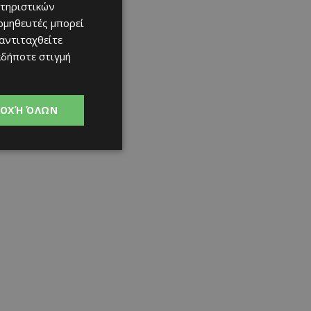
τηριστικών
ομηθευτές μπορεί
 αντιταχθείτε
αδήποτε στιγμή
ΟΧΉ ΌΛΩΝ