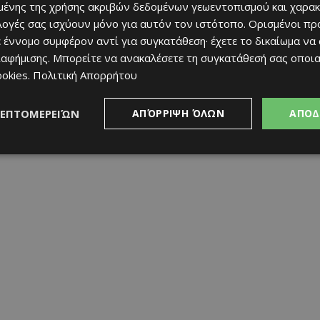
ένης της χρήσης ακριβών δεδομένων γεωεντοπισμού και χαρακ
ιλογές σας ισχύουν μόνο για αυτόν τον ιστότοπο. Ορισμένοι πρ
 από το σύνδεσμο ΔΕΠΥ και το Καραϊσκάκειο Ίδρυμα
 έννομο συμφέρον αντί για συγκατάθεση· έχετε το δικαίωμα να
ιαφήμισης
. Μπορείτε να ανακαλέσετε τη συγκατάθεσή σας οποι
 με δροσιά και νόστιμες γεύσεις
ookies
.
Πολιτική Απορρήτου
δεκάδες ανθρώπους
αι φιλόξενη ατμόσφαιρα
ΛΕΠΤΟΜΕΡΕΙΏΝ
ΑΠΌΡΡΙΨΗ ΌΛΩΝ
ΑΠΟΔ