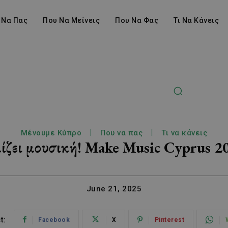
 Να Πας
Που Να Μείνεις
Που Να Φας
Τι Να Κάνεις
Μένουμε Κύπρο
Που να πας
Τι να κάνεις
ίζει μουσική! Make Music Cyprus 2
June 21, 2025
t:
Facebook
X
Pinterest