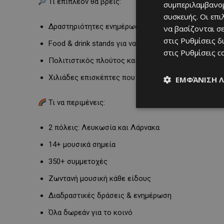
Τι επιπλέον θα βρεις:
συμπεριλαμβανομ
συσκευής. Οι επ
Δραστηριότητες ενημέρωσης και ευαισθητοποίησης
να βασίζονται σε
στις
Ρυθμίσεις δ
Food & drink stands για να συνοδεύσεις τη μουσική
στις
Ρυθμίσεις c
Πολιτιστικός πλούτος και εθελοντική δράση από 
Χιλιάδες επισκέπτες που δημιουργούν μια ζεστή κ
ΕΜΦΆΝΙΣΗ 
Τι να περιμένεις:
2 πόλεις: Λευκωσία και Λάρνακα
14+ μουσικά σημεία
350+ συμμετοχές
Ζωντανή μουσική κάθε είδους
Διαδραστικές δράσεις & ενημέρωση
Όλα δωρεάν για το κοινό