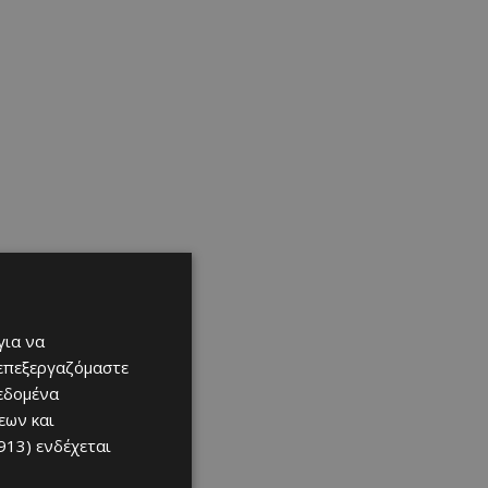
για να
 επεξεργαζόμαστε
δεδομένα
εων και
913)
ενδέχεται