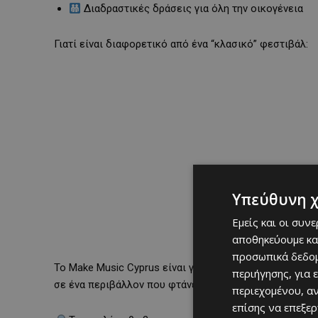
Διαδραστικές δράσεις για όλη την οικογένεια
Γιατί είναι διαφορετικό από ένα “κλασικό” φεστιβάλ:
Υπεύθυνη 
Εμείς και οι συν
αποθηκεύουμε κα
προσωπικά δεδομ
Το Make Music Cyprus είναι γιορτή της καθημερινής μ
περιήγησης, για 
σε ένα περιβάλλον που φτάνει στο κοινό φυσικά και α
περιεχομένου, α
επίσης να επεξε