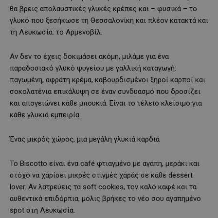
θα βρεις απολαυστικές γλυκές κρέπες και – φυσικά – το
γλυκό που ξεσήκωσε τη Θεσσαλονίκη και πλέον κατακτά και
τη Λευκωσία: το Αρμενοβίλ.
Αν δεν το έχεις δοκιμάσει ακόμη, μιλάμε για ένα
παραδοσιακό γλυκό ψυγείου με γαλλική καταγωγή:
παγωμένη, αφράτη κρέμα, καβουρδισμένοι ξηροί καρποί και
σοκολατένια επικάλυψη σε έναν συνδυασμό που δροσίζει
και απογειώνει κάθε μπουκιά. Είναι το τέλειο κλείσιμο για
κάθε γλυκιά εμπειρία.
Ένας μικρός χώρος, μια μεγάλη γλυκιά καρδιά
Το Biscotto είναι ένα café φτιαγμένο με αγάπη, μεράκι και
στόχο να χαρίσει μικρές στιγμές χαράς σε κάθε dessert
lover. Αν λατρεύεις τα soft cookies, τον καλό καφέ και τα
αυθεντικά επιδόρπια, μόλις βρήκες το νέο σου αγαπημένο
spot στη Λευκωσία.