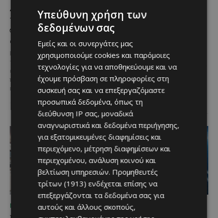
Διεθνώς αναγνωρισμένα
Ξεκίνησε η
Υπεύθυνη χρήση των
κρασιά στην κορυφαία
αντικατάσταση 100
δεδομένων σας
σχέση ποιότητας-τιμής
χιλιομέτρων δικτύου
από τη Lidl Κύπρου
ύδρευσης στο κέντρο της
Εμείς και οι συνεργάτες μας
Λεμεσού
Με σφραγίδα ποιότητας από
χρησιμοποιούμε cookies και παρόμοιες
τους Masters of Wine, η κάβα της
Έργο προϋπολογισμού €9,2 εκατ.
τεχνολογίες για να αποθηκεύουμε και να
εταιρείας συνδυάζει εξαιρετική
με συγχρηματοδότηση από την
έχουμε πρόσβαση σε πληροφορίες στη
ποικιλία, διεθνείς διακρίσεις
Ε.Ε. Με τελετή που
και...
συσκευή σας και να επεξεργαζόμαστε
πραγματοποιήθηκε το πρωί της
Πέμπτης, 6 Αυγούστου...
προσωπικά δεδομένα, όπως τη
διεύθυνση IP σας, μοναδικά
αναγνωριστικά και δεδομένα περιήγησης,
για εξατομικευμένες διαφημίσεις και
περιεχόμενο, μέτρηση διαφημίσεων και
περιεχομένου, ανάλυση κοινού και
βελτίωση υπηρεσιών.
Προμηθευτές
τρίτων (1913)
ενδέχεται επίσης να
επεξεργάζονται τα δεδομένα σας για
αυτούς και άλλους σκοπούς,
ΜΈΝΟΥΜΕ ΕΝΗΜΕΡΩΜΈΝΟΙ
ΜΈΝΟΥΜΕ ΕΝΗΜΕΡΩΜΈΝΟΙ