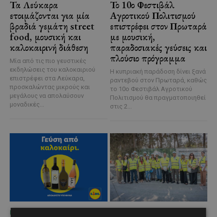
Τα Λεύκαρα
Το 10ο Φεστιβάλ
ετοιμάζονται για μία
Αγροτικού Πολιτισμού
βραδιά γεμάτη street
επιστρέφει στον Πρωταρά
food, μουσική και
με μουσική,
καλοκαιρινή διάθεση
παραδοσιακές γεύσεις και
πλούσιο πρόγραμμα
Μία από τις πιο γευστικές
εκδηλώσεις του καλοκαιριού
Η κυπριακή παράδοση δίνει ξανά
επιστρέφει στα Λεύκαρα,
ραντεβού στον Πρωταρά, καθώς
προσκαλώντας μικρούς και
το 10ο Φεστιβάλ Αγροτικού
μεγάλους να απολαύσουν
Πολιτισμού θα πραγματοποιηθεί
μοναδικές...
στις 2...
ΜΈΝΟΥΜΕ ΕΝΗΜΕΡΩΜΈΝΟΙ
ΜΈΝΟΥΜΕ ΕΝΗΜΕΡΩΜΈΝΟΙ