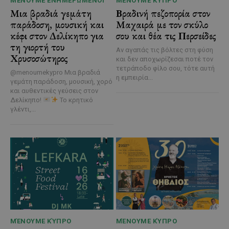
ΜΈΝΟΥΜΕ ΕΝΗΜΕΡΩΜΈΝΟΙ
ΜΈΝΟΥΜΕ ΚΎΠΡΟ
Μια βραδιά γεμάτη
Βραδινή πεζοπορία στον
παράδοση, μουσική και
Μαχαιρά με τον σκύλο
κέφι στον Δελίκηπο για
σου και θέα τις Περσείδες
τη γιορτή του
Αν αγαπάς τις βόλτες στη φύση
Χρυσοσώτηρος
και δεν αποχωρίζεσαι ποτέ τον
τετράποδο φίλο σου, τότε αυτή
@menoumekypro Μια βραδιά
η εμπειρία...
γεμάτη παράδοση, μουσική, χορό
και αυθεντικές γεύσεις στον
Δελίκηπο!
Το κρητικό
γλέντι,...
ΜΈΝΟΥΜΕ ΚΎΠΡΟ
ΜΈΝΟΥΜΕ ΚΎΠΡΟ