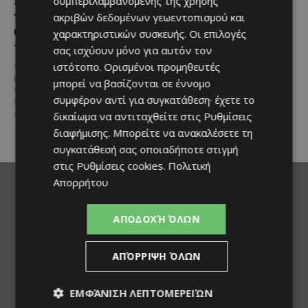
Η Mercedes-Benz
Ο τουρισμός ως εθνική
συμπεριλαμβανομένης της χρήσης
γιορτάζει έναν αιώνα
υπόθεση
ακριβών δεδομένων γεωεντοπισμού και
ιστορίας και κοιτάζει
χαρακτηριστικών συσκευής. Οι επιλογές
Του Γιάννου Πανταζή* Είναι κοινή
προς το μέλλον
πεποίθηση ότι ο τουρισμός
σας ισχύουν μόνο για αυτόν τον
αποτελεί μία από τις
Λίγες αυτοκινητοβιομηχανίες
ιστότοπο. Ορισμένοι προμηθευτές
σημαντικότερες βιομηχανίες της
μπορούν να ισχυριστούν ότι το
μπορεί να βασίζονται σε έννομο
Κύπρου και διαχρονικά...
όνομά τους έγινε συνώνυμο της
συμφέρον αντί για συγκατάθεση· έχετε το
ίδιας της ιστορίας του
αυτοκινήτου. Η...
δικαίωμα να αντιταχθείτε στις
Ρυθμίσεις
διαφήμισης
. Μπορείτε να ανακαλέσετε τη
συγκατάθεσή σας οποιαδήποτε στιγμή
στις
Ρυθμίσεις cookies
.
Πολιτική
Απορρήτου
ΑΠΟΔΟΧΉ ΌΛΩΝ
ΑΠΌΡΡΙΨΗ ΌΛΩΝ
ΕΜΦΆΝΙΣΗ ΛΕΠΤΟΜΕΡΕΙΏΝ