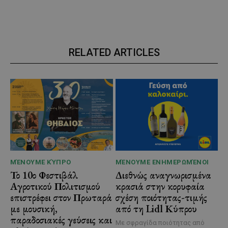
RELATED ARTICLES
ΜΈΝΟΥΜΕ ΚΎΠΡΟ
ΜΈΝΟΥΜΕ ΕΝΗΜΕΡΩΜΈΝΟΙ
Το 10ο Φεστιβάλ
Διεθνώς αναγνωρισμένα
Αγροτικού Πολιτισμού
κρασιά στην κορυφαία
επιστρέφει στον Πρωταρά
σχέση ποιότητας-τιμής
με μουσική,
από τη Lidl Κύπρου
παραδοσιακές γεύσεις και
Με σφραγίδα ποιότητας από