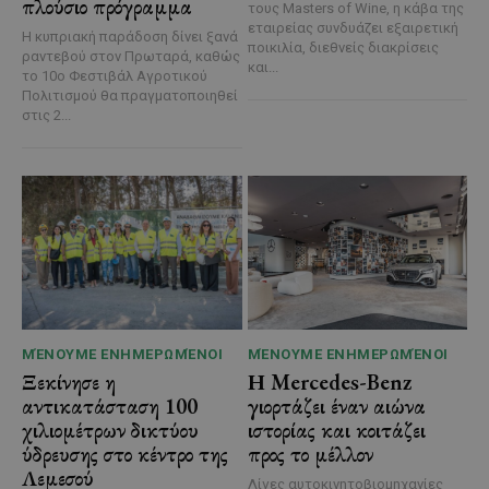
πλούσιο πρόγραμμα
τους Masters of Wine, η κάβα της
εταιρείας συνδυάζει εξαιρετική
Η κυπριακή παράδοση δίνει ξανά
ποικιλία, διεθνείς διακρίσεις
ραντεβού στον Πρωταρά, καθώς
και...
το 10ο Φεστιβάλ Αγροτικού
Πολιτισμού θα πραγματοποιηθεί
στις 2...
ΜΈΝΟΥΜΕ ΕΝΗΜΕΡΩΜΈΝΟΙ
ΜΈΝΟΥΜΕ ΕΝΗΜΕΡΩΜΈΝΟΙ
Ξεκίνησε η
Η Mercedes-Benz
αντικατάσταση 100
γιορτάζει έναν αιώνα
χιλιομέτρων δικτύου
ιστορίας και κοιτάζει
ύδρευσης στο κέντρο της
προς το μέλλον
Λεμεσού
Λίγες αυτοκινητοβιομηχανίες