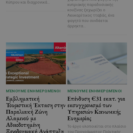
Κύπρου και διαχρονικά...
κυπριακής παραδοσιακής
κουζίνας ξεχωρίζει ο
Λευκαρίτικος τταβάς, ένα
φαγητό που συνδέεται
άρρηκτα...
ΜΈΝΟΥΜΕ ΕΝΗΜΕΡΩΜΈΝΟΙ
ΜΈΝΟΥΜΕ ΕΝΗΜΕΡΩΜΈΝΟΙ
Εμβληματική
Επένδυση €31 εκατ. για
Τουριστική Έκταση στην
εκσυγχρονισμό των
Παραλιακή Ζώνη
Υπηρεσιών Κοινωνικής
Αλαμινού με
Ευημερίας
Αδειοδοτημένη
Το έργο υλοποιείται στο πλαίσιο
Ξενοδοχειακή Ανάπτυξη
του Προγράμματος Πολιτικής