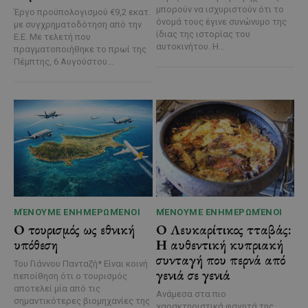
μπορούν να ισχυριστούν ότι το
Έργο προϋπολογισμού €9,2 εκατ.
όνομά τους έγινε συνώνυμο της
με συγχρηματοδότηση από την
ίδιας της ιστορίας του
Ε.Ε. Με τελετή που
αυτοκινήτου. Η...
πραγματοποιήθηκε το πρωί της
Πέμπτης, 6 Αυγούστου...
ΜΈΝΟΥΜΕ ΕΝΗΜΕΡΩΜΈΝΟΙ
ΜΈΝΟΥΜΕ ΕΝΗΜΕΡΩΜΈΝΟΙ
Ο τουρισμός ως εθνική
Ο Λευκαρίτικος τταβάς:
υπόθεση
Η αυθεντική κυπριακή
συνταγή που περνά από
Του Γιάννου Πανταζή* Είναι κοινή
γενιά σε γενιά
πεποίθηση ότι ο τουρισμός
αποτελεί μία από τις
Ανάμεσα στα πιο
σημαντικότερες βιομηχανίες της
χαρακτηριστικά φαγητά της