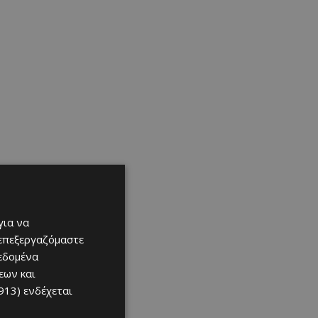
για να
 επεξεργαζόμαστε
δεδομένα
εων και
913)
ενδέχεται