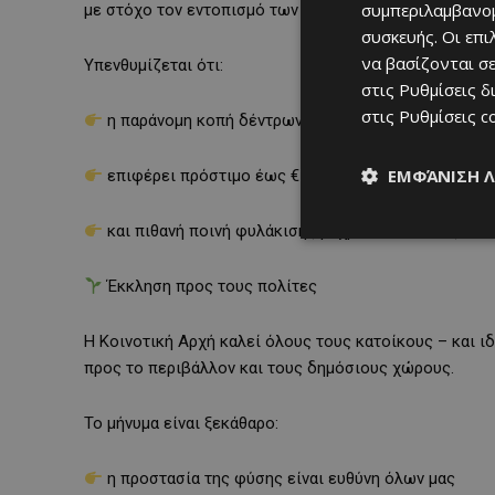
συμπεριλαμβανομ
με στόχο τον εντοπισμό των υπευθύνων.
συσκευής. Οι επ
να βασίζονται σε
Υπενθυμίζεται ότι:
στις
Ρυθμίσεις δ
στις
Ρυθμίσεις c
η παράνομη κοπή δέντρων αποτελεί σοβαρό αδίκημ
ΕΜΦΆΝΙΣΗ 
επιφέρει πρόστιμο έως €5.000
και πιθανή ποινή φυλάκισης μέχρι και ένα έτος
Έκκληση προς τους πολίτες
Η Κοινοτική Αρχή καλεί όλους τους κατοίκους – και ι
προς το περιβάλλον και τους δημόσιους χώρους.
Το μήνυμα είναι ξεκάθαρο:
η προστασία της φύσης είναι ευθύνη όλων μας