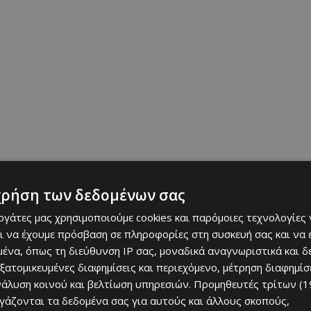
χρήση των δεδομένων σας
αφού έχουν ήδη κοπεί περισσότερα από 30 μεγάλα δέντρα,
εργάτες μας χρησιμοποιούμε cookies και παρόμοιες τεχνολογίες 
 περιβάλλοντος αλλά και τη διατήρηση των δημόσιων χώρων
ι να έχουμε πρόσβαση σε πληροφορίες στη συσκευή σας και να
ένα, όπως τη διεύθυνση IP σας, μοναδικά αναγνωριστικά και 
εξατομικευμένες διαφημίσεις και περιεχόμενο, μέτρηση διαφημίσ
νάλυση κοινού και βελτίωση υπηρεσιών.
Προμηθευτές τρίτων (1
ργάζονται τα δεδομένα σας για αυτούς και άλλους σκοπούς,
μόδιες αρχές να προχωρούν σε εντατικούς ελέγχους στην περιοχή,