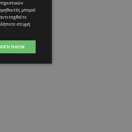
τηριστικών
ομηθευτές μπορεί
 αντιταχθείτε
αδήποτε στιγμή
ΟΧΉ ΌΛΩΝ