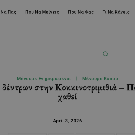
 Να Πας
Που Να Μείνεις
Που Να Φας
Τι Να Κάνεις
Μένουμε Ενημερωμένοι
Μένουμε Κύπρο
 δέντρων στην Κοκκινοτριμιθιά – Π
χαθεί
April 3, 2026