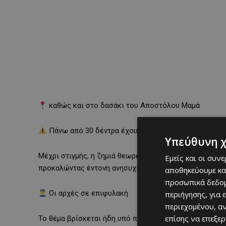
καθώς και στο δασάκι του Αποστόλου Μαμά
Πάνω από 30 δέντρα έχουν κοπεί
Υπεύθυνη 
Μέχρι στιγμής, η ζημιά θεωρείται ιδιαίτερα σοβαρή, 
Εμείς και οι συν
προκαλώντας έντονη ανησυχία για την προστασία του
αποθηκεύουμε κα
προσωπικά δεδομ
Οι αρχές σε επιφυλακή
περιήγησης, για 
περιεχομένου, α
επίσης να επεξε
Το θέμα βρίσκεται ήδη υπό παρακολούθηση, με τις αρ