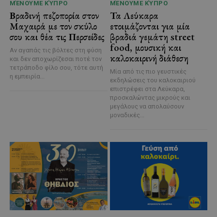
ΜΈΝΟΥΜΕ ΚΎΠΡΟ
ΜΈΝΟΥΜΕ ΚΎΠΡΟ
Βραδινή πεζοπορία στον
Τα Λεύκαρα
Μαχαιρά με τον σκύλο
ετοιμάζονται για μία
σου και θέα τις Περσείδες
βραδιά γεμάτη street
food, μουσική και
Αν αγαπάς τις βόλτες στη φύση
καλοκαιρινή διάθεση
και δεν αποχωρίζεσαι ποτέ τον
τετράποδο φίλο σου, τότε αυτή
Μία από τις πιο γευστικές
η εμπειρία...
εκδηλώσεις του καλοκαιριού
επιστρέφει στα Λεύκαρα,
προσκαλώντας μικρούς και
μεγάλους να απολαύσουν
μοναδικές...