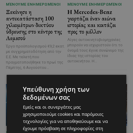
ΜΈΝΟΥΜΕ ΕΝΗΜΕΡΩΜΈΝΟΙ
ΜΈΝΟΥΜΕ ΕΝΗΜΕΡΩΜΈΝΟΙ
Ξεκίνησε η
Η Mercedes-Benz
αντικατάσταση 100
γιορτάζει έναν αιώνα
χιλιομέτρων δικτύου
ιστορίας και κοιτάζει
ύδρευσης στο κέντρο της
προς το μέλλον
Λεμεσού
Λίγες αυτοκινητοβιομηχανίες
μπορούν να ισχυριστούν ότι το
Έργο προϋπολογισμού €9,2 εκατ.
όνομά τους έγινε συνώνυμο της
με συγχρηματοδότηση από την
ίδιας της ιστορίας του
Ε.Ε. Με τελετή που
αυτοκινήτου. Η...
πραγματοποιήθηκε το πρωί της
Πέμπτης, 6 Αυγούστου...
Υπεύθυνη χρήση των
δεδομένων σας
Εμείς και οι συνεργάτες μας
χρησιμοποιούμε cookies και παρόμοιες
τεχνολογίες για να αποθηκεύουμε και να
έχουμε πρόσβαση σε πληροφορίες στη
ΜΈΝΟΥΜΕ ΕΝΗΜΕΡΩΜΈΝΟΙ
ΜΈΝΟΥΜΕ ΕΝΗΜΕΡΩΜΈΝΟΙ