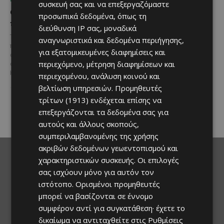
συσκευή σας και να επεξεργαζόμαστε
Ο τουρισμός ως εθνική
Ο Λευκαρίτικος τταβάς:
προσωπικά δεδομένα, όπως τη
υπόθεση
Η αυθεντική κυπριακή
διεύθυνση IP σας, μοναδικά
συνταγή που περνά από
Του Γιάννου Πανταζή* Είναι κοινή
αναγνωριστικά και δεδομένα περιήγησης,
γενιά σε γενιά
πεποίθηση ότι ο τουρισμός
για εξατομικευμένες διαφημίσεις και
αποτελεί μία από τις
Ανάμεσα στα πιο
περιεχόμενο, μέτρηση διαφημίσεων και
σημαντικότερες βιομηχανίες της
χαρακτηριστικά φαγητά της
Κύπρου και διαχρονικά...
περιεχομένου, ανάλυση κοινού και
κυπριακής παραδοσιακής
κουζίνας ξεχωρίζει ο
βελτίωση υπηρεσιών.
Προμηθευτές
Λευκαρίτικος τταβάς, ένα
τρίτων (1913)
ενδέχεται επίσης να
φαγητό που συνδέεται
επεξεργάζονται τα δεδομένα σας για
άρρηκτα...
αυτούς και άλλους σκοπούς,
συμπεριλαμβανομένης της χρήσης
ακριβών δεδομένων γεωεντοπισμού και
χαρακτηριστικών συσκευής. Οι επιλογές
σας ισχύουν μόνο για αυτόν τον
ιστότοπο. Ορισμένοι προμηθευτές
μπορεί να βασίζονται σε έννομο
συμφέρον αντί για συγκατάθεση· έχετε το
δικαίωμα να αντιταχθείτε στις
Ρυθμίσεις