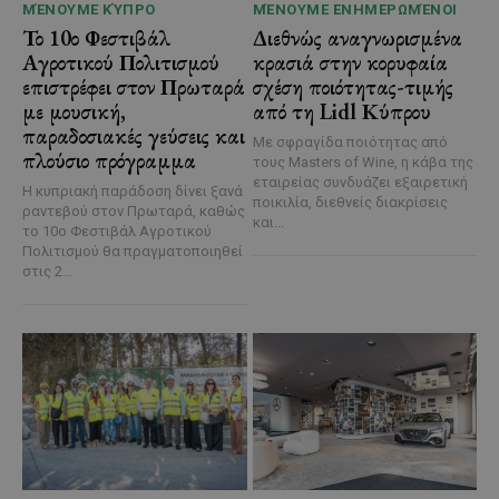
ΜΈΝΟΥΜΕ ΚΎΠΡΟ
ΜΈΝΟΥΜΕ ΕΝΗΜΕΡΩΜΈΝΟΙ
Το 10ο Φεστιβάλ
Διεθνώς αναγνωρισμένα
Αγροτικού Πολιτισμού
κρασιά στην κορυφαία
επιστρέφει στον Πρωταρά
σχέση ποιότητας-τιμής
με μουσική,
από τη Lidl Κύπρου
παραδοσιακές γεύσεις και
Με σφραγίδα ποιότητας από
πλούσιο πρόγραμμα
τους Masters of Wine, η κάβα της
εταιρείας συνδυάζει εξαιρετική
Η κυπριακή παράδοση δίνει ξανά
ποικιλία, διεθνείς διακρίσεις
ραντεβού στον Πρωταρά, καθώς
και...
το 10ο Φεστιβάλ Αγροτικού
Πολιτισμού θα πραγματοποιηθεί
στις 2...