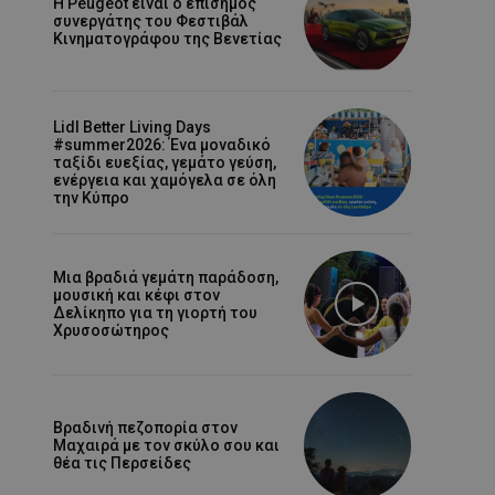
Η Peugeot είναι ο επίσημος
συνεργάτης του Φεστιβάλ
Κινηματογράφου της Βενετίας
Lidl Better Living Days
#summer2026: Ένα μοναδικό
ταξίδι ευεξίας, γεμάτο γεύση,
ενέργεια και χαμόγελα σε όλη
την Κύπρο
Μια βραδιά γεμάτη παράδοση,
μουσική και κέφι στον
Δελίκηπο για τη γιορτή του
Χρυσοσώτηρος
Βραδινή πεζοπορία στον
Μαχαιρά με τον σκύλο σου και
θέα τις Περσείδες