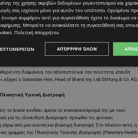
ένης της χρήσης ακριβών δεδομένων γεωεντοπισμού και χαρακ
ιλογές σας ισχύουν μόνο για αυτόν τον ιστότοπο. Ορισμένοι πρ
 έννομο συμφέρον αντί για συγκατάθεση· έχετε το δικαίωμα να
 φυσικός σύντροφος στο γραφείο, είτε κατά τη διάρκεια μιας
ιαφήμισης
. Μπορείτε να ανακαλέσετε τη συγκατάθεσή σας οποι
πέ – η Alesto αυτοπροσδιορίζεται ως ένα lifestyle
ookies
.
Πολιτική Απορρήτου
οσεκτικά επιλεγμένη συλλογή από φυσικούς και επεξεργασμένους
και premium αποξηραμένα φρούτα.
ΛΕΠΤΟΜΕΡΕΙΏΝ
ΑΠΌΡΡΙΨΗ ΌΛΩΝ
ΑΠΟΔ
 που αντιπροσωπεύει τη χαρά του σνακ και ενθουσιάζει τους
κολία στην καθημερινή ζωή μέσα από την απλή απόλαυση και τη
θερά στη διαφάνεια, την αξιοπιστία και την ποιότητα, επειδή
»
, εξηγεί ο Sebastian Hein, Head of Brand της Lidl Stiftung & Co. KG.
Πλανητική Υγιεινή Διατροφή
ση: το brand συνδέει άμεσα το επαναλανσάρισμά της με τους
ική για τη «Συνειδητή Διατροφή» προωθεί τις φυτικές
 γύρω από μια υγιεινή και βιώσιμη διατροφή. Στο πλαίσιο αυτό, η
ριες γραμμές της Πλανητικής Υγιεινής Διατροφής (Planetary Health