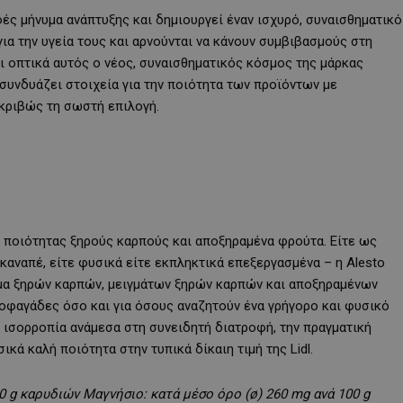
φές μήνυμα ανάπτυξης και δημιουργεί έναν ισχυρό, συναισθηματικό
α την υγεία τους και αρνούνται να κάνουν συμβιβασμούς στη
ι οπτικά αυτός ο νέος, συναισθηματικός κόσμος της μάρκας
 συνδυάζει στοιχεία για την ποιότητα των προϊόντων με
ακριβώς τη σωστή επιλογή.
ς ποιότητας ξηρούς καρπούς και αποξηραμένα φρούτα. Είτε ως
καναπέ, είτε φυσικά είτε εκπληκτικά επεξεργασμένα – η Alesto
κάμα ξηρών καρπών, μειγμάτων ξηρών καρπών και αποξηραμένων
οφαγάδες όσο και για όσους αναζητούν ένα γρήγορο και φυσικό
 ισορροπία ανάμεσα στη συνειδητή διατροφή, την πραγματική
κά καλή ποιότητα στην τυπικά δίκαιη τιμή της Lidl.
00
g
καρυδιών
Μαγνήσιο: κατά μέσο όρο (ø) 260
mg
ανά 100
g