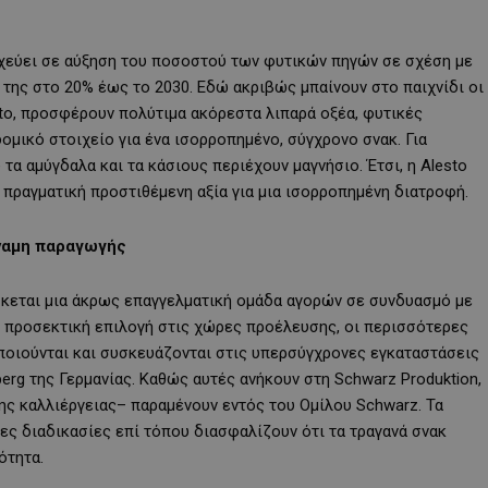
τοχεύει σε αύξηση του ποσοστού των φυτικών πηγών σε σχέση με
της στο 20% έως το 2030. Εδώ ακριβώς μπαίνουν στο παιχνίδι οι
sto, προσφέρουν πολύτιμα ακόρεστα λιπαρά οξέα, φυτικές
ομικό στοιχείο για ένα ισορροπημένο, σύγχρονο σνακ. Για
τα αμύγδαλα και τα κάσιους περιέχουν μαγνήσιο. Έτσι, η Alesto
 πραγματική προστιθέμενη αξία για μια ισορροπημένη διατροφή.
ύναμη παραγωγής
σκεται μια άκρως επαγγελματική ομάδα αγορών σε συνδυασμό με
ό προσεκτική επιλογή στις χώρες προέλευσης, οι περισσότερες
οποιούνται και συσκευάζονται στις υπερσύγχρονες εγκαταστάσεις
erg της Γερμανίας. Καθώς αυτές ανήκουν στη Schwarz Produktion,
ης καλλιέργειας– παραμένουν εντός του Ομίλου Schwarz. Τα
ες διαδικασίες επί τόπου διασφαλίζουν ότι τα τραγανά σνακ
ότητα.