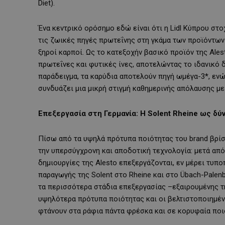
Diet).
Ένα κεντρικό ορόσημο εδώ είναι ότι η Lidl Κύπρου σ
τις ζωικές πηγές πρωτεΐνης στη γκάμα των προϊόντων 
ξηροί καρποί. Ως το κατεξοχήν βασικό προϊόν της Ale
πρωτεΐνες και φυτικές ίνες, αποτελώντας το ιδανικό δ
παράδειγμα, τα καρύδια αποτελούν πηγή ωμέγα-3*, ενώ 
συνδυάζει μια μικρή στιγμή καθημερινής απόλαυσης με
Επεξεργασία στη Γερμανία: Η Solent Rheine ως δ
Πίσω από τα υψηλά πρότυπα ποιότητας του brand βρί
την υπερσύγχρονη και αποδοτική τεχνολογία: μετά απ
δημιουργίες της Alesto επεξεργάζονται, εν μέρει τυπ
παραγωγής της Solent στο Rheine και στο Übach-Palenb
τα περισσότερα στάδια επεξεργασίας –εξαιρουμένης τ
υψηλότερα πρότυπα ποιότητας και οι βελτιστοποιημέν
φτάνουν στα ράφια πάντα φρέσκα και σε κορυφαία ποι