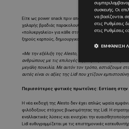
συμπεριλαμβανομ
συσκευής. Οι επ
να βασίζονται σε
Είτε ως power snack πριν από την προπόνηση, είτε ως
στις
Ρυθμίσεις δ
χαλαρής βραδιάς παρακολουθώντας μια σειρά στον κανα
στις
Ρυθμίσεις c
«πολυεργαλείο» για κάθε στιγμή, διαθέτοντας μια πρ
ξηρούς καρπούς, δημιουργικά μείγματα ξηρών καρπών 
ΕΜΦΆΝΙΣΗ 
«Με την εξέλιξη της
Alesto
, δημιουργούμε μια μάρκα
ανθρώπους με τις επιλογές της. Πρεσβεύουμε την ευ
μεγάλη ποικιλία. Με αυτόν τον τρόπο, εστιάζουμε στα
αυτές είναι οι αξίες της
Lidl
που χτίζουν εμπιστοσύνη
Περισσότερες φυτικές πρωτεΐνες: Εστίαση στην 
Η νέα εκδοχή της Alesto δεν έχει απλώς ωραία εμφάνι
φιλόδοξους στόχους βιωσιμότητας της Lidl. Η στρατηγ
εναλλακτικές λύσεις και ενισχύει την ευαισθητοποίηση
Lidl ευθυγραμμίζεται με τις επιστημονικές κατευθυντή