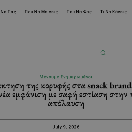
 Να Πας
Που Να Μείνεις
Που Να Φας
Τι Να Κάνεις
Μένουμε Ενημερωμένοι
άκτηση της κορυφής στα snack brand
νέα εμφάνιση με σαφή εστίαση στην 
απόλαυση
July 9, 2026