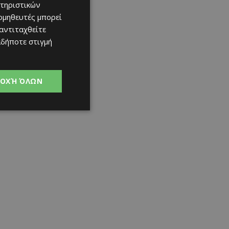
τηριστικών
ομηθευτές μπορεί
 αντιταχθείτε
αδήποτε στιγμή
ΟΧΉ ΌΛΩΝ