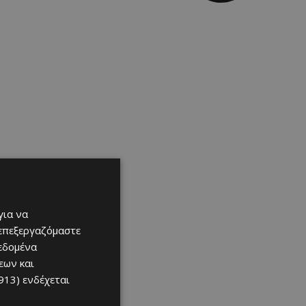
για να
 επεξεργαζόμαστε
δεδομένα
εων και
913)
ενδέχεται