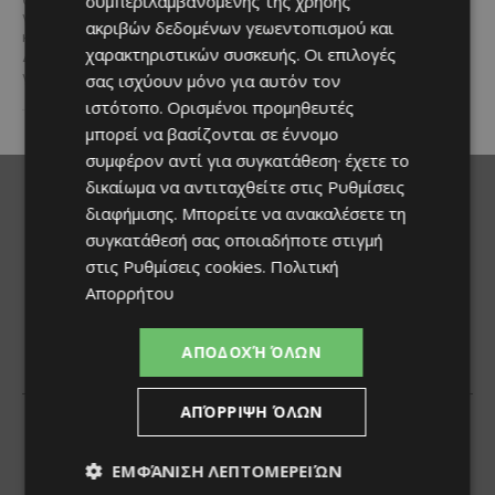
συμπεριλαμβανομένης της χρήσης
η εμπειρία...
γεμάτη παράδοση, μουσική, χορό
ακριβών δεδομένων γεωεντοπισμού και
και αυθεντικές γεύσεις στον
χαρακτηριστικών συσκευής. Οι επιλογές
Δελίκηπο!
Το κρητικό
γλέντι,...
σας ισχύουν μόνο για αυτόν τον
ιστότοπο. Ορισμένοι προμηθευτές
μπορεί να βασίζονται σε έννομο
συμφέρον αντί για συγκατάθεση· έχετε το
δικαίωμα να αντιταχθείτε στις
Ρυθμίσεις
διαφήμισης
. Μπορείτε να ανακαλέσετε τη
συγκατάθεσή σας οποιαδήποτε στιγμή
στις
Ρυθμίσεις cookies
.
Πολιτική
Απορρήτου
ΑΠΟΔΟΧΉ ΌΛΩΝ
ΑΠΌΡΡΙΨΗ ΌΛΩΝ
ΕΜΦΆΝΙΣΗ ΛΕΠΤΟΜΕΡΕΙΏΝ