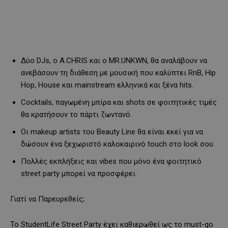
Δύο DJs, ο A.CHRIS και ο MR.UNKWN, θα αναλάβουν να
ανεβάσουν τη διάθεση με μουσική που καλύπτει RnB, Hip
Hop, House και mainstream ελληνικά και ξένα hits.
Cocktails, παγωμένη μπίρα και shots σε φοιτητικές τιμές
θα κρατήσουν το πάρτι ζωντανό.
Οι makeup artists του Beauty Line θα είναι εκεί για να
δώσουν ένα ξεχωριστό καλοκαιρινό touch στο look σου.
Πολλές εκπλήξεις και vibes που μόνο ένα φοιτητικό
street party μπορεί να προσφέρει.
Γιατί να Παρευρεθείς;
Το StudentLife Street Party έχει καθιερωθεί ως το must-go