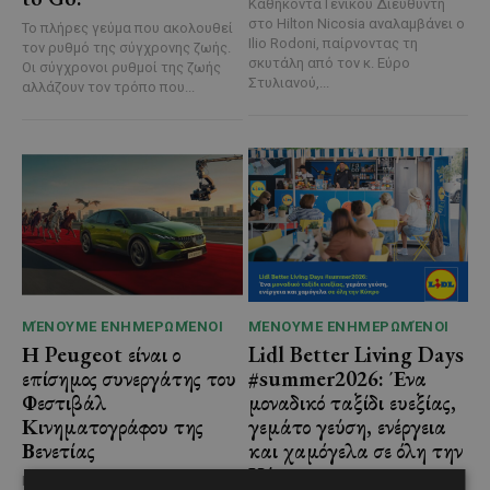
Καθήκοντα Γενικού Διευθυντή
στο Hilton Nicosia αναλαμβάνει ο
Το πλήρες γεύμα που ακολουθεί
Ilio Rodoni, παίρνοντας τη
τον ρυθμό της σύγχρονης ζωής.
σκυτάλη από τον κ. Εύρο
Οι σύγχρονοι ρυθμοί της ζωής
Στυλιανού,...
αλλάζουν τον τρόπο που...
ΜΈΝΟΥΜΕ ΕΝΗΜΕΡΩΜΈΝΟΙ
ΜΈΝΟΥΜΕ ΕΝΗΜΕΡΩΜΈΝΟΙ
Η Peugeot είναι ο
Lidl Better Living Days
επίσημος συνεργάτης του
#summer2026: Ένα
Φεστιβάλ
μοναδικό ταξίδι ευεξίας,
Κινηματογράφου της
γεμάτο γεύση, ενέργεια
Βενετίας
και χαμόγελα σε όλη την
Κύπρο
Η Peugeot ανακοινώνει μια