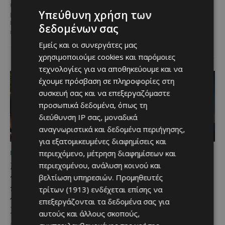
ιδιαίτερα σημαντική συνεργασία
Με 6 προορισμούς, πάνω από
Υπεύθυνη χρήση των
με το Διεθνές Φεστιβάλ
1.700 συμμετέχοντες και
Κινηματογράφου της Βενετίας
περισσότερες από 3.500
δεδομένων σας
και με αυτό τον...
μερίδες, η Lidl Κύπρου
επιβεβαίωσε για ακόμα...
Εμείς και οι συνεργάτες μας
χρησιμοποιούμε cookies και παρόμοιες
τεχνολογίες για να αποθηκεύουμε και να
έχουμε πρόσβαση σε πληροφορίες στη
συσκευή σας και να επεξεργαζόμαστε
προσωπικά δεδομένα, όπως τη
διεύθυνση IP σας, μοναδικά
αναγνωριστικά και δεδομένα περιήγησης,
για εξατομικευμένες διαφημίσεις και
περιεχόμενο, μέτρηση διαφημίσεων και
ΜΈΝΟΥΜΕ ΕΝΗΜΕΡΩΜΈΝΟΙ
ΜΈΝΟΥΜΕ ΚΎΠΡΟ
Μια βραδιά γεμάτη
Βραδινή πεζοπορία στον
περιεχομένου, ανάλυση κοινού και
παράδοση, μουσική και
Μαχαιρά με τον σκύλο
βελτίωση υπηρεσιών.
Προμηθευτές
κέφι στον Δελίκηπο για
σου και θέα τις Περσείδες
τρίτων (1913)
ενδέχεται επίσης να
τη γιορτή του
επεξεργάζονται τα δεδομένα σας για
Αν αγαπάς τις βόλτες στη φύση
Χρυσοσώτηρος
και δεν αποχωρίζεσαι ποτέ τον
αυτούς και άλλους σκοπούς,
τετράποδο φίλο σου, τότε αυτή
@menoumekypro Μια βραδιά