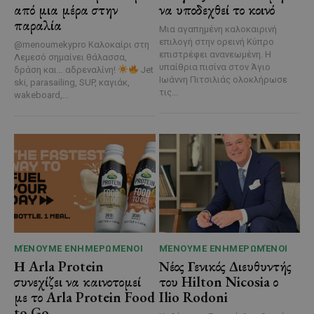
από μια μέρα στην
να υποδεχθεί το κοινό
παραλία
Μια αγαπημένη καλοκαιρινή
επιλογή στην ορεινή Κύπρο
@menoumekypro Καλοκαίρι στη
επιστρέφει ανανεωμένη. Η
Λεμεσό σημαίνει θάλασσα,
υπαίθρια πισίνα στον Άγιο
δράση και… αδρεναλίνη!
Jet
Ιωάννη Πιτσιλιάς ολοκλήρωσε
ski, parasailing, SUP, καγιάκ,
τις...
wakeboard,...
ΜΈΝΟΥΜΕ ΕΝΗΜΕΡΩΜΈΝΟΙ
ΜΈΝΟΥΜΕ ΕΝΗΜΕΡΩΜΈΝΟΙ
Η Arla Protein
Νέος Γενικός Διευθυντής
συνεχίζει να καινοτομεί
του Hilton Nicosia ο
με το Arla Protein Food
Ilio Rodoni
to Go.