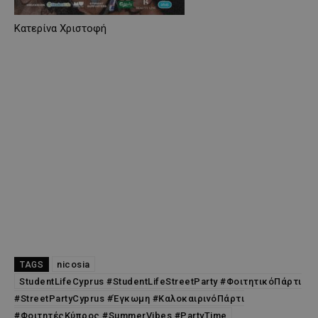
Κατερίνα Χριστοφή
nicosia
TAGS
StudentLifeCyprus #StudentLifeStreetParty #ΦοιτητικόΠάρτι
#StreetPartyCyprus #Έγκωμη #ΚαλοκαιρινόΠάρτι
#ΦοιτητέςΚύπρος #SummerVibes #PartyTime