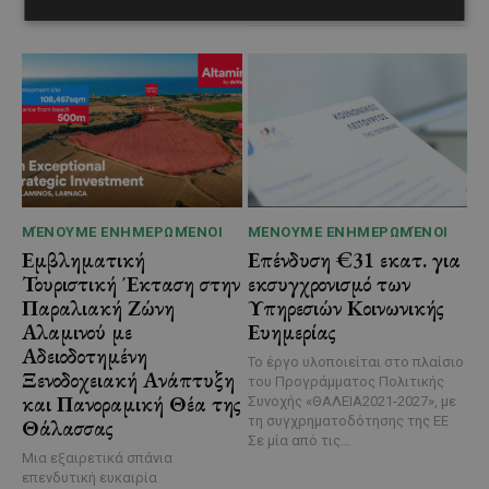
ΜΈΝΟΥΜΕ ΕΝΗΜΕΡΩΜΈΝΟΙ
ΜΈΝΟΥΜΕ ΕΝΗΜΕΡΩΜΈΝΟΙ
Εμβληματική
Επένδυση €31 εκατ. για
Τουριστική Έκταση στην
εκσυγχρονισμό των
Παραλιακή Ζώνη
Υπηρεσιών Κοινωνικής
Αλαμινού με
Ευημερίας
Αδειοδοτημένη
Το έργο υλοποιείται στο πλαίσιο
Ξενοδοχειακή Ανάπτυξη
του Προγράμματος Πολιτικής
και Πανοραμική Θέα της
Συνοχής «ΘΑΛΕΙΑ2021-2027», με
τη συγχρηματοδότησης της ΕΕ
Θάλασσας
Σε μία από τις...
Μια εξαιρετικά σπάνια
επενδυτική ευκαιρία