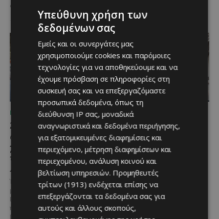
στις 2...
Υπεύθυνη χρήση των
δεδομένων σας
Εμείς και οι συνεργάτες μας
χρησιμοποιούμε cookies και παρόμοιες
τεχνολογίες για να αποθηκεύουμε και να
έχουμε πρόσβαση σε πληροφορίες στη
συσκευή σας και να επεξεργαζόμαστε
προσωπικά δεδομένα, όπως τη
ΜΈΝΟΥΜΕ ΕΝΗΜΕΡΩΜΈΝΟΙ
ΜΈΝΟΥΜΕ ΕΝΗΜΕΡΩΜΈΝΟΙ
διεύθυνση IP σας, μοναδικά
Ξεκίνησε η
Η Mercedes-Benz
αναγνωριστικά και δεδομένα περιήγησης,
αντικατάσταση 100
γιορτάζει έναν αιώνα
για εξατομικευμένες διαφημίσεις και
χιλιομέτρων δικτύου
ιστορίας και κοιτάζει
περιεχόμενο, μέτρηση διαφημίσεων και
ύδρευσης στο κέντρο της
προς το μέλλον
περιεχομένου, ανάλυση κοινού και
Λεμεσού
Λίγες αυτοκινητοβιομηχανίες
βελτίωση υπηρεσιών.
Προμηθευτές
μπορούν να ισχυριστούν ότι το
Έργο προϋπολογισμού €9,2 εκατ.
τρίτων (1913)
ενδέχεται επίσης να
όνομά τους έγινε συνώνυμο της
με συγχρηματοδότηση από την
επεξεργάζονται τα δεδομένα σας για
ίδιας της ιστορίας του
Ε.Ε. Με τελετή που
αυτοκινήτου. Η...
αυτούς και άλλους σκοπούς,
πραγματοποιήθηκε το πρωί της
Πέμπτης, 6 Αυγούστου...