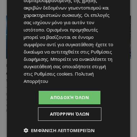
συμπεριλαμβανομένης της χρήσης
ακριβών δεδομένων γεωεντοπισμού και
χαρακτηριστικών συσκευής. Οι επιλογές
σας ισχύουν μόνο για αυτόν τον
ιστότοπο. Ορισμένοι προμηθευτές
μπορεί να βασίζονται σε έννομο
συμφέρον αντί για συγκατάθεση· έχετε το
δικαίωμα να αντιταχθείτε στις
Ρυθμίσεις
διαφήμισης
. Μπορείτε να ανακαλέσετε τη
ΜΈΝΟΥΜΕ ΕΝΗΜΕΡΩΜΈΝΟΙ
ΜΈΝΟΥΜΕ ΕΝΗΜΕΡΩΜΈΝΟΙ
συγκατάθεσή σας οποιαδήποτε στιγμή
Ο τουρισμός ως εθνική
Ο Λευκαρίτικος τταβάς:
στις
Ρυθμίσεις cookies
.
Πολιτική
υπόθεση
Η αυθεντική κυπριακή
Απορρήτου
συνταγή που περνά από
Του Γιάννου Πανταζή* Είναι κοινή
γενιά σε γενιά
πεποίθηση ότι ο τουρισμός
ΑΠΟΔΟΧΉ ΌΛΩΝ
αποτελεί μία από τις
Ανάμεσα στα πιο
σημαντικότερες βιομηχανίες της
χαρακτηριστικά φαγητά της
Κύπρου και διαχρονικά...
κυπριακής παραδοσιακής
ΑΠΌΡΡΙΨΗ ΌΛΩΝ
κουζίνας ξεχωρίζει ο
Λευκαρίτικος τταβάς, ένα
φαγητό που συνδέεται
ΕΜΦΆΝΙΣΗ ΛΕΠΤΟΜΕΡΕΙΏΝ
άρρηκτα...