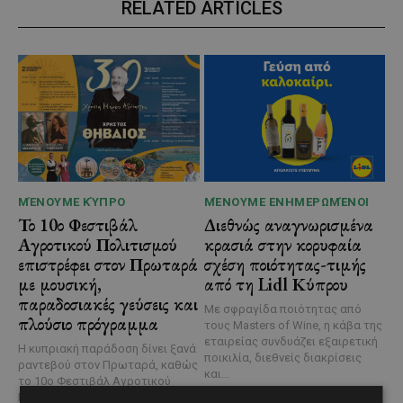
RELATED ARTICLES
ΜΈΝΟΥΜΕ ΚΎΠΡΟ
ΜΈΝΟΥΜΕ ΕΝΗΜΕΡΩΜΈΝΟΙ
Το 10ο Φεστιβάλ
Διεθνώς αναγνωρισμένα
Αγροτικού Πολιτισμού
κρασιά στην κορυφαία
επιστρέφει στον Πρωταρά
σχέση ποιότητας-τιμής
με μουσική,
από τη Lidl Κύπρου
παραδοσιακές γεύσεις και
Με σφραγίδα ποιότητας από
πλούσιο πρόγραμμα
τους Masters of Wine, η κάβα της
εταιρείας συνδυάζει εξαιρετική
Η κυπριακή παράδοση δίνει ξανά
ποικιλία, διεθνείς διακρίσεις
ραντεβού στον Πρωταρά, καθώς
και...
το 10ο Φεστιβάλ Αγροτικού
Πολιτισμού θα πραγματοποιηθεί