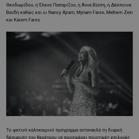
Θεοδωρίδου, η Έλενα Παπαρίζου, η Άννα Βίσση, η Δέσποινα
Βανδή καθώς και οι Nancy Ajram, Myriam Fares, Melhem Zein
και Karem Fares.
Το φετινό καλοκαιρινό πρόγραμμα αντανακλά τη διαρκή
δέσμευση του θερέτρου να προσφέρει ποιοτικές επιλογές