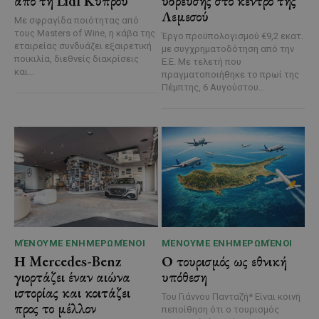
από τη Lidl Κύπρου
ύδρευσης στο κέντρο της
Λεμεσού
Με σφραγίδα ποιότητας από
τους Masters of Wine, η κάβα της
Έργο προϋπολογισμού €9,2 εκατ.
εταιρείας συνδυάζει εξαιρετική
με συγχρηματοδότηση από την
ποικιλία, διεθνείς διακρίσεις
Ε.Ε. Με τελετή που
και...
πραγματοποιήθηκε το πρωί της
Πέμπτης, 6 Αυγούστου...
ΜΈΝΟΥΜΕ ΕΝΗΜΕΡΩΜΈΝΟΙ
ΜΈΝΟΥΜΕ ΕΝΗΜΕΡΩΜΈΝΟΙ
Η Mercedes-Benz
Ο τουρισμός ως εθνική
γιορτάζει έναν αιώνα
υπόθεση
ιστορίας και κοιτάζει
Του Γιάννου Πανταζή* Είναι κοινή
προς το μέλλον
πεποίθηση ότι ο τουρισμός