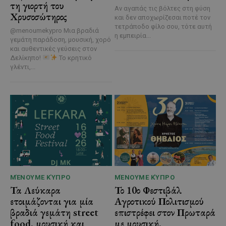
τη γιορτή του
Αν αγαπάς τις βόλτες στη φύση
Χρυσοσώτηρος
και δεν αποχωρίζεσαι ποτέ τον
τετράποδο φίλο σου, τότε αυτή
@menoumekypro Μια βραδιά
η εμπειρία...
γεμάτη παράδοση, μουσική, χορό
και αυθεντικές γεύσεις στον
Δελίκηπο!
Το κρητικό
γλέντι,...
ΜΈΝΟΥΜΕ ΚΎΠΡΟ
ΜΈΝΟΥΜΕ ΚΎΠΡΟ
Τα Λεύκαρα
Το 10ο Φεστιβάλ
ετοιμάζονται για μία
Αγροτικού Πολιτισμού
βραδιά γεμάτη street
επιστρέφει στον Πρωταρά
food, μουσική και
με μουσική,