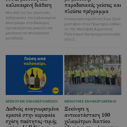
καλοκαιρινή διάθεση
παραδοσιακές γεύσεις και
πλούσιο πρόγραμμα
Μία από τις πιο γευστικές
εκδηλώσεις του καλοκαιριού
Η κυπριακή παράδοση δίνει ξανά
επιστρέφει στα Λεύκαρα,
ραντεβού στον Πρωταρά, καθώς
προσκαλώντας μικρούς και
το 10ο Φεστιβάλ Αγροτικού
μεγάλους να απολαύσουν
Πολιτισμού θα πραγματοποιηθεί
μοναδικές...
στις 2...
ΜΈΝΟΥΜΕ ΕΝΗΜΕΡΩΜΈΝΟΙ
ΜΈΝΟΥΜΕ ΕΝΗΜΕΡΩΜΈΝΟΙ
Διεθνώς αναγνωρισμένα
Ξεκίνησε η
κρασιά στην κορυφαία
αντικατάσταση 100
σχέση ποιότητας-τιμής
χιλιομέτρων δικτύου