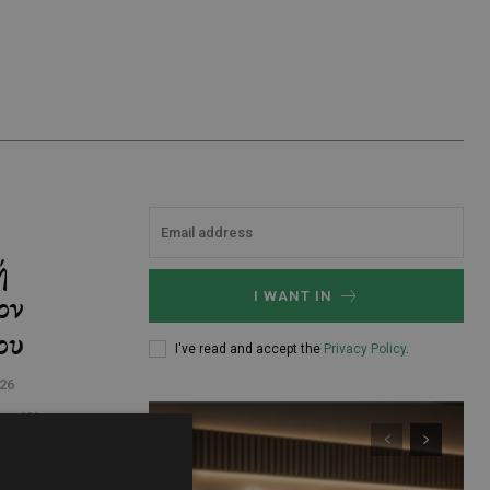
ή
ον
I WANT IN
ου
I've read and accept the
Privacy Policy
.
026
την Κύπρο,
από τον