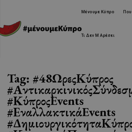
Μένουμε Κύπρο
Που
Τι Δεν Μ Αρέσει
Tag:
#48ΩρεςΚύπρος
#ΑντικαρκινικόςΣύνδεσ
#ΚύπροςEvents
#ΕναλλακτικάEvents
#ΔημιουργικότηταΚύπρ