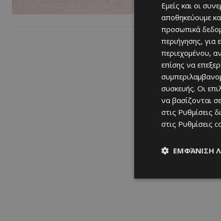
Εμείς και οι συν
αποθηκεύουμε κα
προσωπικά δεδομ
περιήγησης, για 
περιεχομένου, α
επίσης να επεξε
συμπεριλαμβανομ
συσκευής. Οι επ
να βασίζονται σε
στις
Ρυθμίσεις δ
στις
Ρυθμίσεις c
ΕΜΦΆΝΙΣΗ 