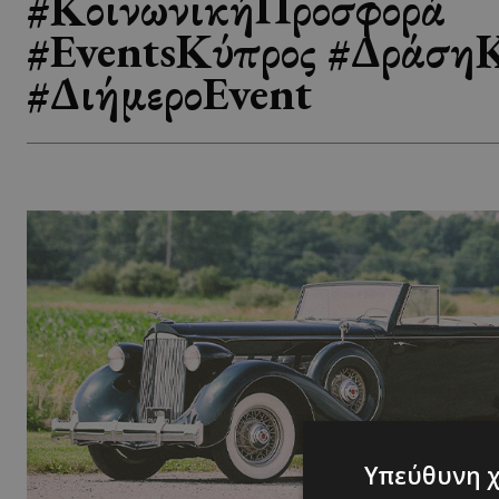
#ΚοινωνικήΠροσφορά
#EventsΚύπρος #Δράση
#ΔιήμεροEvent
Υπεύθυνη 