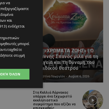
για να
 επεξεργαζόμαστε
δεδομένα
εων και
913)
ενδέχεται
τηριστικών
ομηθευτές μπορεί
 αντιταχθείτε
«ΧΡΩΜΑΤΑ ΖΩΗΣ» | Ο
αδήποτε στιγμή
Γιάννης Σπανός μιλά για τη
μαγεία και τη δύναμη του
παιδικού θεάτρου
ΟΧΉ ΌΛΩΝ
Χριστίνα Γεωργίου
-
August 6, 2026
Στα Κελλιά Λάρνακας
υπάρχει ένα ξεχωριστό
εκκλησιαστικό
συγκρότημα που αξίζει να
επισκεφθείς