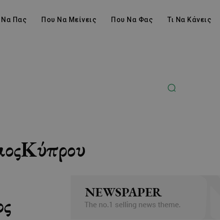
 Να Πας
Που Να Μείνεις
Που Να Φας
Τι Να Κάνεις
μοςΚύπρου
ος