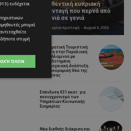
αυθεντική κυπριακή
913)
ενδέχεται
συνταγή που περνά από
γενιά σε γενιά
τηριστικών
ομηθευτές μπορεί
Κατερίνα Χριστοφή
-
August 6, 2026
 αντιταχθείτε
αδήποτε στιγμή
Εμβληματική Τουριστική
Έκταση στην Παραλιακή
Ζώνη Αλαμινού με
ΟΧΉ ΌΛΩΝ
Αδειοδοτημένη
Ξενοδοχειακή Ανάπτυξη
και Πανοραμική Θέα της
Θάλασσας
Επένδυση €31 εκατ. για
εκσυγχρονισμό των
Υπηρεσιών Κοινωνικής
Ευημερίας
Νέα διεθνής διάκριση και