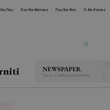
 Να Πας
Που Να Μείνεις
Που Να Φας
Τι Να Κάνεις
niti