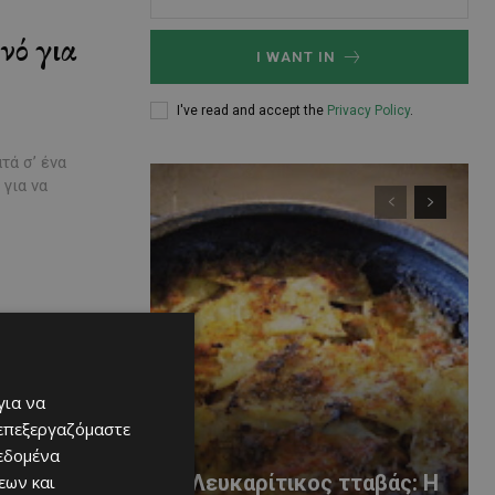
νό για
I WANT IN
I've read and accept the
Privacy Policy
.
τά σ’ ένα
για να
για να
 επεξεργαζόμαστε
δεδομένα
Ο Λευκαρίτικος τταβάς: Η
εων και