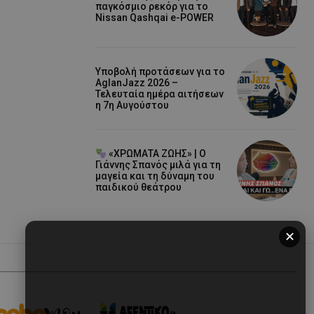
παγκόσμιο ρεκόρ για το
Nissan Qashqai e-POWER
Υποβολή προτάσεων για το
AglanJazz 2026 –
Τελευταία ημέρα αιτήσεων
η 7η Αυγούστου
«ΧΡΩΜΑΤΑ ΖΩΗΣ» | Ο
Γιάννης Σπανός μιλά για τη
μαγεία και τη δύναμη του
παιδικού θεάτρου
✕