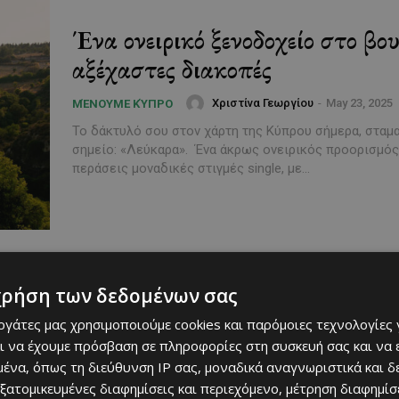
Ένα ονειρικό ξενοδοχείο στο βου
αξέχαστες διακοπές
Χριστίνα Γεωργίου
-
May 23, 2025
ΜΈΝΟΥΜΕ ΚΎΠΡΟ
Το δάκτυλό σου στον χάρτη της Κύπρου σήμερα, σταμα
σημείο: «Λεύκαρα». Ένα άκρως ονειρικός προορισμός 
περάσεις μοναδικές στιγμές single, με...
χρήση των δεδομένων σας
εργάτες μας χρησιμοποιούμε cookies και παρόμοιες τεχνολογίες 
ι να έχουμε πρόσβαση σε πληροφορίες στη συσκευή σας και να
ένα, όπως τη διεύθυνση IP σας, μοναδικά αναγνωριστικά και 
εξατομικευμένες διαφημίσεις και περιεχόμενο, μέτρηση διαφημίσ