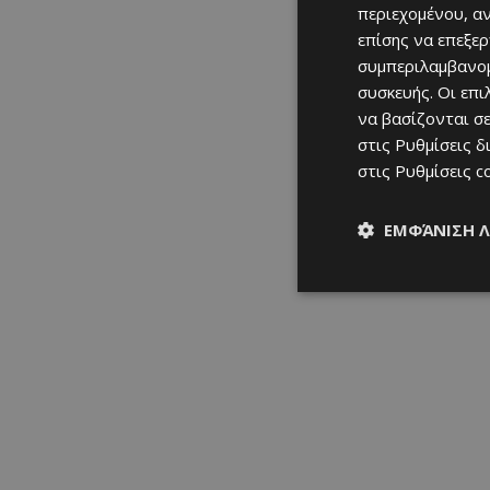
περιεχομένου, α
επίσης να επεξε
συμπεριλαμβανομ
συσκευής. Οι επ
να βασίζονται σε
στις
Ρυθμίσεις δ
στις
Ρυθμίσεις c
ΕΜΦΆΝΙΣΗ 