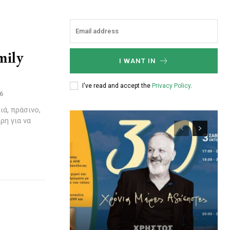
mily
I WANT IN
I've read and accept the
Privacy Policy
.
6
ιά, πράσινο,
ρη για να