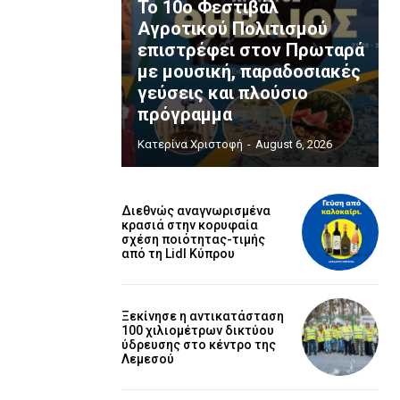
Το 10ο Φεστιβάλ
Αγροτικού Πολιτισμού
επιστρέφει στον Πρωταρά
με μουσική, παραδοσιακές
γεύσεις και πλούσιο
πρόγραμμα
Κατερίνα Χριστοφή
-
August 6, 2026
Διεθνώς αναγνωρισμένα
κρασιά στην κορυφαία
σχέση ποιότητας-τιμής
από τη Lidl Κύπρου
Ξεκίνησε η αντικατάσταση
100 χιλιομέτρων δικτύου
ύδρευσης στο κέντρο της
Λεμεσού