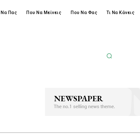
 Να Πας
Που Να Μείνεις
Που Να Φας
Τι Να Κάνεις