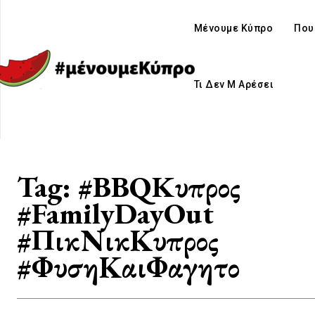
Μένουμε Κύπρο
Που
Τι Δεν Μ Αρέσει
Tag:
#BBQKυπρος
#FamilyDayOut
#ΠικΝικΚυπρος
#ΦυσηΚαιΦαγητο