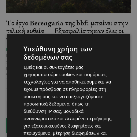
Tο έργο Berengaria της bbf: μπαίνει στην
τελική ευθεία — Εξασφαλίστηκαν όλες οι
πολεοδομικές άδειες
Υπεύθυνη χρήση των
G_papadopoulos
-
ΜΈΝΟΥΜΕ ΕΝΗΜΕΡΩΜΈΝΟΙ
δεδομένων σας
May 15, 2026
Στην τελική ευθεία εισέρχεται πλέον το εμβληματικό έργο
Εμείς και οι συνεργάτες μας
Berengaria της bbf:, καθώς έχουν εξασφαλιστεί όλες οι
χρησιμοποιούμε cookies και παρόμοιες
απαιτούμενες πολεοδομικές άδειες που αφορούν το ξενοδοχείο,
τις...
τεχνολογίες για να αποθηκεύουμε και να
έχουμε πρόσβαση σε πληροφορίες στη
συσκευή σας και να επεξεργαζόμαστε
προσωπικά δεδομένα, όπως τη
διεύθυνση IP σας, μοναδικά
αναγνωριστικά και δεδομένα περιήγησης,
για εξατομικευμένες διαφημίσεις και
I WANT IN
περιεχόμενο, μέτρηση διαφημίσεων και