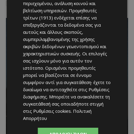
περιεχομένου, ανάλυση κοινού και
I've read and accept the
Privacy Policy
.
βελτίωση υπηρεσιών.
Προμηθευτές
τρίτων (1913)
ενδέχεται επίσης να
επεξεργάζονται τα δεδομένα σας για
αυτούς και άλλους σκοπούς,
συμπεριλαμβανομένης της χρήσης
ακριβών δεδομένων γεωεντοπισμού και
χαρακτηριστικών συσκευής. Οι επιλογές
σας ισχύουν μόνο για αυτόν τον
ιστότοπο. Ορισμένοι προμηθευτές
μπορεί να βασίζονται σε έννομο
συμφέρον αντί για συγκατάθεση· έχετε το
δικαίωμα να αντιταχθείτε στις
Ρυθμίσεις
διαφήμισης
. Μπορείτε να ανακαλέσετε τη
συγκατάθεσή σας οποιαδήποτε στιγμή
Βραδινή πεζοπορία στον
στις
Ρυθμίσεις cookies
.
Πολιτική
Απορρήτου
Μαχαιρά με τον σκύλο
σου και θέα τις Περσείδες