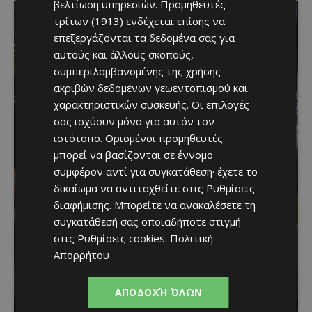
βελτίωση υπηρεσιών.
Προμηθευτές
τρίτων (1913)
ενδέχεται επίσης να
επεξεργάζονται τα δεδομένα σας για
αυτούς και άλλους σκοπούς,
συμπεριλαμβανομένης της χρήσης
ακριβών δεδομένων γεωεντοπισμού και
χαρακτηριστικών συσκευής. Οι επιλογές
σας ισχύουν μόνο για αυτόν τον
ιστότοπο. Ορισμένοι προμηθευτές
μπορεί να βασίζονται σε έννομο
Μια βραδιά γεμάτη
συμφέρον αντί για συγκατάθεση· έχετε το
δικαίωμα να αντιταχθείτε στις
Ρυθμίσεις
παράδοση, μουσική και
διαφήμισης
. Μπορείτε να ανακαλέσετε τη
κέφι στον Δελίκηπο για
συγκατάθεσή σας οποιαδήποτε στιγμή
στις
Ρυθμίσεις cookies
.
Πολιτική
τη γιορτή του
Απορρήτου
Χρυσοσώτηρος
ΑΠΟΔΟΧΉ ΌΛΩΝ
Κατερίνα Χριστοφή
-
August 7, 2026