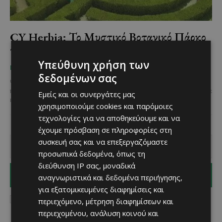
CY Herbia: Το Μυστικό Βοτανικό Πάρκο
της Κύπρου
Υπεύθυνη χρήση των
Κατερίνα Χριστοφή
-
May 22, 2025
ΜΈΝΟΥΜΕ ΚΎΠΡΟ
δεδομένων σας
Ψάχνεις μια διαφορετική εμπειρία στην Κύπρο, κοντά στη φύση,
που να συνδυάζει χαλάρωση, γνώση και οικολογική συνείδηση; Τότε
Εμείς και οι συνεργάτες μας
η απάντηση είναι μία: CY Herbia. Το βοτανικό...
χρησιμοποιούμε cookies και παρόμοιες
τεχνολογίες για να αποθηκεύουμε και να
έχουμε πρόσβαση σε πληροφορίες στη
συσκευή σας και να επεξεργαζόμαστε
προσωπικά δεδομένα, όπως τη
διεύθυνση IP σας, μοναδικά
I WANT IN
αναγνωριστικά και δεδομένα περιήγησης,
για εξατομικευμένες διαφημίσεις και
I've read and accept the
Privacy Policy
.
περιεχόμενο, μέτρηση διαφημίσεων και
περιεχομένου, ανάλυση κοινού και