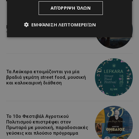
ΑΠΌΡΡΙΨΗ ΌΛΩΝ
ΕΜΦΆΝΙΣΗ ΛΕΠΤΟΜΕΡΕΙΏΝ
Βραδινή πεζοπορία στον Μαχαιρά με
τον σκύλο σου και θέα τις Περσείδες
Τα Λεύκαρα ετοιμάζονται για μία
βραδιά γεμάτη street food, μουσική
και καλοκαιρινή διάθεση
Το 10ο Φεστιβάλ Αγροτικού
Πολιτισμού επιστρέφει στον
Πρωταρά με μουσική, παραδοσιακές
γεύσεις και πλούσιο πρόγραμμα