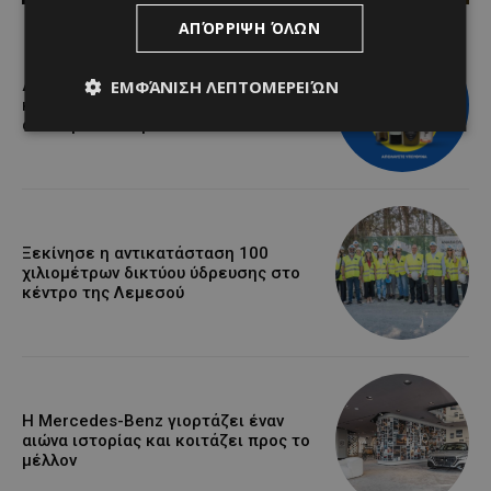
ΑΠΌΡΡΙΨΗ ΌΛΩΝ
ΕΜΦΆΝΙΣΗ ΛΕΠΤΟΜΕΡΕΙΏΝ
Διεθνώς αναγνωρισμένα κρασιά στην
κορυφαία σχέση ποιότητας-τιμής
από τη Lidl Κύπρου
Ξεκίνησε η αντικατάσταση 100
χιλιομέτρων δικτύου ύδρευσης στο
κέντρο της Λεμεσού
Η Mercedes-Benz γιορτάζει έναν
αιώνα ιστορίας και κοιτάζει προς το
μέλλον