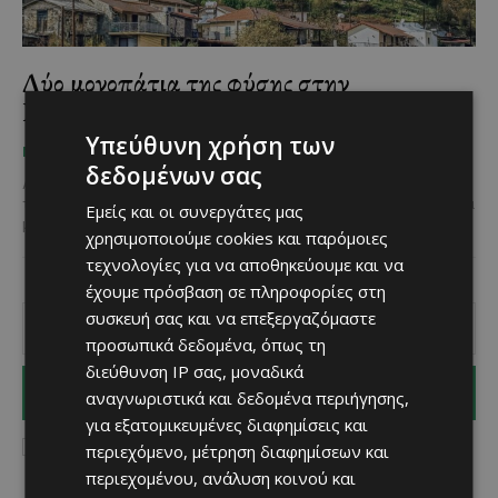
Δύο μονοπάτια της φύσης στην
Κυπερούντα που αξίζει να εξερευνήσεις
Υπεύθυνη χρήση των
Χριστίνα Γεωργίου
-
July 4, 2025
ΜΈΝΟΥΜΕ ΚΎΠΡΟ
δεδομένων σας
Αν είσαι λάτρης του βουνού, του πρασίνου, του καθαρού αέρα και
της εξερεύνησης, δεν έχεις παρά να επισκεφθείς δύο από τα πολλά
Εμείς και οι συνεργάτες μας
μονοπάτια της...
χρησιμοποιούμε cookies και παρόμοιες
τεχνολογίες για να αποθηκεύουμε και να
έχουμε πρόσβαση σε πληροφορίες στη
συσκευή σας και να επεξεργαζόμαστε
προσωπικά δεδομένα, όπως τη
διεύθυνση IP σας, μοναδικά
I WANT IN
αναγνωριστικά και δεδομένα περιήγησης,
για εξατομικευμένες διαφημίσεις και
I've read and accept the
Privacy Policy
.
περιεχόμενο, μέτρηση διαφημίσεων και
περιεχομένου, ανάλυση κοινού και