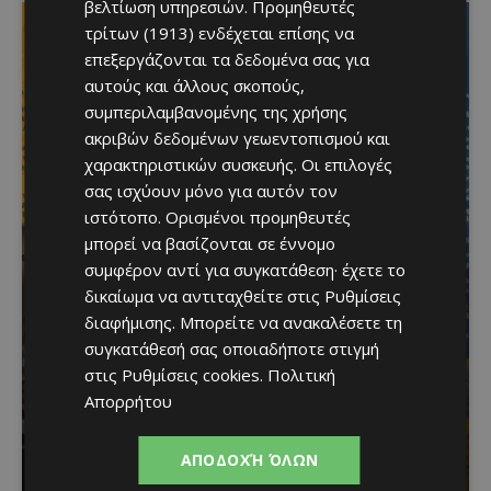
βελτίωση υπηρεσιών.
Προμηθευτές
τρίτων (1913)
ενδέχεται επίσης να
επεξεργάζονται τα δεδομένα σας για
αυτούς και άλλους σκοπούς,
συμπεριλαμβανομένης της χρήσης
ακριβών δεδομένων γεωεντοπισμού και
χαρακτηριστικών συσκευής. Οι επιλογές
σας ισχύουν μόνο για αυτόν τον
ιστότοπο. Ορισμένοι προμηθευτές
Το 10ο Φεστιβάλ
μπορεί να βασίζονται σε έννομο
Αγροτικού Πολιτισμού
συμφέρον αντί για συγκατάθεση· έχετε το
δικαίωμα να αντιταχθείτε στις
Ρυθμίσεις
επιστρέφει στον
διαφήμισης
. Μπορείτε να ανακαλέσετε τη
Πρωταρά με μουσική,
συγκατάθεσή σας οποιαδήποτε στιγμή
στις
Ρυθμίσεις cookies
.
Πολιτική
παραδοσιακές γεύσεις
Απορρήτου
και πλούσιο πρόγραμμα
ΑΠΟΔΟΧΉ ΌΛΩΝ
Κατερίνα Χριστοφή
-
August 6, 2026