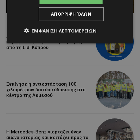
Κατερίνα Χριστοφή
-
August 6, 2026
ΑΠΌΡΡΙΨΗ ΌΛΩΝ
ΕΜΦΆΝΙΣΗ ΛΕΠΤΟΜΕΡΕΙΏΝ
Διεθνώς αναγνωρισμένα κρασιά στην
κορυφαία σχέση ποιότητας-τιμής
από τη Lidl Κύπρου
Ξεκίνησε η αντικατάσταση 100
χιλιομέτρων δικτύου ύδρευσης στο
κέντρο της Λεμεσού
Η Mercedes-Benz γιορτάζει έναν
αιώνα ιστορίας και κοιτάζει προς το