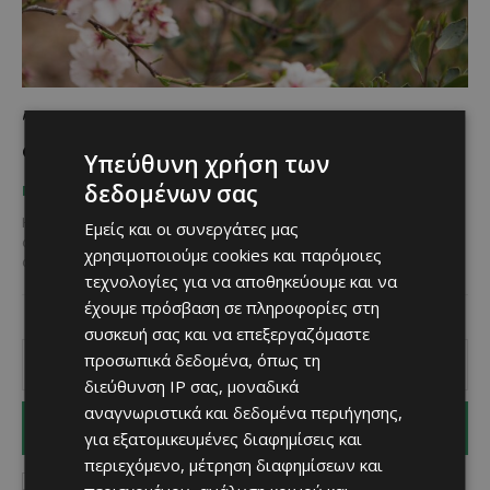
Όλη η Κύπρος στη Γιόλου για το
Φεστιβάλ Ανθισμένης Αμυγδαλιάς!
Υπεύθυνη χρήση των
δεδομένων σας
Χριστίνα Γεωργίου
-
January 13, 2026
ΠΟΥ ΝΑ ΠΑΣ
Η Γιόλου ντύνεται στα λευκά και ροζ και γιορτάζει τον ερχομό της
Εμείς και οι συνεργάτες μας
άνοιξης με άρωμα αμυγδάλου! Την Κυριακή 15 Φεβρουαρίου 2026,
χρησιμοποιούμε cookies και παρόμοιες
από τις 11:00...
τεχνολογίες για να αποθηκεύουμε και να
έχουμε πρόσβαση σε πληροφορίες στη
συσκευή σας και να επεξεργαζόμαστε
προσωπικά δεδομένα, όπως τη
διεύθυνση IP σας, μοναδικά
αναγνωριστικά και δεδομένα περιήγησης,
I WANT IN
για εξατομικευμένες διαφημίσεις και
περιεχόμενο, μέτρηση διαφημίσεων και
I've read and accept the
Privacy Policy
.