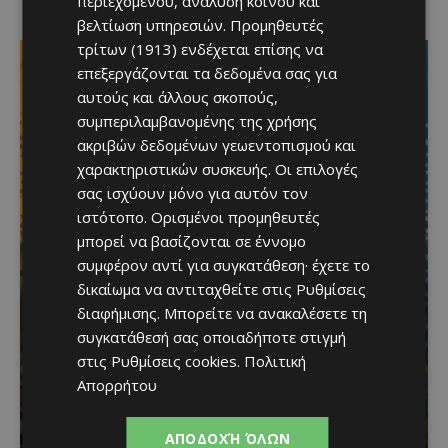
περιεχομένου, ανάλυση κοινού και
βελτίωση υπηρεσιών.
Προμηθευτές
τρίτων (1913)
ενδέχεται επίσης να
επεξεργάζονται τα δεδομένα σας για
αυτούς και άλλους σκοπούς,
συμπεριλαμβανομένης της χρήσης
ακριβών δεδομένων γεωεντοπισμού και
χαρακτηριστικών συσκευής. Οι επιλογές
σας ισχύουν μόνο για αυτόν τον
ιστότοπο. Ορισμένοι προμηθευτές
Το 10ο Φεστιβάλ
μπορεί να βασίζονται σε έννομο
συμφέρον αντί για συγκατάθεση· έχετε το
Αγροτικού Πολιτισμού
δικαίωμα να αντιταχθείτε στις
Ρυθμίσεις
επιστρέφει στον
διαφήμισης
. Μπορείτε να ανακαλέσετε τη
συγκατάθεσή σας οποιαδήποτε στιγμή
Πρωταρά με μουσική,
στις
Ρυθμίσεις cookies
.
Πολιτική
παραδοσιακές γεύσεις
Απορρήτου
και πλούσιο πρόγραμμα
ΑΠΟΔΟΧΉ ΌΛΩΝ