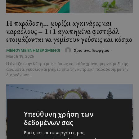
Η παράδοση… μυρίζει αγκινάρες και
καραόλους – 1+1 αγαπημένα φεστιβάλ
ετοιμάζονται να γεμίσουν γεύσεις και κόσμο
Χριστίνα Γεωργίου
-
ΜΈΝΟΥΜΕ ΕΝΗΜΕΡΩΜΈΝΟΙ
March 18, 2026
Η άνοιξη στην Κύπρο μας – όπως και κάθε χρόνο, φέρνει μαζί της
αρώματα, γεύσεις και μνήμες από την κυπριακή παράδοση, με την
διοργάνωση...
Υπεύθυνη χρήση των
δεδομένων σας
Εμείς και οι συνεργάτες μας