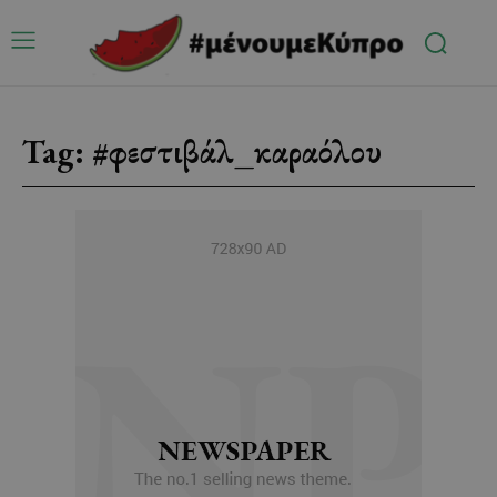
Tag:
#φεστιβάλ_καραόλου