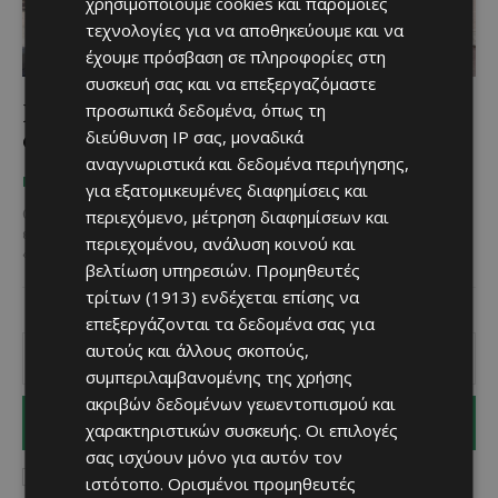
χρησιμοποιούμε cookies και παρόμοιες
τεχνολογίες για να αποθηκεύουμε και να
έχουμε πρόσβαση σε πληροφορίες στη
συσκευή σας και να επεξεργαζόμαστε
Η Τερσεφάνου ετοιμάζεται για το 2ο
προσωπικά δεδομένα, όπως τη
Φεστιβάλ Καραόλου
διεύθυνση IP σας, μοναδικά
αναγνωριστικά και δεδομένα περιήγησης,
Χριστίνα Γεωργίου
-
May 20, 2025
ΠΟΥ ΝΑ ΠΑΣ
για εξατομικευμένες διαφημίσεις και
περιεχόμενο, μέτρηση διαφημίσεων και
Ο καραόλος, αλλιώς το σαλιγκάρι αν και δεν είναι τόσο αγαπητό
έδεσμα για κάποιους, εντούτοις παραμένει ένα ιδιαίτερο κυπριακό
περιεχομένου, ανάλυση κοινού και
«τσίμπημα» και ένας πολύ καλός...
βελτίωση υπηρεσιών.
Προμηθευτές
τρίτων (1913)
ενδέχεται επίσης να
επεξεργάζονται τα δεδομένα σας για
αυτούς και άλλους σκοπούς,
συμπεριλαμβανομένης της χρήσης
ακριβών δεδομένων γεωεντοπισμού και
I WANT IN
χαρακτηριστικών συσκευής. Οι επιλογές
σας ισχύουν μόνο για αυτόν τον
I've read and accept the
Privacy Policy
.
ιστότοπο. Ορισμένοι προμηθευτές