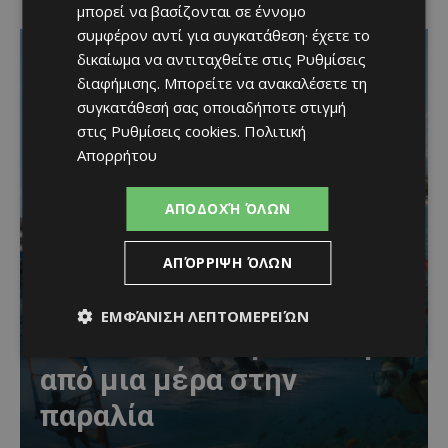
μπορεί να βασίζονται σε έννομο
συμφέρον αντί για συγκατάθεση· έχετε το
δικαίωμα να αντιταχθείτε στις
Ρυθμίσεις
διαφήμισης
. Μπορείτε να ανακαλέσετε τη
συγκατάθεσή σας οποιαδήποτε στιγμή
στις
Ρυθμίσεις cookies
.
Πολιτική
Απορρήτου
ΑΠΟΔΟΧΉ ΌΛΩΝ
ΑΠΌΡΡΙΨΗ ΌΛΩΝ
Καλοκαίρι στη Λεμεσό:
Θαλάσσια σπορ για όσους
ΕΜΦΆΝΙΣΗ ΛΕΠΤΟΜΕΡΕΙΏΝ
θέλουν κάτι περισσότερο
από μια μέρα στην
παραλία