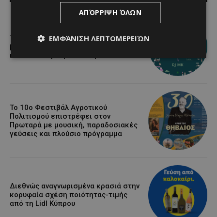
ΑΠΌΡΡΙΨΗ ΌΛΩΝ
ΕΜΦΆΝΙΣΗ ΛΕΠΤΟΜΕΡΕΙΏΝ
Τα Λεύκαρα ετοιμάζονται για μία
βραδιά γεμάτη street food, μουσική
και καλοκαιρινή διάθεση
Το 10ο Φεστιβάλ Αγροτικού
Πολιτισμού επιστρέφει στον
Πρωταρά με μουσική, παραδοσιακές
γεύσεις και πλούσιο πρόγραμμα
Διεθνώς αναγνωρισμένα κρασιά στην
κορυφαία σχέση ποιότητας-τιμής
από τη Lidl Κύπρου