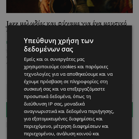
Jazz μελωδίες και φύγαμε για ένα μουσικό
ταξίδι μέχρι την Πλατεία Ζουχούρι
Υπεύθυνη χρήση των
Χριστίνα Γεωργίου
-
August 26, 2025
ΠΟΥ ΝΑ ΠΑΣ
δεδομένων σας
Ένα μουσικό ταξίδι στους ήχους της ελευθερίας και της έκφρασης
έρχεται στις 5 και 6 Σεπτεμβρίου 2025 στην Πλατεία Ζουχούρι στη
Εμείς και οι συνεργάτες μας
Λάρνακας «κουβαλώντας» το...
χρησιμοποιούμε cookies και παρόμοιες
τεχνολογίες για να αποθηκεύουμε και να
έχουμε πρόσβαση σε πληροφορίες στη
συσκευή σας και να επεξεργαζόμαστε
προσωπικά δεδομένα, όπως τη
διεύθυνση IP σας, μοναδικά
I WANT IN
αναγνωριστικά και δεδομένα περιήγησης,
για εξατομικευμένες διαφημίσεις και
I've read and accept the
Privacy Policy
.
περιεχόμενο, μέτρηση διαφημίσεων και
περιεχομένου, ανάλυση κοινού και