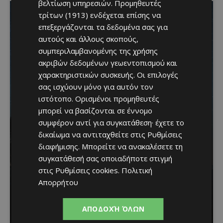
βελτίωση υπηρεσιών.
Προμηθευτές
τρίτων (1913)
ενδέχεται επίσης να
επεξεργάζονται τα δεδομένα σας για
αυτούς και άλλους σκοπούς,
συμπεριλαμβανομένης της χρήσης
ακριβών δεδομένων γεωεντοπισμού και
χαρακτηριστικών συσκευής. Οι επιλογές
σας ισχύουν μόνο για αυτόν τον
ιστότοπο. Ορισμένοι προμηθευτές
μπορεί να βασίζονται σε έννομο
συμφέρον αντί για συγκατάθεση· έχετε το
δικαίωμα να αντιταχθείτε στις
Ρυθμίσεις
διαφήμισης
. Μπορείτε να ανακαλέσετε τη
Βραδινή πεζοπορία στον
συγκατάθεσή σας οποιαδήποτε στιγμή
στις
Ρυθμίσεις cookies
.
Πολιτική
Μαχαιρά με τον σκύλο
Απορρήτου
σου και θέα τις Περσείδες
ΑΠΟΔΟΧΉ ΌΛΩΝ
Κατερίνα Χριστοφή
-
August 7, 2026