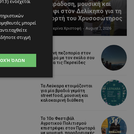
913)
ενδέχεται
παράδοση, μουσική και
κέφι στον Δελίκηπο για τη
τηριστικών
γιορτή του Χρυσοσώτηρος
ομηθευτές μπορεί
Κατερίνα Χριστοφή
-
August 7, 2026
 αντιταχθείτε
αδήποτε στιγμή
Βραδινή πεζοπορία στον
Μαχαιρά με τον σκύλο σου
ΟΧΉ ΌΛΩΝ
και θέα τις Περσείδες
Τα Λεύκαρα ετοιμάζονται
για μία βραδιά γεμάτη
street food, μουσική και
καλοκαιρινή διάθεση
Το 10ο Φεστιβάλ
Αγροτικού Πολιτισμού
επιστρέφει στον Πρωταρά
με μουσική, παραδοσιακές