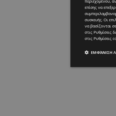
περιεχομένου, α
επίσης να επεξε
συμπεριλαμβανομ
συσκευής. Οι επ
να βασίζονται σε
στις
Ρυθμίσεις δ
στις
Ρυθμίσεις c
ΕΜΦΆΝΙΣΗ 