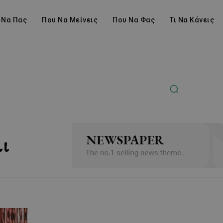
 Να Πας
Που Να Μείνεις
Που Να Φας
Τι Να Κάνεις
ι