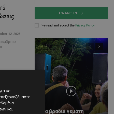
σύ
ώσεις
I WANT IN
I've read and accept the
Privacy Policy
.
ober 12, 2025
Νοεμβρίου
αι
για να
 επεξεργαζόμαστε
δεδομένα
εων και
Μια βραδιά γεμάτη