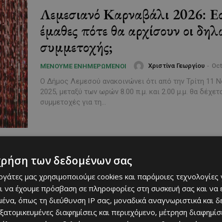
Λεμεσιανό Καρναβάλι 2026: Ε
έμαθες πότε θα αρχίσουν οι δηλ
συμμετοχής;
Χριστίνα Γεωργίου
-
Oct
ΜΈΝΟΥΜΕ ΕΝΗΜΕΡΩΜΈΝΟΙ
Ο Δήμος Λεμεσού ανακοινώνει ότι από την Τρίτη 11 
2025, μεταξύ των ωρών 8.00 π.μ. και 2.00 μ.μ. θα δέχετ
συμμετοχές για τη...
χρήση των δεδομένων σας
εργάτες μας χρησιμοποιούμε cookies και παρόμοιες τεχνολογίες 
ι να έχουμε πρόσβαση σε πληροφορίες στη συσκευή σας και να
ένα, όπως τη διεύθυνση IP σας, μοναδικά αναγνωριστικά και 
εξατομικευμένες διαφημίσεις και περιεχόμενο, μέτρηση διαφημίσ