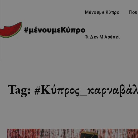
Μένουμε Κύπρο
Που
Τι Δεν Μ Αρέσει
Tag:
#Κύπρος_καρναβάλ