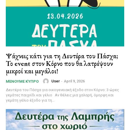
Ψάχνεις κάτι για τη Δευτέρα του Πάσχα;
Το event στον Κόρνο που θα λατρέψουν
μικροί και μεγάλοι!
User
-
April 9, 2026
ΜΈΝΟΥΜΕ ΚΎΠΡΟ
Δευτέρα του Πάσχα για οικογενειακή έξοδο στον Κόρνο: 3 ώρες
γεμάτες παιχνίδι και γέλιο Αν θέλεις μια χαλαρή, όμορφη και
γεμάτη γέλιο έξοδο για τη...