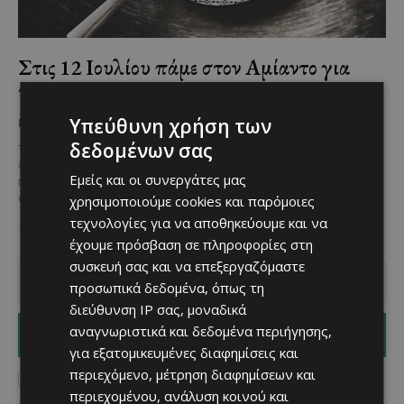
Στις 12 Ιουλίου πάμε στον Αμίαντο για
το… 1ο Φεστιβάλ Μαχαλεπιού!
Υπεύθυνη χρήση των
Χριστίνα Γεωργίου
-
June 5, 2025
ΜΈΝΟΥΜΕ ΚΎΠΡΟ
δεδομένων σας
Το καλοκαίρι μπήκε για τα καλά και οι ανακοινώσεις για τα
διάφορα καλοκαιρινά φεστιβάλ που πρόκειται να
Εμείς και οι συνεργάτες μας
πραγματοποιηθούν συνεχίζονται χωρίς σταματημό! Ένα ακόμη
ενδιαφέρον φεστιβάλ...
χρησιμοποιούμε cookies και παρόμοιες
τεχνολογίες για να αποθηκεύουμε και να
έχουμε πρόσβαση σε πληροφορίες στη
συσκευή σας και να επεξεργαζόμαστε
προσωπικά δεδομένα, όπως τη
διεύθυνση IP σας, μοναδικά
αναγνωριστικά και δεδομένα περιήγησης,
I WANT IN
για εξατομικευμένες διαφημίσεις και
περιεχόμενο, μέτρηση διαφημίσεων και
I've read and accept the
Privacy Policy
.
περιεχομένου, ανάλυση κοινού και