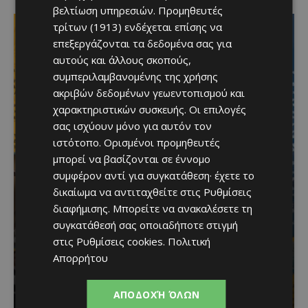
βελτίωση υπηρεσιών.
Προμηθευτές
τρίτων (1913)
ενδέχεται επίσης να
επεξεργάζονται τα δεδομένα σας για
αυτούς και άλλους σκοπούς,
συμπεριλαμβανομένης της χρήσης
ακριβών δεδομένων γεωεντοπισμού και
χαρακτηριστικών συσκευής. Οι επιλογές
σας ισχύουν μόνο για αυτόν τον
ιστότοπο. Ορισμένοι προμηθευτές
Το 10ο Φεστιβάλ
μπορεί να βασίζονται σε έννομο
συμφέρον αντί για συγκατάθεση· έχετε το
Αγροτικού Πολιτισμού
δικαίωμα να αντιταχθείτε στις
Ρυθμίσεις
επιστρέφει στον
διαφήμισης
. Μπορείτε να ανακαλέσετε τη
συγκατάθεσή σας οποιαδήποτε στιγμή
Πρωταρά με μουσική,
στις
Ρυθμίσεις cookies
.
Πολιτική
παραδοσιακές γεύσεις
Απορρήτου
και πλούσιο πρόγραμμα
ΑΠΟΔΟΧΉ ΌΛΩΝ
Κατερίνα Χριστοφή
-
August 6, 2026