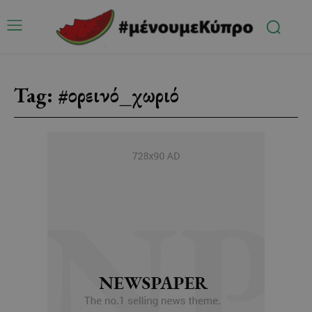
Tag:
#ορεινό_χωριό