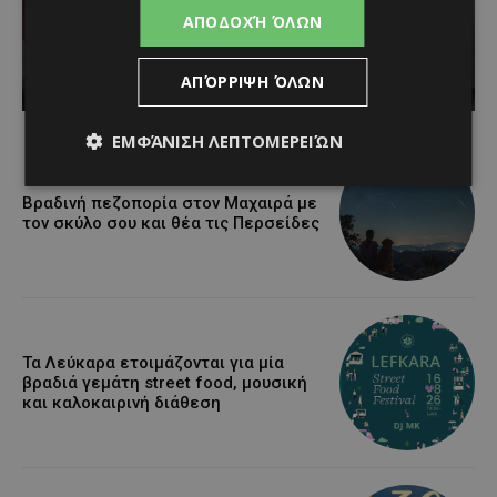
τη γιορτή του
ΑΠΟΔΟΧΉ ΌΛΩΝ
Χρυσοσώτηρος
ΑΠΌΡΡΙΨΗ ΌΛΩΝ
Κατερίνα Χριστοφή
-
August 7, 2026
ΕΜΦΆΝΙΣΗ ΛΕΠΤΟΜΕΡΕΙΏΝ
Βραδινή πεζοπορία στον Μαχαιρά με
τον σκύλο σου και θέα τις Περσείδες
Τα Λεύκαρα ετοιμάζονται για μία
βραδιά γεμάτη street food, μουσική
και καλοκαιρινή διάθεση