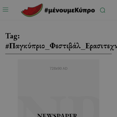
Tag:
#Παγκύπριο_Φεστιβάλ_Ερασιτεχ