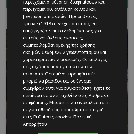
I WANT IN
περιεχόμενο, μέτρηση διαφημίσεων και
περιεχομένου, ανάλυση κοινού και
I've read and accept the
Privacy Policy
.
βελτίωση υπηρεσιών.
Προμηθευτές
τρίτων (1913)
ενδέχεται επίσης να
επεξεργάζονται τα δεδομένα σας για
αυτούς και άλλους σκοπούς,
συμπεριλαμβανομένης της χρήσης
ακριβών δεδομένων γεωεντοπισμού και
χαρακτηριστικών συσκευής. Οι επιλογές
σας ισχύουν μόνο για αυτόν τον
ιστότοπο. Ορισμένοι προμηθευτές
μπορεί να βασίζονται σε έννομο
συμφέρον αντί για συγκατάθεση· έχετε το
δικαίωμα να αντιταχθείτε στις
Ρυθμίσεις
Μια βραδιά γεμάτη
διαφήμισης
. Μπορείτε να ανακαλέσετε τη
συγκατάθεσή σας οποιαδήποτε στιγμή
παράδοση, μουσική και
στις
Ρυθμίσεις cookies
.
Πολιτική
κέφι στον Δελίκηπο για
Απορρήτου