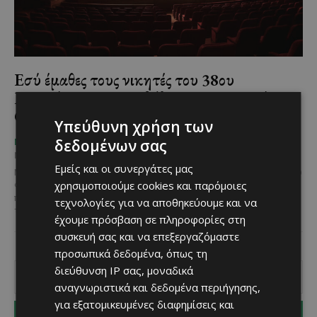
Εσύ έμαθες τους νικητές του 38ου
Παγκύπριου Φεστιβάλ Ερασιτεχνικού
Θεάτρου;
Υπεύθυνη χρήση των
δεδομένων σας
Χριστίνα Γεωργίου
-
ΜΈΝΟΥΜΕ ΕΝΗΜΕΡΩΜΈΝΟΙ
November 28, 2025
Εμείς και οι συνεργάτες μας
Με επιτυχία ολοκληρώθηκαν οι παραστάσεις του 38ου Παγκύπριου
χρησιμοποιούμε cookies και παρόμοιες
Φεστιβάλ Ερασιτεχνικού Θεάτρου, γεμίζοντας χαρά, συγκίνηση,
πολύ γέλιο και στιγμές που θα μείνουν ανεξίτηλα χαραγμένες
τεχνολογίες για να αποθηκεύουμε και να
τόσο...
έχουμε πρόσβαση σε πληροφορίες στη
συσκευή σας και να επεξεργαζόμαστε
προσωπικά δεδομένα, όπως τη
διεύθυνση IP σας, μοναδικά
αναγνωριστικά και δεδομένα περιήγησης,
για εξατομικευμένες διαφημίσεις και