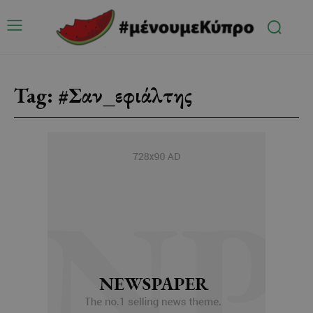
Tag:
#Σαν_εφιάλτης