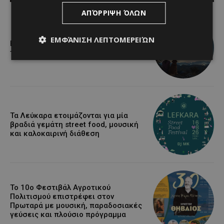
ΑΠΌΡΡΙΨΗ ΌΛΩΝ
ΕΜΦΆΝΙΣΗ ΛΕΠΤΟΜΕΡΕΙΏΝ
Βραδινή πεζοπορία στον Μαχαιρά με
τον σκύλο σου και θέα τις Περσείδες
Τα Λεύκαρα ετοιμάζονται για μία
βραδιά γεμάτη street food, μουσική
και καλοκαιρινή διάθεση
Το 10ο Φεστιβάλ Αγροτικού
Πολιτισμού επιστρέφει στον
Πρωταρά με μουσική, παραδοσιακές
γεύσεις και πλούσιο πρόγραμμα