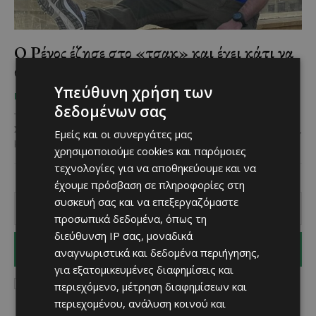
Ο Ρένος έζησε στο «τσακ» και έχει κάτι να
σου πει
Υπεύθυνη χρήση των
Χριστίνα Γεωργίου
-
May 21, 2025
ΠΡΌΣΩΠΑ
δεδομένων σας
Τον Ρένο Ευαγγελάκη τον γνώρισα το 2017. Φοιτητές και οι δύο.
Συναντηθήκαμε σε μία αίθουσα «έσφυζε» από άτομα γεμάτα όνειρα,
Εμείς και οι συνεργάτες μας
με χρώματα στις καρδιές...
χρησιμοποιούμε cookies και παρόμοιες
τεχνολογίες για να αποθηκεύουμε και να
έχουμε πρόσβαση σε πληροφορίες στη
συσκευή σας και να επεξεργαζόμαστε
προσωπικά δεδομένα, όπως τη
διεύθυνση IP σας, μοναδικά
I WANT IN
αναγνωριστικά και δεδομένα περιήγησης,
για εξατομικευμένες διαφημίσεις και
I've read and accept the
Privacy Policy
.
περιεχόμενο, μέτρηση διαφημίσεων και
περιεχομένου, ανάλυση κοινού και