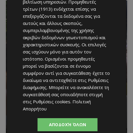
βελτίωση υπηρεσιών.
Προμηθευτές
τρίτων (1913)
ενδέχεται επίσης να
επεξεργάζονται τα δεδομένα σας για
αυτούς και άλλους σκοπούς,
συμπεριλαμβανομένης της χρήσης
ακριβών δεδομένων γεωεντοπισμού και
χαρακτηριστικών συσκευής. Οι επιλογές
σας ισχύουν μόνο για αυτόν τον
ιστότοπο. Ορισμένοι προμηθευτές
μπορεί να βασίζονται σε έννομο
Μια βραδιά γεμάτη
συμφέρον αντί για συγκατάθεση· έχετε το
δικαίωμα να αντιταχθείτε στις
Ρυθμίσεις
παράδοση, μουσική και
διαφήμισης
. Μπορείτε να ανακαλέσετε τη
κέφι στον Δελίκηπο για
συγκατάθεσή σας οποιαδήποτε στιγμή
στις
Ρυθμίσεις cookies
.
Πολιτική
τη γιορτή του
Απορρήτου
Χρυσοσώτηρος
ΑΠΟΔΟΧΉ ΌΛΩΝ
Κατερίνα Χριστοφή
-
August 7, 2026