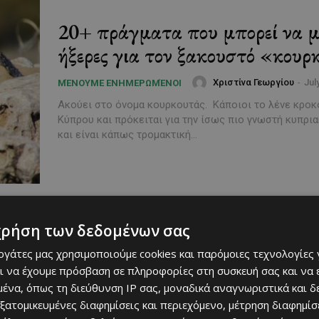
20+ πράγματα που μπορεί να 
ήξερες για τον ξακουστό «κου
Χριστίνα Γεωργίου
-
Jul
ΜΈΝΟΥΜΕ ΕΝΗΜΕΡΩΜΈΝΟΙ
Ακούει στο όνομα κουρκουτάς. Κάποιοι το λένε κροκ
Κύπρου και πρόκειται για την ίσως πιο γνωστή κυπρι
και είναι κάπως τρομακτική...
χρήση των δεδομένων σας
εργάτες μας χρησιμοποιούμε cookies και παρόμοιες τεχνολογίες 
ι να έχουμε πρόσβαση σε πληροφορίες στη συσκευή σας και να
ένα, όπως τη διεύθυνση IP σας, μοναδικά αναγνωριστικά και 
εξατομικευμένες διαφημίσεις και περιεχόμενο, μέτρηση διαφημίσ