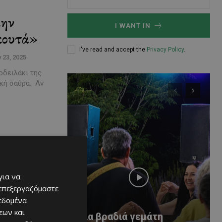
μην
I WANT IN
ρκουτά»
I've read and accept the
Privacy Policy
.
y 23, 2025
οδειλάκι της
ακή σαύρα. Αν
για να
 επεξεργαζόμαστε
δεδομένα
εων και
Μια βραδιά γεμάτη