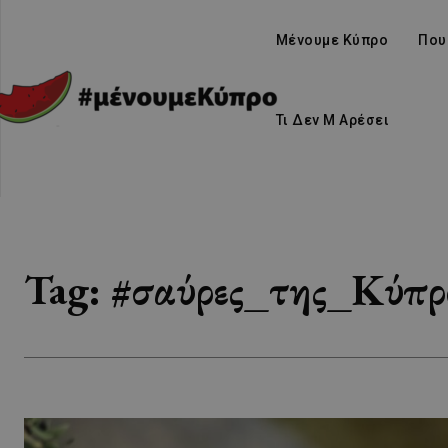
Μένουμε Κύπρο
Που
Τι Δεν Μ Αρέσει
Tag:
#σαύρες_της_Κύπρ