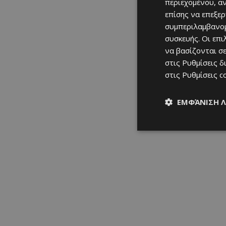
περιεχομένου, α
επίσης να επεξε
συμπεριλαμβανομ
συσκευής. Οι επ
να βασίζονται σε
στις
Ρυθμίσεις δ
στις
Ρυθμίσεις c
ΕΜΦΆΝΙΣΗ 