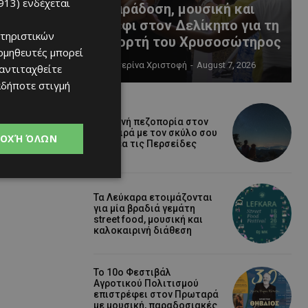
913)
ενδέχεται
παράδοση, μουσική και
κέφι στον Δελίκηπο για τη
τηριστικών
γιορτή του Χρυσοσώτηρος
ομηθευτές μπορεί
Κατερίνα Χριστοφή
-
August 7, 2026
 αντιταχθείτε
αδήποτε στιγμή
Βραδινή πεζοπορία στον
Μαχαιρά με τον σκύλο σου
ΟΧΉ ΌΛΩΝ
και θέα τις Περσείδες
Τα Λεύκαρα ετοιμάζονται
για μία βραδιά γεμάτη
street food, μουσική και
καλοκαιρινή διάθεση
Το 10ο Φεστιβάλ
Αγροτικού Πολιτισμού
επιστρέφει στον Πρωταρά
με μουσική, παραδοσιακές