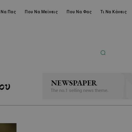
 Να Πας
Που Να Μείνεις
Που Να Φας
Τι Να Κάνεις
ου