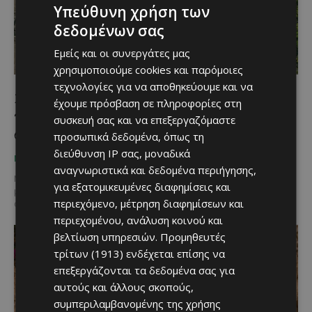
Υπεύθυνη χρήση των
δεδομένων σας
Εμείς και οι συνεργάτες μας
χρησιμοποιούμε cookies και παρόμοιες
τεχνολογίες για να αποθηκεύουμε και να
25 γυναικείες φωνές «ντύνουν» μουσικά
έχουμε πρόσβαση σε πληροφορίες στη
την έκθεση Bill Viola στο PSI Foundation
συσκευή σας και να επεξεργαζόμαστε
στη Λεμεσό
προσωπικά δεδομένα, όπως τη
διεύθυνση IP σας, μοναδικά
Κατερίνα Χριστοφή
-
July 17, 2026
ΜΈΝΟΥΜΕ ΚΎΠΡΟ
αναγνωριστικά και δεδομένα περιήγησης,
Μια ξεχωριστή μουσική εμπειρία που συνδυάζει τη σύγχρονη τέχνη
για εξατομικευμένες διαφημίσεις και
με την κυπριακή μουσική παράδοση θα έχουν την ευκαιρία να
περιεχόμενο, μέτρηση διαφημίσεων και
απολαύσουν οι επισκέπτες του PSI...
περιεχομένου, ανάλυση κοινού και
βελτίωση υπηρεσιών.
Προμηθευτές
τρίτων (1913)
ενδέχεται επίσης να
επεξεργάζονται τα δεδομένα σας για
αυτούς και άλλους σκοπούς,
συμπεριλαμβανομένης της χρήσης