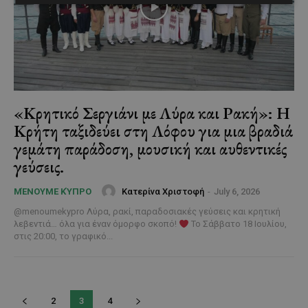
«Κρητικό Σεργιάνι με Λύρα και Ρακή»: Η
Κρήτη ταξιδεύει στη Λόφου για μια βραδιά
γεμάτη παράδοση, μουσική και αυθεντικές
γεύσεις.
Κατερίνα Χριστοφή
-
July 6, 2026
ΜΈΝΟΥΜΕ ΚΎΠΡΟ
@menoumekypro Λύρα, ρακί, παραδοσιακές γεύσεις και κρητική
λεβεντιά… όλα για έναν όμορφο σκοπό!
Το Σάββατο 18 Ιουλίου,
στις 20:00, το γραφικό...
2
3
4