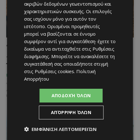
ακριβών δεδομένων γεωεντοπισμού και
χαρακτηριστικών συσκευής. Οι επιλογές
σας ισχύουν μόνο για αυτόν τον
ιστότοπο. Ορισμένοι προμηθευτές
μπορεί να βασίζονται σε έννομο
συμφέρον αντί για συγκατάθεση· έχετε το
Τα Λεύκαρα φορούν τα γιορτινά τους – Το
δικαίωμα να αντιταχθείτε στις
Ρυθμίσεις
44ο Φεστιβάλ επιστρέφει με 16 ημέρες
διαφήμισης
. Μπορείτε να ανακαλέσετε τη
γεμάτες μουσική, παράδοση και πολιτισμό
συγκατάθεσή σας οποιαδήποτε στιγμή
στις
Ρυθμίσεις cookies
.
Πολιτική
Κατερίνα Χριστοφή
-
July 13, 2026
ΜΈΝΟΥΜΕ ΚΎΠΡΟ
Απορρήτου
Υπάρχουν χωριά που δεν τα επισκέπτεσαι απλώς. Τα ζεις. Και κάθε
Αύγουστο, τα Λεύκαρα μεταμορφώνονται σε μια μεγάλη γιορτή
ΑΠΟΔΟΧΉ ΌΛΩΝ
που γεμίζει τα λιθόστρωτα σοκάκια...
ΑΠΌΡΡΙΨΗ ΌΛΩΝ
ΕΜΦΆΝΙΣΗ ΛΕΠΤΟΜΕΡΕΙΏΝ