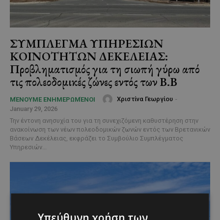
ΣΥΜΠΛΕΓΜΑ ΥΠΗΡΕΣΙΩΝ
ΚΟΙΝΟΤΗΤΩΝ ΔΕΚΕΛΕΙΑΣ:
Προβληματισμός για τη σιωπή γύρω από
τις πολεοδομικές ζώνες εντός των Β.Β
Χριστίνα Γεωργίου
-
ΜΈΝΟΥΜΕ ΕΝΗΜΕΡΩΜΈΝΟΙ
January 29, 2026
Την έντονη ανησυχία του για τη συνεχιζόμενη καθυστέρηση στην
ανακοίνωση των νέων πολεοδομικών ζωνών εντός των Βρετανικών
Βάσεων Δεκέλειας, εκφράζει το Συμβούλιο Συμπλέγματος
Υπηρεσιών...
Υπεύθυνη χρήση των