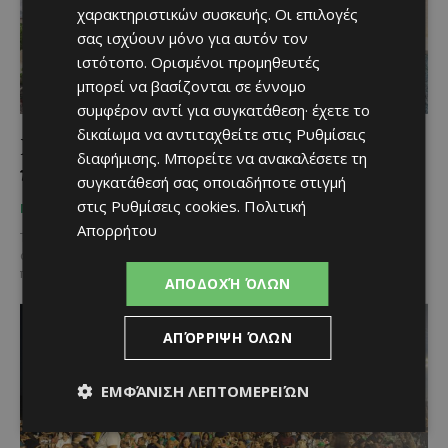
χαρακτηριστικών συσκευής. Οι επιλογές
σας ισχύουν μόνο για αυτόν τον
ιστότοπο. Ορισμένοι προμηθευτές
μπορεί να βασίζονται σε έννομο
συμφέρον αντί για συγκατάθεση· έχετε το
δικαίωμα να αντιταχθείτε στις
Ρυθμίσεις
Ιστορίες της Γειτονιάς: Η γιαγιά Κικκού
διαφήμισης
. Μπορείτε να ανακαλέσετε τη
και τα παστόσυκά της
συγκατάθεσή σας οποιαδήποτε στιγμή
στις
Ρυθμίσεις cookies
.
Πολιτική
Χριστίνα Γεωργίου
-
September 15, 2025
ΠΡΌΣΩΠΑ
Απορρήτου
Τι γίνεται όταν περπατάς στο πεζοδρόμιο με προορισμό το
σουπερμάρκετ της γειτονιάς και το μάτι σου πέφτει πάνω σ’ ένα
πανέρι γεμάτο σύκα που...
ΑΠΟΔΟΧΉ ΌΛΩΝ
ΑΠΌΡΡΙΨΗ ΌΛΩΝ
ΕΜΦΆΝΙΣΗ ΛΕΠΤΟΜΕΡΕΙΏΝ