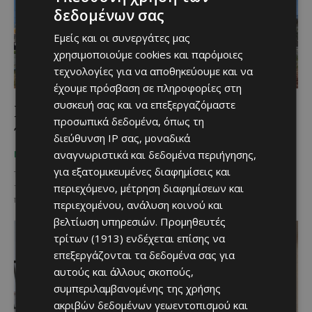
δεδομένων σας
Εμείς και οι συνεργάτες μας
χρησιμοποιούμε cookies και παρόμοιες
τεχνολογίες για να αποθηκεύουμε και να
έχουμε πρόσβαση σε πληροφορίες στη
συσκευή σας και να επεξεργαζόμαστε
Γνώρισες ή όχι ακόμη την εντυπωσιακή
προσωπικά δεδομένα, όπως τη
πλευρά της πατάτας Ξυλοφάγου;
διεύθυνση IP σας, μοναδικά
αναγνωριστικά και δεδομένα περιήγησης,
Χριστίνα Γεωργίου
-
October 20, 2025
ΜΈΝΟΥΜΕ ΚΎΠΡΟ
για εξατομικευμένες διαφημίσεις και
Το Πάρκο της Πατάτας στη Ξυλοφάγου που βρίσκεται στην είσοδο
περιεχόμενο, μέτρηση διαφημίσεων και
του χωριού «ανανεώθηκε» και συνεχίζει να είναι πόλος έλξης
πολλών επισκεπτών. Εκτός από το...
περιεχομένου, ανάλυση κοινού και
βελτίωση υπηρεσιών.
Προμηθευτές
τρίτων (1913)
ενδέχεται επίσης να
επεξεργάζονται τα δεδομένα σας για
αυτούς και άλλους σκοπούς,
συμπεριλαμβανομένης της χρήσης
ακριβών δεδομένων γεωεντοπισμού και