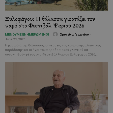
Ξυλοφάγου: Η θάλασσα γιορτάζει τον
ψαρά στο Φεστιβάλ Ψαριού 2026
Χριστίνα Γεωργίου
-
ΜΈΝΟΥΜΕ ΕΝΗΜΕΡΩΜΈΝΟΙ
June 23, 2026
Η μυρωδιά της θάλασσας, οι γεύσεις της κυπριακής αλιευτικής
παράδοσης και οι ήχοι του παραδοσιακού γλεντιού θα
συναντηθούν φέτος στο Φεστιβάλ Ψαριού Ξυλοφάγου 2026,...