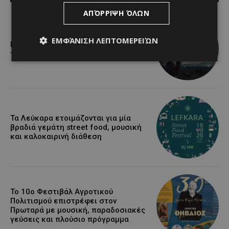
ΑΠΌΡΡΙΨΗ ΌΛΩΝ
ΕΜΦΆΝΙΣΗ ΛΕΠΤΟΜΕΡΕΙΏΝ
Βραδινή πεζοπορία στον Μαχαιρά με
τον σκύλο σου και θέα τις Περσείδες
Τα Λεύκαρα ετοιμάζονται για μία
βραδιά γεμάτη street food, μουσική
και καλοκαιρινή διάθεση
Το 10ο Φεστιβάλ Αγροτικού
Πολιτισμού επιστρέφει στον
Πρωταρά με μουσική, παραδοσιακές
γεύσεις και πλούσιο πρόγραμμα