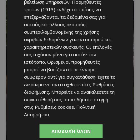
βελτίωση υπηρεσιών.
Προμηθευτές
τρίτων (1913)
ενδέχεται επίσης να
επεξεργάζονται τα δεδομένα σας για
αυτούς και άλλους σκοπούς,
συμπεριλαμβανομένης της χρήσης
ακριβών δεδομένων γεωεντοπισμού και
χαρακτηριστικών συσκευής. Οι επιλογές
σας ισχύουν μόνο για αυτόν τον
ιστότοπο. Ορισμένοι προμηθευτές
μπορεί να βασίζονται σε έννομο
Μια βραδιά γεμάτη
συμφέρον αντί για συγκατάθεση· έχετε το
δικαίωμα να αντιταχθείτε στις
Ρυθμίσεις
παράδοση, μουσική και
διαφήμισης
. Μπορείτε να ανακαλέσετε τη
κέφι στον Δελίκηπο για
συγκατάθεσή σας οποιαδήποτε στιγμή
στις
Ρυθμίσεις cookies
.
Πολιτική
τη γιορτή του
Απορρήτου
Χρυσοσώτηρος
ΑΠΟΔΟΧΉ ΌΛΩΝ
Κατερίνα Χριστοφή
-
August 7, 2026