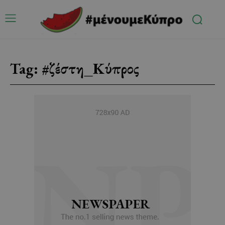
Tag:
#ζέστη_Κύπρος