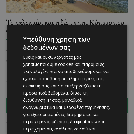
Το καλοκαίρι και η ζέστη της Κύπρου που
δεν λένε… να αποχωρήσουν!
Υπεύθυνη χρήση των
Χριστίνα Γεωργίου
-
November 4, 2025
ΤΙ ΔΕΝ Μ ΑΡΈΣΕΙ
δεδομένων σας
Αν και το ημερολόγιο δείχνει Νοέμβρη… αν και αρκετές περιοχές
του νησιού μας ξεκίνησαν ήδη να στολίζουν για τα Χριστούγεννα,
Εμείς και οι συνεργάτες μας
εντούτοις ο καιρός στην...
χρησιμοποιούμε cookies και παρόμοιες
τεχνολογίες για να αποθηκεύουμε και να
έχουμε πρόσβαση σε πληροφορίες στη
συσκευή σας και να επεξεργαζόμαστε
προσωπικά δεδομένα, όπως τη
διεύθυνση IP σας, μοναδικά
I WANT IN
αναγνωριστικά και δεδομένα περιήγησης,
για εξατομικευμένες διαφημίσεις και
I've read and accept the
Privacy Policy
.
περιεχόμενο, μέτρηση διαφημίσεων και
περιεχομένου, ανάλυση κοινού και