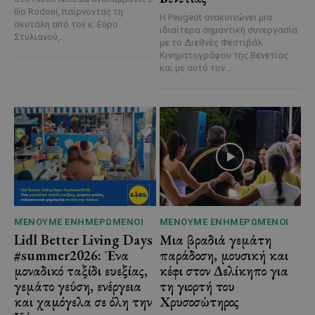
Ilio Rodoni, παίρνοντας τη
Η Peugeot ανακοινώνει μια
σκυτάλη από τον κ. Εύρο
ιδιαίτερα σημαντική συνεργασία
Στυλιανού,...
με το Διεθνές Φεστιβάλ
Κινηματογράφου της Βενετίας
και με αυτό τον...
ΜΈΝΟΥΜΕ ΕΝΗΜΕΡΩΜΈΝΟΙ
ΜΈΝΟΥΜΕ ΕΝΗΜΕΡΩΜΈΝΟΙ
Lidl Better Living Days
Μια βραδιά γεμάτη
#summer2026: Ένα
παράδοση, μουσική και
μοναδικό ταξίδι ευεξίας,
κέφι στον Δελίκηπο για
γεμάτο γεύση, ενέργεια
τη γιορτή του
και χαμόγελα σε όλη την
Χρυσοσώτηρος