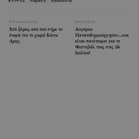
ΚΥΠΡΟΣ
Λεμεσό
Λευκωσία
Previous article
Next article
Εσύ ξέρεις από πού πήρε το
Αυγόρου:
όνομά του το χωριό Κάτω
Πατατοδημιούργησαν…και
Δρυς;
είναι πανέτοιμοι για το
Φεστιβάλ τους στις 26
Ιουλίου!