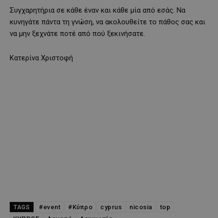
Συγχαρητήρια σε κάθε έναν και κάθε μία από εσάς. Να
κυνηγάτε πάντα τη γνώση, να ακολουθείτε το πάθος σας και
να μην ξεχνάτε ποτέ από πού ξεκινήσατε.
Κατερίνα Χριστοφή
#event
#Κύπρο
cyprus
nicosia
top
TAGS