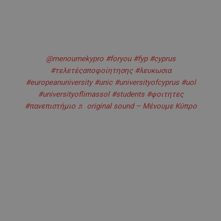
@menoumekypro
#foryou
#fyp
#cyprus
#τελετέςαποφοίητησης
#λευκωσια
#europeanuniversity
#unic
#universityofcyprus
#uol
#universityoflimassol
#students
#φοιτητες
#πανεπιστήμιο
♬ original sound – Μένουμε Κύπρο