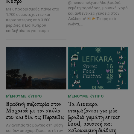
Κύπρο
@menoumekypro Μια βραδιά
γεμάτη παράδοση, μουσική, χορό
Με 6 προορισμούς, πάνω από
και αυθεντικές γεύσεις στον
1.700 συμμετέχοντες και
Δελίκηπο!
Το κρητικό
περισσότερες από 3.500
γλέντι,...
μερίδες, η Lidl Κύπρου
επιβεβαίωσε για ακόμα...
ΜΈΝΟΥΜΕ ΚΎΠΡΟ
ΜΈΝΟΥΜΕ ΚΎΠΡΟ
Βραδινή πεζοπορία στον
Τα Λεύκαρα
Μαχαιρά με τον σκύλο
ετοιμάζονται για μία
σου και θέα τις Περσείδες
βραδιά γεμάτη street
food, μουσική και
Αν αγαπάς τις βόλτες στη φύση
καλοκαιρινή διάθεση
και δεν αποχωρίζεσαι ποτέ τον