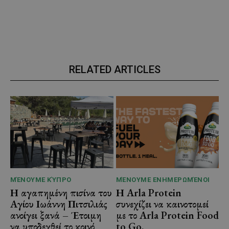
RELATED ARTICLES
ΜΈΝΟΥΜΕ ΚΎΠΡΟ
ΜΈΝΟΥΜΕ ΕΝΗΜΕΡΩΜΈΝΟΙ
Η αγαπημένη πισίνα του
Η Arla Protein
Αγίου Ιωάννη Πιτσιλιάς
συνεχίζει να καινοτομεί
ανοίγει ξανά – Έτοιμη
με το Arla Protein Food
να υποδεχθεί το κοινό
to Go.