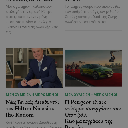
Μια αγαπημένη καλοκαιρινή
Το πλήρες γεύμα που ακολουθεί
επιλογή στην ορεινή Κύπρο
τον ρυθμό της σύγχρονης ζωής.
επιστρέφει ανανεωμένη. Η
Οι σύγχρονοι ρυθμοί της ζωής
υπαίθρια πισίνα στον Άγιο
αλλάζουν τον τρόπο που...
Ιωάννη Πιτσιλιάς ολοκλήρωσε
τις...
ΜΈΝΟΥΜΕ ΕΝΗΜΕΡΩΜΈΝΟΙ
ΜΈΝΟΥΜΕ ΕΝΗΜΕΡΩΜΈΝΟΙ
Νέος Γενικός Διευθυντής
Η Peugeot είναι ο
του Hilton Nicosia ο
επίσημος συνεργάτης του
Ilio Rodoni
Φεστιβάλ
Κινηματογράφου της
Καθήκοντα Γενικού Διευθυντή
Βενετίας
στο Hilton Nicosia αναλαμβάνει ο