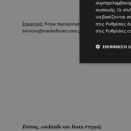
συμπεριλαμβανομ
συσκευής. Οι επ
να βασίζονται σε
στις
Ρυθμίσεις δ
Σημαντικό:
Λόγω περιορισμένων θέσεων, οι προκρατήσε
στις
Ρυθμίσεις c
services@mardisflorart.com
μέσω email.
ΕΜΦΆΝΙΣΗ 
Γεύσεις, cocktails και Insta στιγμές