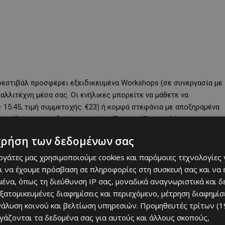
 φεστιβάλ προσφέρει εξειδικευμένα Workshops (σε συνεργασία με
αλλιτέχνη μέσα σας. Οι ενήλικες μπορείτε να μάθετε να
– 15:45, τιμή συμμετοχής: €23) ή κομψά στεφάνια με αποξηραμένα
ρούς φίλους το παιδικό εργαστήρι «Ζωγραφίζουμε γλάστρες και
 (15:30 – 16:15 & 16:45 – 17:30, τιμή: €8), προσφέροντας στα
χρήση των δεδομένων σας
εργάτες μας χρησιμοποιούμε cookies και παρόμοιες τεχνολογίες 
ι να έχουμε πρόσβαση σε πληροφορίες στη συσκευή σας και να
ένα, όπως τη διεύθυνση IP σας, μοναδικά αναγνωριστικά και 
εξατομικευμένες διαφημίσεις και περιεχόμενο, μέτρηση διαφημίσ
νάλυση κοινού και βελτίωση υπηρεσιών.
Προμηθευτές τρίτων (1
ργάζονται τα δεδομένα σας για αυτούς και άλλους σκοπούς,