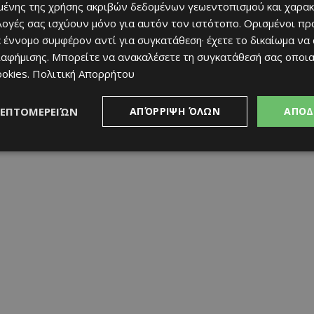
ένης της χρήσης ακριβών δεδομένων γεωεντοπισμού και χαρακ
ιλογές σας ισχύουν μόνο για αυτόν τον ιστότοπο. Ορισμένοι πρ
 έννομο συμφέρον αντί για συγκατάθεση· έχετε το δικαίωμα να
ιαφήμισης
. Μπορείτε να ανακαλέσετε τη συγκατάθεσή σας οποι
ις είναι απαραίτητες στο τηλέφωνο 99 521829 ή στο
ookies
.
Πολιτική Απορρήτου
ΛΕΠΤΟΜΕΡΕΙΏΝ
ΑΠΌΡΡΙΨΗ ΌΛΩΝ
ΑΠΟΔ