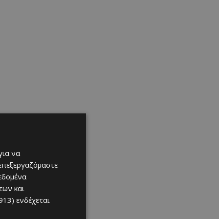
για να
 επεξεργαζόμαστε
δεδομένα
εων και
913)
ενδέχεται