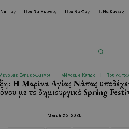
 Να Πας
Που Να Μείνεις
Που Να Φας
Τι Να Κάνεις
Μένουμε Ενημερωμένοι
Μένουμε Κύπρο
Που να πα
οιξη: Η Μαρίνα Αγίας Νάπας υποδέχε
όνου με το δημιουργικό Spring Festi
March 26, 2026