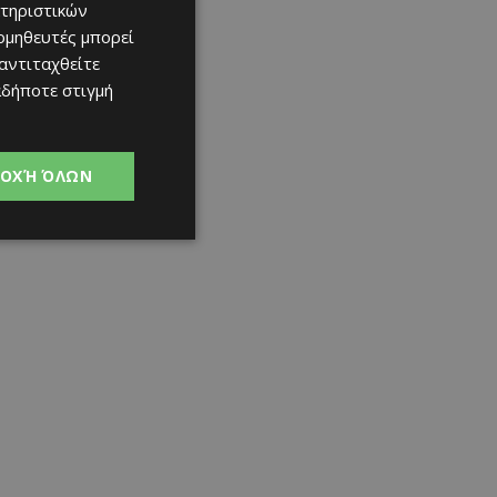
τηριστικών
ομηθευτές μπορεί
 αντιταχθείτε
αδήποτε στιγμή
ΟΧΉ ΌΛΩΝ