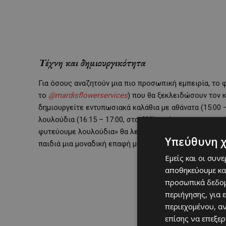
Τέχνη και δημιουργικότητα
Για όσους αναζητούν μια πιο προσωπική εμπειρία, το
το
@mardisflowerservices
) που θα ξεκλειδώσουν τον κ
δημιουργείτε εντυπωσιακά καλάθια με αθάνατα (15:00 
λουλούδια (16:15 – 17:00, στα €20), ενώ για τους μικ
φυτεύουμε λουλούδια» θα λειτουργήσει σε δύο sessions
Υπεύθυνη 
παιδιά μια μοναδική επαφή με τη φύση και την τέχνη.
Εμείς και οι συν
αποθηκεύουμε κα
προσωπικά δεδομ
περιήγησης, για 
περιεχομένου, α
επίσης να επεξε