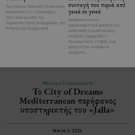
συνταγή που περνά από
Του Γιάννου Πανταζή* Είναι κοινή
γενιά σε γενιά
πεποίθηση ότι ο τουρισμός
αποτελεί μία από τις
Ανάμεσα στα πιο
σημαντικότερες βιομηχανίες της
χαρακτηριστικά φαγητά της
Κύπρου και διαχρονικά...
κυπριακής παραδοσιακής
κουζίνας ξεχωρίζει ο
Λευκαρίτικος τταβάς, ένα
φαγητό που συνδέεται
άρρηκτα...