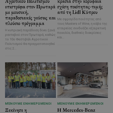
Αγροτικού Πολιτισμού
κρασιά στην κορυφαία
επιστρέφει στον Πρωταρά
σχέση ποιότητας-τιμής
με μουσική,
από τη Lidl Κύπρου
παραδοσιακές γεύσεις και
Με σφραγίδα ποιότητας από
πλούσιο πρόγραμμα
τους Masters of Wine, η κάβα της
εταιρείας συνδυάζει εξαιρετική
Η κυπριακή παράδοση δίνει ξανά
ποικιλία, διεθνείς διακρίσεις
ραντεβού στον Πρωταρά, καθώς
και...
το 10ο Φεστιβάλ Αγροτικού
Πολιτισμού θα πραγματοποιηθεί
στις 2...
ΜΈΝΟΥΜΕ ΕΝΗΜΕΡΩΜΈΝΟΙ
ΜΈΝΟΥΜΕ ΕΝΗΜΕΡΩΜΈΝΟΙ
Ξεκίνησε η
Η Mercedes-Benz