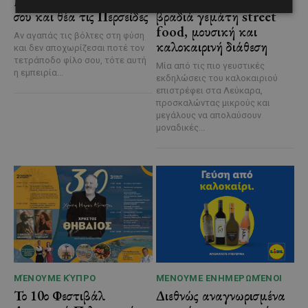
Μαχαιρά με τον σκύλο
ετοιμάζονται για μία
σου και θέα τις Περσείδες
βραδιά γεμάτη street
food, μουσική και
Αν αγαπάς τις βόλτες στη φύση
καλοκαιρινή διάθεση
και δεν αποχωρίζεσαι ποτέ τον
τετράποδο φίλο σου, τότε αυτή
Μία από τις πιο γευστικές
η εμπειρία...
εκδηλώσεις του καλοκαιριού
επιστρέφει στα Λεύκαρα,
προσκαλώντας μικρούς και
μεγάλους να απολαύσουν
μοναδικές...
ΜΈΝΟΥΜΕ ΚΎΠΡΟ
ΜΈΝΟΥΜΕ ΕΝΗΜΕΡΩΜΈΝΟΙ
Το 10ο Φεστιβάλ
Διεθνώς αναγνωρισμένα