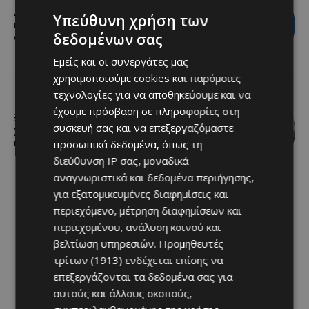
Διεθνώς αναγνωρισμένα κρασιά στην
Υπεύθυνη χρήση των
κορυφαία σχέση ποιότητας-τιμής
δεδομένων σας
από τη Lidl Κύπρου
Εμείς και οι συνεργάτες μας
χρησιμοποιούμε cookies και παρόμοιες
τεχνολογίες για να αποθηκεύουμε και να
έχουμε πρόσβαση σε πληροφορίες στη
Ξεκίνησε η αντικατάσταση 100
συσκευή σας και να επεξεργαζόμαστε
χιλιομέτρων δικτύου ύδρευσης στο
κέντρο της Λεμεσού
προσωπικά δεδομένα, όπως τη
διεύθυνση IP σας, μοναδικά
αναγνωριστικά και δεδομένα περιήγησης,
για εξατομικευμένες διαφημίσεις και
περιεχόμενο, μέτρηση διαφημίσεων και
περιεχομένου, ανάλυση κοινού και
βελτίωση υπηρεσιών.
Προμηθευτές
τρίτων (1913)
ενδέχεται επίσης να
επεξεργάζονται τα δεδομένα σας για
αυτούς και άλλους σκοπούς,