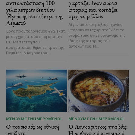
αντικατάσταση 100
γιορτάζει έναν αιώνα
χιλιομέτρων δικτύου
ιστορίας και κοιτάζει
ύδρευσης στο κέντρο της
προς το μέλλον
Λεμεσού
Λίγες αυτοκινητοβιομηχανίες
μπορούν να ισχυριστούν ότι το
Έργο προϋπολογισμού €9,2 εκατ.
όνομά τους έγινε συνώνυμο της
με συγχρηματοδότηση από την
ίδιας της ιστορίας του
Ε.Ε. Με τελετή που
αυτοκινήτου. Η...
πραγματοποιήθηκε το πρωί της
Πέμπτης, 6 Αυγούστου...
ΜΈΝΟΥΜΕ ΕΝΗΜΕΡΩΜΈΝΟΙ
ΜΈΝΟΥΜΕ ΕΝΗΜΕΡΩΜΈΝΟΙ
Ο τουρισμός ως εθνική
Ο Λευκαρίτικος τταβάς:
υπόθεση
Η αυθεντική κυπριακή