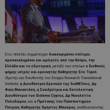
Στις τελετές συμμετείχαν
διακεκριμένοι επίτιμοι
προσκεκλημένοι και ομιλητές από την Κύπρο, την
Ελλάδα και το εξωτερικό
, μεταξύ των οποίων
ο διεθνούς
φήμης ιατρός και ερευνητής Καθηγητής Eric Topol
,
ιδρυτής και διευθυντής του Scripps Research Translational
Institute,
η Διευθύντρια Ερευνών της διαΝΕΟσις, Δρ
Φαίη Μακαντάση
,
η Συνιδρύτρια και Εκτελεστική
Διευθύντρια του Sistema Cyprus, Δρ Νικολέττα
Πολυδώρου
, και
ο Πρύτανης του Πανεπιστημίου
Πατρών, Καθηγητής Χρήστος Μπούρας
, αναδεικνύοντας