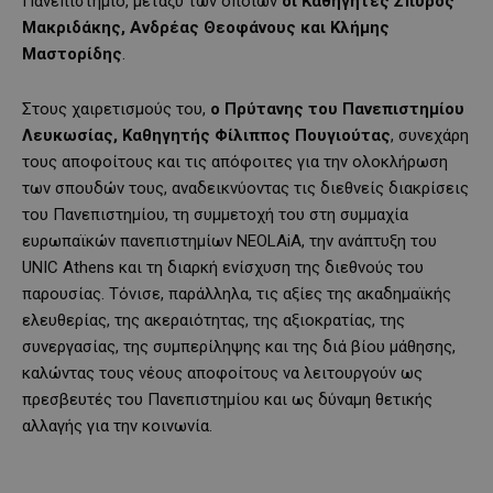
Πανεπιστήμιο, μεταξύ των οποίων
οι Καθηγητές Σπύρος
Μακριδάκης, Ανδρέας Θεοφάνους και Κλήμης
Μαστορίδης
.
Στους χαιρετισμούς του,
ο Πρύτανης του Πανεπιστημίου
Λευκωσίας, Καθηγητής Φίλιππος Πουγιούτας
, συνεχάρη
τους αποφοίτους και τις απόφοιτες για την ολοκλήρωση
των σπουδών τους, αναδεικνύοντας τις διεθνείς διακρίσεις
του Πανεπιστημίου, τη συμμετοχή του στη συμμαχία
ευρωπαϊκών πανεπιστημίων NEOLAiA, την ανάπτυξη του
UNIC Athens και τη διαρκή ενίσχυση της διεθνούς του
παρουσίας. Τόνισε, παράλληλα, τις αξίες της ακαδημαϊκής
ελευθερίας, της ακεραιότητας, της αξιοκρατίας, της
συνεργασίας, της συμπερίληψης και της διά βίου μάθησης,
καλώντας τους νέους αποφοίτους να λειτουργούν ως
πρεσβευτές του Πανεπιστημίου και ως δύναμη θετικής
αλλαγής για την κοινωνία.