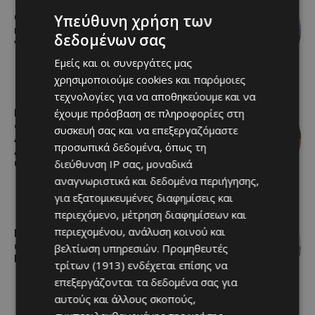
Υπεύθυνη χρήση των
Ο Λευκαρίτικος τταβάς: Η αυθεντική
κυπριακή συνταγή που περνά από
δεδομένων σας
γενιά σε γενιά
Εμείς και οι συνεργάτες μας
χρησιμοποιούμε cookies και παρόμοιες
τεχνολογίες για να αποθηκεύουμε και να
έχουμε πρόσβαση σε πληροφορίες στη
Εμβληματική Τουριστική Έκταση
στην Παραλιακή Ζώνη Αλαμινού με
συσκευή σας και να επεξεργαζόμαστε
Αδειοδοτημένη Ξενοδοχειακή
προσωπικά δεδομένα, όπως τη
Ανάπτυξη και Πανοραμική Θέα της
διεύθυνση IP σας, μοναδικά
Θάλασσας
αναγνωριστικά και δεδομένα περιήγησης,
για εξατομικευμένες διαφημίσεις και
περιεχόμενο, μέτρηση διαφημίσεων και
περιεχομένου, ανάλυση κοινού και
Επένδυση €31 εκατ. για
εκσυγχρονισμό των Υπηρεσιών
βελτίωση υπηρεσιών.
Προμηθευτές
Κοινωνικής Ευημερίας
τρίτων (1913)
ενδέχεται επίσης να
επεξεργάζονται τα δεδομένα σας για
αυτούς και άλλους σκοπούς,