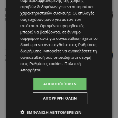
συμπεριλαμβανομένης της χρήσης
ακριβών δεδομένων γεωεντοπισμού και
Νέα διεθνής διάκριση και παγκόσμιο
χαρακτηριστικών συσκευής. Οι επιλογές
ρεκόρ για το Nissan Qashqai e-
σας ισχύουν μόνο για αυτόν τον
POWER
ιστότοπο. Ορισμένοι προμηθευτές
μπορεί να βασίζονται σε έννομο
συμφέρον αντί για συγκατάθεση· έχετε το
δικαίωμα να αντιταχθείτε στις
Ρυθμίσεις
Υποβολή προτάσεων για το
διαφήμισης
. Μπορείτε να ανακαλέσετε τη
AglanJazz 2026 – Τελευταία ημέρα
συγκατάθεσή σας οποιαδήποτε στιγμή
αιτήσεων η 7η Αυγούστου
στις
Ρυθμίσεις cookies
.
Πολιτική
Απορρήτου
ΑΠΟΔΟΧΉ ΌΛΩΝ
ΑΠΌΡΡΙΨΗ ΌΛΩΝ
ΕΜΦΆΝΙΣΗ ΛΕΠΤΟΜΕΡΕΙΏΝ