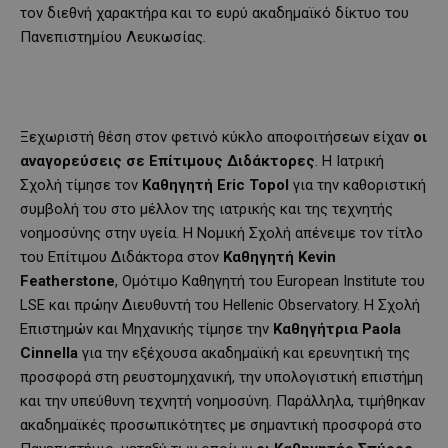
τον διεθνή χαρακτήρα και το ευρύ ακαδημαϊκό δίκτυο του
Πανεπιστημίου Λευκωσίας.
Ξεχωριστή θέση στον φετινό κύκλο αποφοιτήσεων είχαν
οι
αναγορεύσεις σε Επίτιμους Διδάκτορες
. Η Ιατρική
Σχολή τίμησε τον
Καθηγητή Eric Topol
για την καθοριστική
συμβολή του στο μέλλον της ιατρικής και της τεχνητής
νοημοσύνης στην υγεία. Η Νομική Σχολή απένειμε τον τίτλο
του Επίτιμου Διδάκτορα στον
Καθηγητή Kevin
Featherstone
, Ομότιμο Καθηγητή του European Institute του
LSE και πρώην Διευθυντή του Hellenic Observatory. Η Σχολή
Επιστημών και Μηχανικής τίμησε την
Καθηγήτρια Paola
Cinnella
για την εξέχουσα ακαδημαϊκή και ερευνητική της
προσφορά στη ρευστομηχανική, την υπολογιστική επιστήμη
και την υπεύθυνη τεχνητή νοημοσύνη. Παράλληλα, τιμήθηκαν
ακαδημαϊκές προσωπικότητες με σημαντική προσφορά στο