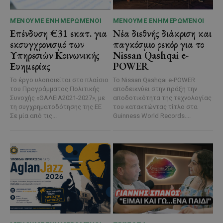
ΜΈΝΟΥΜΕ ΕΝΗΜΕΡΩΜΈΝΟΙ
ΜΈΝΟΥΜΕ ΕΝΗΜΕΡΩΜΈΝΟΙ
Επένδυση €31 εκατ. για
Νέα διεθνής διάκριση και
εκσυγχρονισμό των
παγκόσμιο ρεκόρ για το
Υπηρεσιών Κοινωνικής
Nissan Qashqai e-
Ευημερίας
POWER
Το έργο υλοποιείται στο πλαίσιο
Το Nissan Qashqai e-POWER
του Προγράμματος Πολιτικής
αποδεικνύει στην πράξη την
Συνοχής «ΘΑΛΕΙΑ2021-2027», με
αποδοτικότητα της τεχνολογίας
τη συγχρηματοδότησης της ΕΕ
του κατακτώντας τίτλο στα
Σε μία από τις...
Guinness World Records....