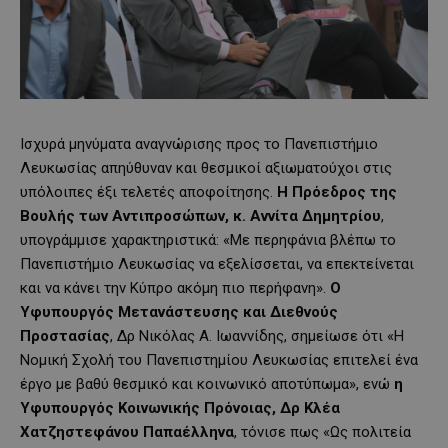
Ισχυρά μηνύματα αναγνώρισης προς το Πανεπιστήμιο
Λευκωσίας απηύθυναν και θεσμικοί αξιωματούχοι στις
υπόλοιπες έξι τελετές αποφοίτησης.
Η Πρόεδρος της
Βουλής των Αντιπροσώπων, κ. Αννίτα Δημητρίου
,
υπογράμμισε χαρακτηριστικά: «Με περηφάνια βλέπω το
Πανεπιστήμιο Λευκωσίας να εξελίσσεται, να επεκτείνεται
και να κάνει την Κύπρο ακόμη πιο περήφανη».
Ο
Υφυπουργός Μετανάστευσης και Διεθνούς
Προστασίας
, Δρ Νικόλας Α. Ιωαννίδης, σημείωσε ότι «Η
Νομική Σχολή του Πανεπιστημίου Λευκωσίας επιτελεί ένα
έργο με βαθύ θεσμικό και κοινωνικό αποτύπωμα», ενώ
η
Υφυπουργός Κοινωνικής Πρόνοιας, Δρ Κλέα
Χατζηστεφάνου Παπαέλληνα
, τόνισε πως «Ως πολιτεία