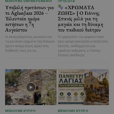
ΜΈΝΟΥΜΕ ΕΝΗΜΕΡΩΜΈΝΟΙ
ΠΡΌΣΩΠΑ
Υποβολή προτάσεων για
«ΧΡΩΜΑΤΑ
το AglanJazz 2026 –
ΖΩΗΣ» | Ο Γιάννης
Τελευταία ημέρα
Σπανός μιλά για τη
αιτήσεων η 7η
μαγεία και τη δύναμη
Αυγούστου
του παιδικού θεάτρου
Οι επαγγελματίες μουσικοί και
Το χαμόγελό του εμφανίστηκε
τα μουσικά σχήματα της Κύπρου
πριν ακόμη ξεκινήσει η συζήτηση.
έχουν ακόμη λίγες ώρες στη
Ζεστός, αυθόρμητος και
διάθεσή τους για να...
γεμάτος ενέργεια, ο Γιάννης
Σπανός απέδειξε...
ΜΈΝΟΥΜΕ ΚΎΠΡΟ
ΜΈΝΟΥΜΕ ΚΎΠΡΟ