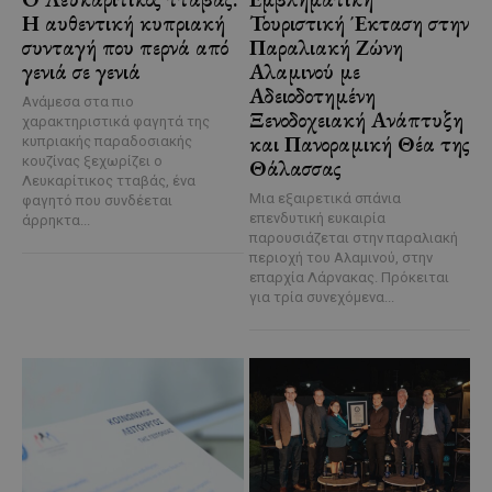
Η αυθεντική κυπριακή
Τουριστική Έκταση στην
συνταγή που περνά από
Παραλιακή Ζώνη
γενιά σε γενιά
Αλαμινού με
Αδειοδοτημένη
Ανάμεσα στα πιο
Ξενοδοχειακή Ανάπτυξη
χαρακτηριστικά φαγητά της
και Πανοραμική Θέα της
κυπριακής παραδοσιακής
κουζίνας ξεχωρίζει ο
Θάλασσας
Λευκαρίτικος τταβάς, ένα
Μια εξαιρετικά σπάνια
φαγητό που συνδέεται
επενδυτική ευκαιρία
άρρηκτα...
παρουσιάζεται στην παραλιακή
περιοχή του Αλαμινού, στην
επαρχία Λάρνακας. Πρόκειται
για τρία συνεχόμενα...