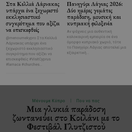
Στα Κελλιά Λάρνακας
Πανηγύρι Λάγιας 2026:
υπάρχει ένα ξεχωριστό
Δύο ημέρες γεμάτες
εκκλησιαστικό
παράδοση, μουσική και
συγκρότημα που αξίζει
κυπριακή φιλοξενία
να επισκεφθείς
Αν ψάχνεις μια αυθεντική
καλοκαιρινή εμπειρία σε ένα
@menoumekypro Στα Κελλιά
όμορφο κυπριακό χωριό, τότε
Λάρνακας υπάρχει ένα
το Πανηγύρι Λάγιας αποτελεί μια
ξεχωριστό εκκλησιαστικό
εξαιρετική...
συγκρότημα που αξίζει να
επισκεφθείς #VisitCyprus
#larnaca #churches...