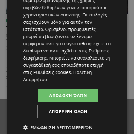
συμπεριλαμβανομένης της χρήσης
ακριβών δεδομένων γεωεντοπισμού και
χαρακτηριστικών συσκευής. Οι επιλογές
ΜΈΝΟΥΜΕ ΕΝΗΜΕΡΩΜΈΝΟΙ
ΜΈΝΟΥΜΕ ΕΝΗΜΕΡΩΜΈΝΟΙ
σας ισχύουν μόνο για αυτόν τον
Επένδυση €31 εκατ. για
Νέα διεθνής διάκριση και
ιστότοπο. Ορισμένοι προμηθευτές
εκσυγχρονισμό των
παγκόσμιο ρεκόρ για το
μπορεί να βασίζονται σε έννομο
Υπηρεσιών Κοινωνικής
Nissan Qashqai e-
συμφέρον αντί για συγκατάθεση· έχετε το
Ευημερίας
POWER
δικαίωμα να αντιταχθείτε στις
Ρυθμίσεις
Το έργο υλοποιείται στο πλαίσιο
Το Nissan Qashqai e-POWER
διαφήμισης
. Μπορείτε να ανακαλέσετε τη
του Προγράμματος Πολιτικής
αποδεικνύει στην πράξη την
συγκατάθεσή σας οποιαδήποτε στιγμή
Συνοχής «ΘΑΛΕΙΑ2021-2027», με
αποδοτικότητα της τεχνολογίας
στις
Ρυθμίσεις cookies
.
Πολιτική
τη συγχρηματοδότησης της ΕΕ
του κατακτώντας τίτλο στα
Σε μία από τις...
Guinness World Records....
Απορρήτου
ΑΠΟΔΟΧΉ ΌΛΩΝ
ΑΠΌΡΡΙΨΗ ΌΛΩΝ
ΕΜΦΆΝΙΣΗ ΛΕΠΤΟΜΕΡΕΙΏΝ