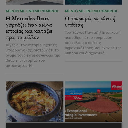
ΜΈΝΟΥΜΕ ΕΝΗΜΕΡΩΜΈΝΟΙ
ΜΈΝΟΥΜΕ ΕΝΗΜΕΡΩΜΈΝΟΙ
Η Mercedes-Benz
Ο τουρισμός ως εθνική
γιορτάζει έναν αιώνα
υπόθεση
ιστορίας και κοιτάζει
Του Γιάννου Πανταζή* Είναι κοινή
προς το μέλλον
πεποίθηση ότι ο τουρισμός
αποτελεί μία από τις
Λίγες αυτοκινητοβιομηχανίες
σημαντικότερες βιομηχανίες της
μπορούν να ισχυριστούν ότι το
Κύπρου και διαχρονικά...
όνομά τους έγινε συνώνυμο της
ίδιας της ιστορίας του
αυτοκινήτου. Η...