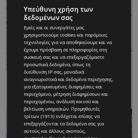
ΜΈΝΟΥΜΕ ΕΝΗΜΕΡΩΜΈΝΟΙ
ΜΈΝΟΥΜΕ ΕΝΗΜΕΡΩΜΈΝΟΙ
Ο Λευκαρίτικος τταβάς:
Εμβληματική
Υπεύθυνη χρήση των
Η αυθεντική κυπριακή
Τουριστική Έκταση στην
δεδομένων σας
συνταγή που περνά από
Παραλιακή Ζώνη
Εμείς και οι συνεργάτες μας
γενιά σε γενιά
Αλαμινού με
Αδειοδοτημένη
χρησιμοποιούμε cookies και παρόμοιες
Ανάμεσα στα πιο
Ξενοδοχειακή Ανάπτυξη
τεχνολογίες για να αποθηκεύουμε και να
χαρακτηριστικά φαγητά της
και Πανοραμική Θέα της
κυπριακής παραδοσιακής
έχουμε πρόσβαση σε πληροφορίες στη
κουζίνας ξεχωρίζει ο
Θάλασσας
συσκευή σας και να επεξεργαζόμαστε
Λευκαρίτικος τταβάς, ένα
προσωπικά δεδομένα, όπως τη
Μια εξαιρετικά σπάνια
φαγητό που συνδέεται
επενδυτική ευκαιρία
άρρηκτα...
διεύθυνση IP σας, μοναδικά
παρουσιάζεται στην παραλιακή
αναγνωριστικά και δεδομένα περιήγησης,
περιοχή του Αλαμινού, στην
για εξατομικευμένες διαφημίσεις και
επαρχία Λάρνακας. Πρόκειται
για τρία συνεχόμενα...
περιεχόμενο, μέτρηση διαφημίσεων και
περιεχομένου, ανάλυση κοινού και
βελτίωση υπηρεσιών.
Προμηθευτές
τρίτων (1913)
ενδέχεται επίσης να
επεξεργάζονται τα δεδομένα σας για
αυτούς και άλλους σκοπούς,