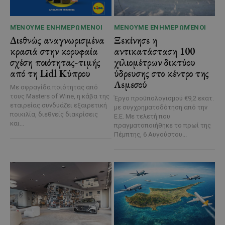
ΜΈΝΟΥΜΕ ΕΝΗΜΕΡΩΜΈΝΟΙ
ΜΈΝΟΥΜΕ ΕΝΗΜΕΡΩΜΈΝΟΙ
Διεθνώς αναγνωρισμένα
Ξεκίνησε η
κρασιά στην κορυφαία
αντικατάσταση 100
σχέση ποιότητας-τιμής
χιλιομέτρων δικτύου
από τη Lidl Κύπρου
ύδρευσης στο κέντρο της
Λεμεσού
Με σφραγίδα ποιότητας από
τους Masters of Wine, η κάβα της
Έργο προϋπολογισμού €9,2 εκατ.
εταιρείας συνδυάζει εξαιρετική
με συγχρηματοδότηση από την
ποικιλία, διεθνείς διακρίσεις
Ε.Ε. Με τελετή που
και...
πραγματοποιήθηκε το πρωί της
Πέμπτης, 6 Αυγούστου...