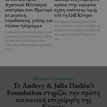
Αγροτικού Πολιτισμού
κρασιά στην κορυφαία
επιστρέφει στον Πρωταρά
σχέση ποιότητας-τιμής
με μουσική,
από τη Lidl Κύπρου
παραδοσιακές γεύσεις και
Με σφραγίδα ποιότητας από
πλούσιο πρόγραμμα
τους Masters of Wine, η κάβα της
εταιρείας συνδυάζει εξαιρετική
Η κυπριακή παράδοση δίνει ξανά
ποικιλία, διεθνείς διακρίσεις
ραντεβού στον Πρωταρά, καθώς
και...
το 10ο Φεστιβάλ Αγροτικού
Πολιτισμού θα πραγματοποιηθεί
στις 2...