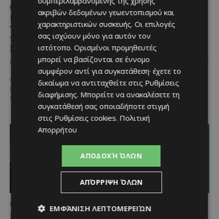
συμπεριλαμβανομένης της χρήσης
#summer2026: Ένα
παράδοση, μουσική και
ακριβών δεδομένων γεωεντοπισμού και
μοναδικό ταξίδι ευεξίας,
κέφι στον Δελίκηπο για
χαρακτηριστικών συσκευής. Οι επιλογές
γεμάτο γεύση, ενέργεια
τη γιορτή του
σας ισχύουν μόνο για αυτόν τον
και χαμόγελα σε όλη την
Χρυσοσώτηρος
Κύπρο
ιστότοπο. Ορισμένοι προμηθευτές
@menoumekypro Μια βραδιά
μπορεί να βασίζονται σε έννομο
γεμάτη παράδοση, μουσική, χορό
Με 6 προορισμούς, πάνω από
και αυθεντικές γεύσεις στον
συμφέρον αντί για συγκατάθεση· έχετε το
1.700 συμμετέχοντες και
Δελίκηπο!
Το κρητικό
περισσότερες από 3.500
δικαίωμα να αντιταχθείτε στις
Ρυθμίσεις
γλέντι,...
μερίδες, η Lidl Κύπρου
διαφήμισης
. Μπορείτε να ανακαλέσετε τη
επιβεβαίωσε για ακόμα...
συγκατάθεσή σας οποιαδήποτε στιγμή
στις
Ρυθμίσεις cookies
.
Πολιτική
Απορρήτου
ΑΠΟΔΟΧΉ ΌΛΩΝ
ΑΠΌΡΡΙΨΗ ΌΛΩΝ
ΜΈΝΟΥΜΕ ΚΎΠΡΟ
ΜΈΝΟΥΜΕ ΚΎΠΡΟ
ΕΜΦΆΝΙΣΗ ΛΕΠΤΟΜΕΡΕΙΏΝ
Βραδινή πεζοπορία στον
Τα Λεύκαρα