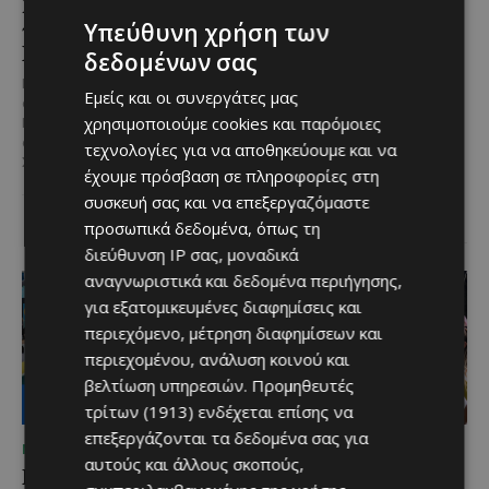
Νέος Γενικός Διευθυντής
Η Peugeot είναι ο
του Hilton Nicosia ο
επίσημος συνεργάτης του
Υπεύθυνη χρήση των
Ilio Rodoni
Φεστιβάλ
δεδομένων σας
Κινηματογράφου της
Καθήκοντα Γενικού Διευθυντή
Εμείς και οι συνεργάτες μας
Βενετίας
στο Hilton Nicosia αναλαμβάνει ο
χρησιμοποιούμε cookies και παρόμοιες
Ilio Rodoni, παίρνοντας τη
Η Peugeot ανακοινώνει μια
σκυτάλη από τον κ. Εύρο
τεχνολογίες για να αποθηκεύουμε και να
ιδιαίτερα σημαντική συνεργασία
Στυλιανού,...
με το Διεθνές Φεστιβάλ
έχουμε πρόσβαση σε πληροφορίες στη
Κινηματογράφου της Βενετίας
συσκευή σας και να επεξεργαζόμαστε
και με αυτό τον...
προσωπικά δεδομένα, όπως τη
διεύθυνση IP σας, μοναδικά
αναγνωριστικά και δεδομένα περιήγησης,
για εξατομικευμένες διαφημίσεις και
περιεχόμενο, μέτρηση διαφημίσεων και
περιεχομένου, ανάλυση κοινού και
βελτίωση υπηρεσιών.
Προμηθευτές
τρίτων (1913)
ενδέχεται επίσης να
επεξεργάζονται τα δεδομένα σας για
ΜΈΝΟΥΜΕ ΕΝΗΜΕΡΩΜΈΝΟΙ
ΜΈΝΟΥΜΕ ΕΝΗΜΕΡΩΜΈΝΟΙ
αυτούς και άλλους σκοπούς,
Lidl Better Living Days
Μια βραδιά γεμάτη