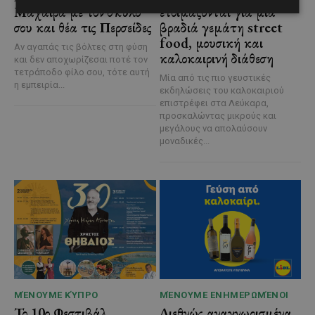
Μαχαιρά με τον σκύλο
ετοιμάζονται για μία
σου και θέα τις Περσείδες
βραδιά γεμάτη street
food, μουσική και
Αν αγαπάς τις βόλτες στη φύση
καλοκαιρινή διάθεση
και δεν αποχωρίζεσαι ποτέ τον
τετράποδο φίλο σου, τότε αυτή
Μία από τις πιο γευστικές
η εμπειρία...
εκδηλώσεις του καλοκαιριού
επιστρέφει στα Λεύκαρα,
προσκαλώντας μικρούς και
μεγάλους να απολαύσουν
μοναδικές...
ΜΈΝΟΥΜΕ ΚΎΠΡΟ
ΜΈΝΟΥΜΕ ΕΝΗΜΕΡΩΜΈΝΟΙ
Το 10ο Φεστιβάλ
Διεθνώς αναγνωρισμένα