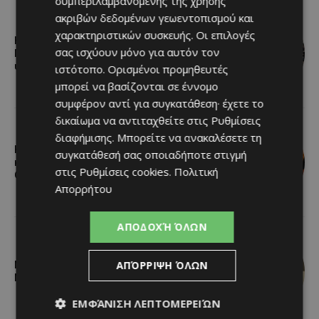
συμπεριλαμβανομένης της χρήσης
ακριβών δεδομένων γεωεντοπισμού και
χαρακτηριστικών συσκευής. Οι επιλογές
Η αγαπημένη πισίνα του Αγίου Ιωάννη
σας ισχύουν μόνο για αυτόν τον
Πιτσιλιάς ανοίγει ξανά – Έτοιμη να
υποδεχθεί το κοινό
ιστότοπο. Ορισμένοι προμηθευτές
μπορεί να βασίζονται σε έννομο
συμφέρον αντί για συγκατάθεση· έχετε το
δικαίωμα να αντιταχθείτε στις
Ρυθμίσεις
διαφήμισης
. Μπορείτε να ανακαλέσετε τη
Η Arla Protein συνεχίζει να
συγκατάθεσή σας οποιαδήποτε στιγμή
καινοτομεί με το Arla Protein Food to
στις
Ρυθμίσεις cookies
.
Πολιτική
Go.
Απορρήτου
ΑΠΟΔΟΧΉ ΌΛΩΝ
ΑΠΌΡΡΙΨΗ ΌΛΩΝ
Νέος Γενικός Διευθυντής του Hilton
Nicosia ο Ilio Rodoni
ΕΜΦΆΝΙΣΗ ΛΕΠΤΟΜΕΡΕΙΏΝ