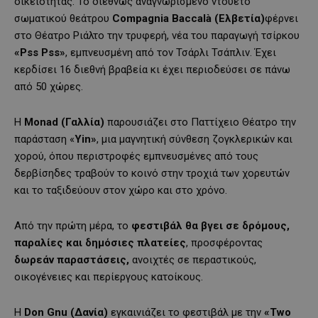
οικειότητας. To διεθνώς αναγνωρισμένο ντουέτο
σωματικού θεάτρου
Compagnia Baccalà (Ελβετία)
φέρνει
στο Θέατρο Ριάλτο την τρυφερή, νέα του παραγωγή τσίρκου
«Pss Pss»
, εμπνευσμένη από τον Τσάρλι Τσάπλιν. Έχει
κερδίσει 16 διεθνή βραβεία κι έχει περιοδεύσει σε πάνω
από 50 χώρες.
Η
Monad (Γαλλία)
παρουσιάζει στο Παττίχειο Θέατρο την
παράσταση «
Yin»
, μια μαγνητική σύνθεση ζογκλερικών και
χορού, όπου περιστροφές εμπνευσμένες από τους
δερβίσηδες τραβούν το κοινό στην τροχιά των χορευτών
και το ταξιδεύουν στον χώρο και στο χρόνο.
Από την πρώτη μέρα, το
φεστιβάλ θα βγει σε δρόμους,
παραλίες και δημόσιες πλατείες
, προσφέροντας
δωρεάν παραστάσεις,
ανοιχτές σε περαστικούς,
οικογένειες και περίεργους κατοίκους.
Η
Don Gnu (Δανία)
εγκαινιάζει το φεστιβάλ με την
«Two