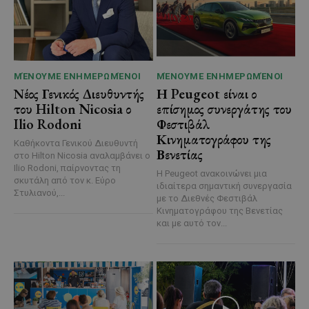
ΜΈΝΟΥΜΕ ΕΝΗΜΕΡΩΜΈΝΟΙ
ΜΈΝΟΥΜΕ ΕΝΗΜΕΡΩΜΈΝΟΙ
Νέος Γενικός Διευθυντής
Η Peugeot είναι ο
του Hilton Nicosia ο
επίσημος συνεργάτης του
Ilio Rodoni
Φεστιβάλ
Κινηματογράφου της
Καθήκοντα Γενικού Διευθυντή
Βενετίας
στο Hilton Nicosia αναλαμβάνει ο
Ilio Rodoni, παίρνοντας τη
Η Peugeot ανακοινώνει μια
σκυτάλη από τον κ. Εύρο
ιδιαίτερα σημαντική συνεργασία
Στυλιανού,...
με το Διεθνές Φεστιβάλ
Κινηματογράφου της Βενετίας
και με αυτό τον...