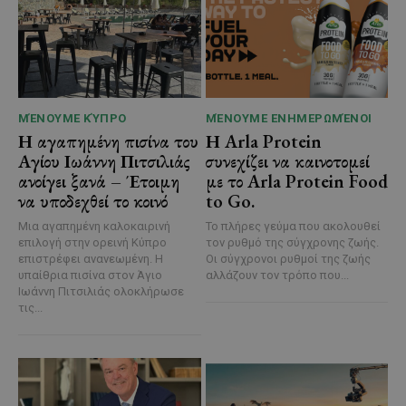
ΜΈΝΟΥΜΕ ΚΎΠΡΟ
ΜΈΝΟΥΜΕ ΕΝΗΜΕΡΩΜΈΝΟΙ
Η αγαπημένη πισίνα του
Η Arla Protein
Αγίου Ιωάννη Πιτσιλιάς
συνεχίζει να καινοτομεί
ανοίγει ξανά – Έτοιμη
με το Arla Protein Food
να υποδεχθεί το κοινό
to Go.
Μια αγαπημένη καλοκαιρινή
Το πλήρες γεύμα που ακολουθεί
επιλογή στην ορεινή Κύπρο
τον ρυθμό της σύγχρονης ζωής.
επιστρέφει ανανεωμένη. Η
Οι σύγχρονοι ρυθμοί της ζωής
υπαίθρια πισίνα στον Άγιο
αλλάζουν τον τρόπο που...
Ιωάννη Πιτσιλιάς ολοκλήρωσε
τις...