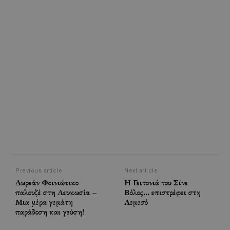
Previous article
Next article
Δωρεάν Φοινιώτικο
Η Γειτονιά του Σίνε
παλουζέ στη Λευκωσία –
Βόλος… επιστρέφει στη
Μια μέρα γεμάτη
Λεμεσό
παράδοση και γεύση!