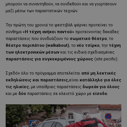
μπορούν να συναντηθούν, να συνδεθούν και να γιορτάσουν
μαζί μέσω των παραστατικών τεχνών.
Την πρώτη του χρονιά το φεστιβάλ φέρνει προτείνει το
σύνθημα
«Η τέχνη ανήκει παντού»
προτείνοντας δεκάδες
παραστάσεις που συνδυάζουν το
σωματικό θέατρο
, το
θέατρο περιπάτου (walkabout)
, το
νέο τσίρκο
, την
τέχνη
των ηλεκτρονικών μέσων
και τις ειδικά σχεδιασμένες
παραστάσεις για συγκεκριμένους χώρους
(site pecific).
Σχεδόν όλο το πρόγραμμα αποτελείται
από μη λεκτικές
εκδηλώσεις και παραστάσεις,
είναι
κατάλληλο για όλες
τις ηλικίες
, με υπαίθριες παραστάσεις
δωρεάν για όλους
και με
δύο
παραστάσεις σε κλειστό χώρο με
είσοδο
.