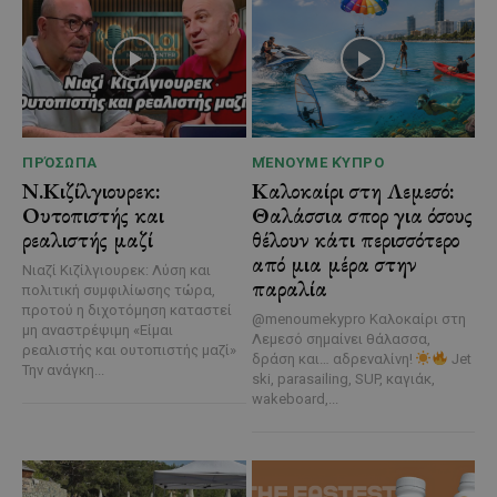
ΠΡΌΣΩΠΑ
ΜΈΝΟΥΜΕ ΚΎΠΡΟ
Ν.Κιζίλγιουρεκ:
Καλοκαίρι στη Λεμεσό:
Ουτοπιστής και
Θαλάσσια σπορ για όσους
ρεαλιστής μαζί
θέλουν κάτι περισσότερο
από μια μέρα στην
Νιαζί Κιζίλγιουρεκ: Λύση και
παραλία
πολιτική συμφιλίωσης τώρα,
προτού η διχοτόμηση καταστεί
@menoumekypro Καλοκαίρι στη
μη αναστρέψιμη «Είμαι
Λεμεσό σημαίνει θάλασσα,
ρεαλιστής και ουτοπιστής μαζί»
δράση και… αδρεναλίνη!
Jet
Την ανάγκη...
ski, parasailing, SUP, καγιάκ,
wakeboard,...