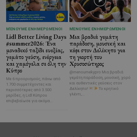
ΜΈΝΟΥΜΕ ΕΝΗΜΕΡΩΜΈΝΟΙ
ΜΈΝΟΥΜΕ ΕΝΗΜΕΡΩΜΈΝΟΙ
Lidl Better Living Days
Μια βραδιά γεμάτη
#summer2026: Ένα
παράδοση, μουσική και
μοναδικό ταξίδι ευεξίας,
κέφι στον Δελίκηπο για
γεμάτο γεύση, ενέργεια
τη γιορτή του
και χαμόγελα σε όλη την
Χρυσοσώτηρος
Κύπρο
@menoumekypro Μια βραδιά
γεμάτη παράδοση, μουσική, χορό
Με 6 προορισμούς, πάνω από
και αυθεντικές γεύσεις στον
1.700 συμμετέχοντες και
Δελίκηπο!
Το κρητικό
περισσότερες από 3.500
γλέντι,...
μερίδες, η Lidl Κύπρου
επιβεβαίωσε για ακόμα...