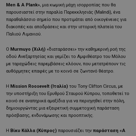
Men & A Plank»
, μια κωμική μάχη ισορροπίας που θα
παρουσιαστεί στην παραλία Παρεκκλησιάς (Malindi), ένα
παραθαλάσσιο σημείο που προτιμάται από οικογένειες για
διακοπές και αποδράσεις και στην ιστορική πλατεία του
Παλιού Λιμανιού.
Ο
Murmuyo (Χιλή)
«διαταράσσει» την καθημερινή ροή της
οδού Ανεξαρτησίας και γεμίζει το Αμφιθέατρο του Μόλου
με ταραχώδεις παρεμβάσεις κλόουν, που μετατρέπουν τις
αυθόρμητες επαφές με το κοινό σε ζωντανό θέατρο.
Η
Mission
Roosevelt
(Ιταλία)
του Tony Clifton Circus, με
την υποστήριξη του Ερυθρού Σταυρού Κύπρου, τοποθετεί το
κοινό σε αναπηρικά αμαξίδια για να περιηγηθεί στην πόλη,
δημιουργώντας μια εξαιρετική συμμετοχική παράσταση
πρόσβασης, ενδυνάμωσης και προοπτικής.
Η
Βίκυ Κάλλα
(Κύπρος)
παρουσιάζει την
παράσταση «A