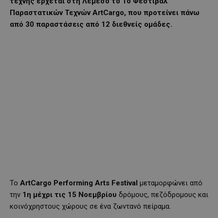
τέχνης έρχεται στη Λεμεσό το 1ο
Φεστιβάλ
Παραστατικών Τεχνών ArtCargo, που προτείνει πάνω
από 30 παραστάσεις από 12 διεθνείς ομάδες.
Το
ArtCargo
Performing
Arts
Festival
μεταμορφώνει από
την
1η
μέχρι τις 15 Νοεμβρίου
δρόμους, πεζόδρομους και
κοινόχρηστους χώρους σε ένα ζωντανό πείραμα.