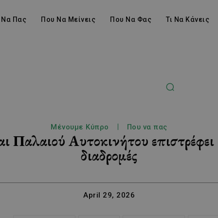
 Να Πας
Που Να Μείνεις
Που Να Φας
Τι Να Κάνεις
Μένουμε Κύπρο
Που να πας
αι Παλαιού Αυτοκινήτου επιστρέφει 
διαδρομές
April 29, 2026