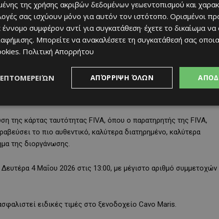
ένης της χρήσης ακριβών δεδομένων γεωεντοπισμού και χαρακ
ιλογές σας ισχύουν μόνο για αυτόν τον ιστότοπο. Ορισμένοι πρ
 έννομο συμφέρον αντί για συγκατάθεση· έχετε το δικαίωμα να
κινήσει στις 10:00 από το ίδιο ξενοδοχείο, με τον τερματισμό να
ιαφήμισης
. Μπορείτε να ανακαλέσετε τη συγκατάθεσή σας οποι
πό την απονομή των επάθλων στις 13:30 και γεύμα στις 14:00.
ookies
.
Πολιτική Απορρήτου
στεί στα €80 και περιλαμβάνει το γεύμα της απονομής, ενώ για
ΛΕΠΤΟΜΕΡΕΙΏΝ
ΑΠΌΡΡΙΨΗ ΌΛΩΝ
ΑΠΟΔ
€25. Για οχήματα που έχουν κατασκευαστεί πριν το 1945, η
υση της κάρτας ταυτότητας FIVA, όπου ο παρατηρητής της FIVA,
 βραβεύσει το πιο αυθεντικό, καλύτερα διατηρημένο, καλύτερα
μα της διοργάνωσης.
Δευτέρα 4 Μαΐου 2026 στις 13:00, με μέγιστο αριθμό συμμετοχών
σφαλιστεί ειδικές τιμές στο ξενοδοχείο Cavo Maris.