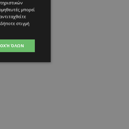
τηριστικών
ομηθευτές μπορεί
 αντιταχθείτε
αδήποτε στιγμή
ΟΧΉ ΌΛΩΝ