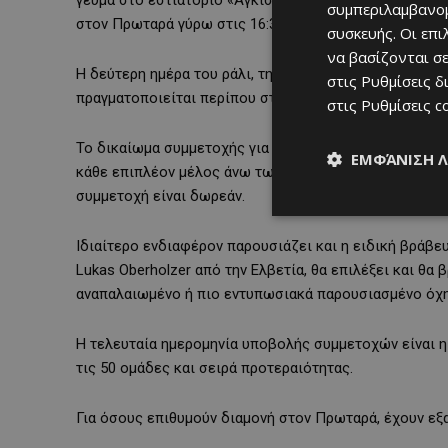
συμπεριλαμβανομ
στον Πρωταρά γύρω στις 16:30.
συσκευής. Οι επ
να βασίζονται σε
Η δεύτερη ημέρα του ράλι, την Κυριακή 10 Μαΐου, θα ξε
στις
Ρυθμίσεις δ
πραγματοποιείται περίπου στις 13:00, ακολουθούμενο α
στις
Ρυθμίσεις c
Το δικαίωμα συμμετοχής για διμελές πλήρωμα έχει ορι
ΕΜΦΆΝΙΣΗ 
κάθε επιπλέον μέλος άνω των 12 ετών το κόστος είναι 
συμμετοχή είναι δωρεάν.
Ιδιαίτερο ενδιαφέρον παρουσιάζει και η ειδική βράβε
Lukas Oberholzer από την Ελβετία, θα επιλέξει και θα
αναπαλαιωμένο ή πιο εντυπωσιακά παρουσιασμένο όχη
Η τελευταία ημερομηνία υποβολής συμμετοχών είναι η 
τις 50 ομάδες και σειρά προτεραιότητας.
Για όσους επιθυμούν διαμονή στον Πρωταρά, έχουν εξα