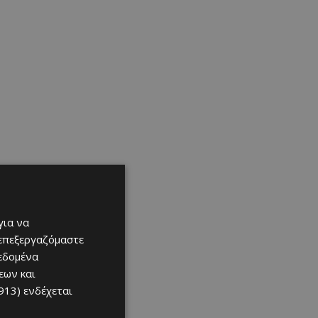
για να
 επεξεργαζόμαστε
δεδομένα
εων και
913)
ενδέχεται