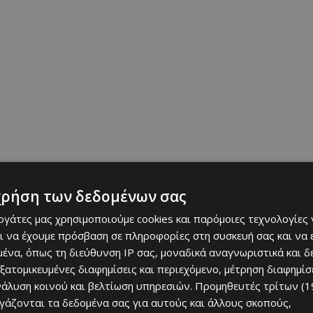
χρήση των δεδομένων σας
εργάτες μας χρησιμοποιούμε cookies και παρόμοιες τεχνολογίες 
ή 8 Μαΐου στις 18:00 στην Πλατεία Σπυριδάκη στη Λευκωσία, ενώ
ι να έχουμε πρόσβαση σε πληροφορίες στη συσκευή σας και να
 Μαΐου στις 09:30 από τον χώρο στάθμευσης Ιορδάνου (ΚΤΙΜΑΚΟ)
ένα, όπως τη διεύθυνση IP σας, μοναδικά αναγνωριστικά και 
εξατομικευμένες διαφημίσεις και περιεχόμενο, μέτρηση διαφημίσ
νάλυση κοινού και βελτίωση υπηρεσιών.
Προμηθευτές τρίτων (1
ες θα κάνουν στάση ανασυγκρότησης στη Μαρίνα Λάρνακας για
ργάζονται τα δεδομένα σας για αυτούς και άλλους σκοπούς,
ος της διαδρομής θα ολοκληρωθεί στο ξενοδοχείο Cavo Maris