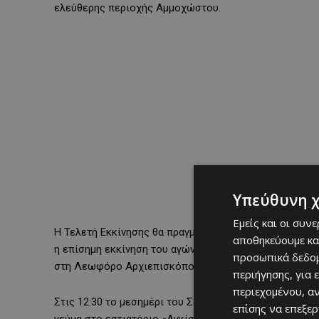
ελεύθερης περιοχής Αμμοχώστου.
Υπεύθυνη 
Εμείς και οι συν
Η Τελετή Εκκίνησης θα πραγματοποιηθεί την Παρασκευ
αποθηκεύουμε κα
η επίσημη εκκίνηση του αγώνα θα δοθεί το Σάββατο 9
προσωπικά δεδομ
στη Λεωφόρο Αρχιεπισκόπου Μακαρίου ΙΙΙ.
περιήγησης, για 
περιεχομένου, α
Στις 12:30 το μεσημέρι του Σαββάτου, οι συμμετέχοντ
επίσης να επεξε
γεύμα στο εστιατόριο «Αγκίστρι», ενώ το πρώτο σκέλ