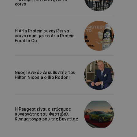
κοινό
Η Arla Protein συνεχίζει να
καινοτομεί με το Arla Protein
Food to Go.
Νέος Γενικός Διευθυντής του
Hilton Nicosia ο Ilio Rodoni
Η Peugeot είναι ο επίσημος
συνεργάτης του Φεστιβάλ
Κινηματογράφου της Βενετίας