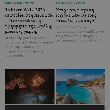
ΜΈΝΟΥΜΕ ΚΎΠΡΟ
ΜΈΝΟΥΜΕ ΚΎΠΡΟ
Το River Walk 2026
Στο χωριό, η αγάπη
επιστρέφει στη Λευκωσία
έρχεται μέσα σε τρεις
– Ανακοινώθηκε η
σακούλες… με αυγά!
ημερομηνία της μεγάλης
«Σε μια εποχή που οι
μουσικής γιορτής
περισσότεροι δεν γνωρίζουν καν
τον γείτονά τους, υπάρχουν
Οι φίλοι της μουσικής και των
ακόμη χωριά όπου η ανθρωπιά...
υπαίθριων εκδηλώσεων μπορούν
ήδη να σημειώσουν την
ημερομηνία στο ημερολόγιό
τους, καθώς...
ΜΈΝΟΥΜΕ ΕΝΗΜΕΡΩΜΈΝΟΙ
ΜΈΝΟΥΜΕ ΚΎΠΡΟ