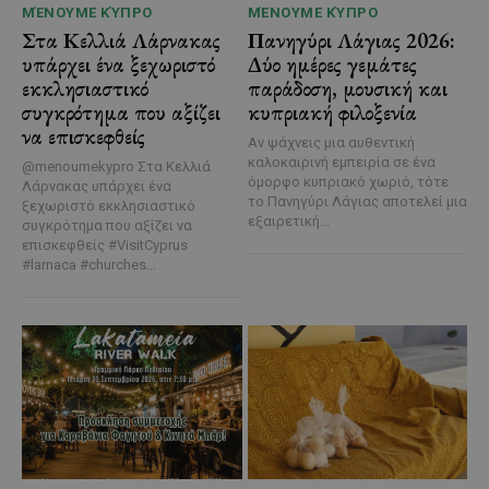
ΜΈΝΟΥΜΕ ΚΎΠΡΟ
ΜΈΝΟΥΜΕ ΚΎΠΡΟ
Στα Κελλιά Λάρνακας
Πανηγύρι Λάγιας 2026:
υπάρχει ένα ξεχωριστό
Δύο ημέρες γεμάτες
εκκλησιαστικό
παράδοση, μουσική και
συγκρότημα που αξίζει
κυπριακή φιλοξενία
να επισκεφθείς
Αν ψάχνεις μια αυθεντική
καλοκαιρινή εμπειρία σε ένα
@menoumekypro Στα Κελλιά
όμορφο κυπριακό χωριό, τότε
Λάρνακας υπάρχει ένα
το Πανηγύρι Λάγιας αποτελεί μια
ξεχωριστό εκκλησιαστικό
εξαιρετική...
συγκρότημα που αξίζει να
επισκεφθείς #VisitCyprus
#larnaca #churches...