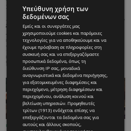
Συναγερμός στον Κόρνο
Road Trips στην Κύπρο
Υπεύθυνη χρήση των
μετά την πυρκαγιά –
#3: Η απόλυτη
δεδομένων σας
«Δεν θα υπήρχε δρόμος
μονοήμερη διαδρομή στην
διαφυγής», προειδοποιεί ο
Πάφο που πρέπει να
Εμείς και οι συνεργάτες μας
Αντιδήμαρχος
κάνεις
χρησιμοποιούμε cookies και παρόμοιες
τεχνολογίες για να αποθηκεύουμε και να
Για ακόμη μία φορά, μια
Η Πάφος είναι από τις επαρχίες
ανθρώπινη απερισκεψία έφερε
που μπορείς να επισκεφθείς
έχουμε πρόσβαση σε πληροφορίες στη
την Κύπρο ένα βήμα πριν από μια
ξανά και ξανά χωρίς να τη
συσκευή σας και να επεξεργαζόμαστε
μεγάλη οικολογική
βαρεθείς. Μέσα...
προσωπικά δεδομένα, όπως τη
καταστροφή....
διεύθυνση IP σας, μοναδικά
αναγνωριστικά και δεδομένα περιήγησης,
για εξατομικευμένες διαφημίσεις και
περιεχόμενο, μέτρηση διαφημίσεων και
περιεχομένου, ανάλυση κοινού και
βελτίωση υπηρεσιών.
Προμηθευτές
τρίτων (1913)
ενδέχεται επίσης να
επεξεργάζονται τα δεδομένα σας για
αυτούς και άλλους σκοπούς,
ΠΟΥ ΝΑ ΠΑΣ
ΠΟΥ ΝΑ ΠΑΣ