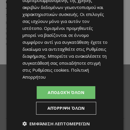
συμπεριλαμβανομένης της χρήσης
Ο Αύγουστος στην Πάφο
Τα παιδιά βλέπουν
ακριβών δεδομένων γεωεντοπισμού και
γεμίζει μουσική, σινεμά
ταινίες κάτω από τ’
και πολιτισμό
αστέρια στο Βοτανικό
χαρακτηριστικών συσκευής. Οι επιλογές
Πάρκο Φασούλας
σας ισχύουν μόνο για αυτόν τον
Η Πάφος υποδέχεται τον
ιστότοπο. Ορισμένοι προμηθευτές
Αύγουστο με ένα πλούσιο
Αν ψάχνεις μια ξεχωριστή
πρόγραμμα εκδηλώσεων που
καλοκαιρινή έξοδο για όλη την
μπορεί να βασίζονται σε έννομο
υπόσχεται να χαρίσει μοναδικές
οικογένεια, τότε το Βοτανικό
συμφέρον αντί για συγκατάθεση· έχετε το
καλοκαιρινές εμπειρίες σε...
Πάρκο Φασούλας στη Λεμεσό
δικαίωμα να αντιταχθείτε στις
Ρυθμίσεις
συνεχίζει...
διαφήμισης
. Μπορείτε να ανακαλέσετε τη
συγκατάθεσή σας οποιαδήποτε στιγμή
στις
Ρυθμίσεις cookies
.
Πολιτική
Απορρήτου
ΑΠΟΔΟΧΉ ΌΛΩΝ
ΑΠΌΡΡΙΨΗ ΌΛΩΝ
ΕΜΦΆΝΙΣΗ ΛΕΠΤΟΜΕΡΕΙΏΝ