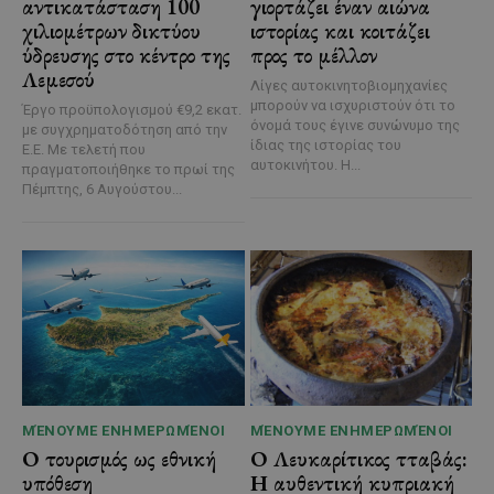
αντικατάσταση 100
γιορτάζει έναν αιώνα
χιλιομέτρων δικτύου
ιστορίας και κοιτάζει
ύδρευσης στο κέντρο της
προς το μέλλον
Λεμεσού
Λίγες αυτοκινητοβιομηχανίες
μπορούν να ισχυριστούν ότι το
Έργο προϋπολογισμού €9,2 εκατ.
όνομά τους έγινε συνώνυμο της
με συγχρηματοδότηση από την
ίδιας της ιστορίας του
Ε.Ε. Με τελετή που
αυτοκινήτου. Η...
πραγματοποιήθηκε το πρωί της
Πέμπτης, 6 Αυγούστου...
ΜΈΝΟΥΜΕ ΕΝΗΜΕΡΩΜΈΝΟΙ
ΜΈΝΟΥΜΕ ΕΝΗΜΕΡΩΜΈΝΟΙ
Ο τουρισμός ως εθνική
Ο Λευκαρίτικος τταβάς:
υπόθεση
Η αυθεντική κυπριακή