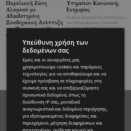
Παραλιακή Ζώνη
Υπηρεσιών Κοινωνικής
Αλαμινού με
Ευημερίας
Αδειοδοτημένη
Το έργο υλοποιείται στο πλαίσιο
Ξενοδοχειακή Ανάπτυξη
του Προγράμματος Πολιτικής
και Πανοραμική Θέα της
Συνοχής «ΘΑΛΕΙΑ2021-2027», με
τη συγχρηματοδότησης της ΕΕ
Θάλασσας
Σε μία από τις...
Υπεύθυνη χρήση των
Μια εξαιρετικά σπάνια
δεδομένων σας
επενδυτική ευκαιρία
παρουσιάζεται στην παραλιακή
Εμείς και οι συνεργάτες μας
περιοχή του Αλαμινού, στην
επαρχία Λάρνακας. Πρόκειται
χρησιμοποιούμε cookies και παρόμοιες
για τρία συνεχόμενα...
τεχνολογίες για να αποθηκεύουμε και να
έχουμε πρόσβαση σε πληροφορίες στη
συσκευή σας και να επεξεργαζόμαστε
προσωπικά δεδομένα, όπως τη
διεύθυνση IP σας, μοναδικά
αναγνωριστικά και δεδομένα περιήγησης,
για εξατομικευμένες διαφημίσεις και
περιεχόμενο, μέτρηση διαφημίσεων και
περιεχομένου, ανάλυση κοινού και