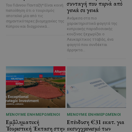
συνταγή που περνά από
Του Γιάννου Πανταζή* Είναι κοινή
γενιά σε γενιά
πεποίθηση ότι ο τουρισμός
αποτελεί μία από τις
Ανάμεσα στα πιο
σημαντικότερες βιομηχανίες της
χαρακτηριστικά φαγητά της
Κύπρου και διαχρονικά...
κυπριακής παραδοσιακής
κουζίνας ξεχωρίζει ο
Λευκαρίτικος τταβάς, ένα
φαγητό που συνδέεται
άρρηκτα...
ΜΈΝΟΥΜΕ ΕΝΗΜΕΡΩΜΈΝΟΙ
ΜΈΝΟΥΜΕ ΕΝΗΜΕΡΩΜΈΝΟΙ
Εμβληματική
Επένδυση €31 εκατ. για
Τουριστική Έκταση στην
εκσυγχρονισμό των