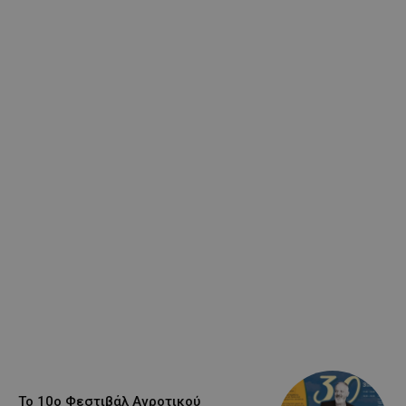
Το 10ο Φεστιβάλ Αγροτικού