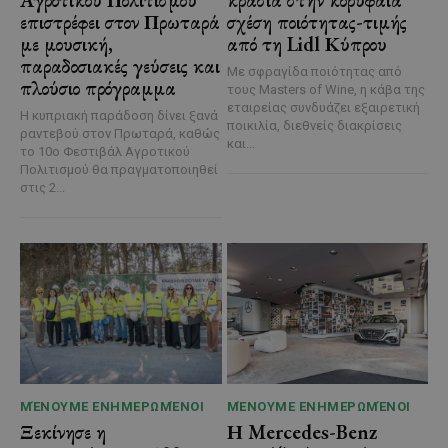
επιστρέφει στον Πρωταρά
σχέση ποιότητας-τιμής
με μουσική,
από τη Lidl Κύπρου
παραδοσιακές γεύσεις και
Με σφραγίδα ποιότητας από
πλούσιο πρόγραμμα
τους Masters of Wine, η κάβα της
εταιρείας συνδυάζει εξαιρετική
Η κυπριακή παράδοση δίνει ξανά
ποικιλία, διεθνείς διακρίσεις
ραντεβού στον Πρωταρά, καθώς
και...
το 10ο Φεστιβάλ Αγροτικού
Πολιτισμού θα πραγματοποιηθεί
στις 2...
ΜΈΝΟΥΜΕ ΕΝΗΜΕΡΩΜΈΝΟΙ
ΜΈΝΟΥΜΕ ΕΝΗΜΕΡΩΜΈΝΟΙ
Ξεκίνησε η
Η Mercedes-Benz