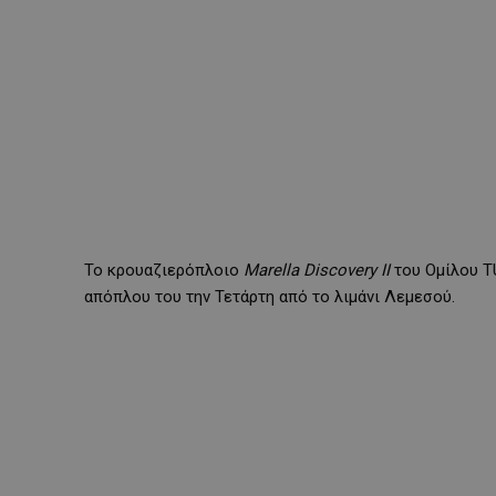
Το κρουαζιερόπλοιο
Marella Discovery
II
του Ομίλου TU
απόπλου του την Τετάρτη από το λιμάνι Λεμεσού.