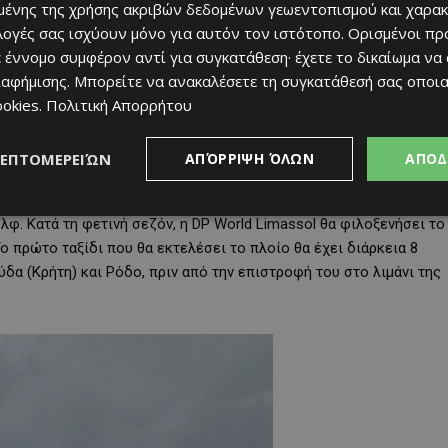
ν καλή αεροπορική συνδεσιμότητα και τις τουριστικές υποδομές
ένης της χρήσης ακριβών δεδομένων γεωεντοπισμού και χαρακ
επιβίβασης και αποβίβασης επιβατών.
ιλογές σας ισχύουν μόνο για αυτόν τον ιστότοπο. Ορισμένοι πρ
 έννομο συμφέρον αντί για συγκατάθεση· έχετε το δικαίωμα να
πτήσεων και κρουαζιέρων σε μια ξεχωριστή ταξιδιωτική εμπειρία,
ιαφήμισης
. Μπορείτε να ανακαλέσετε τη συγκατάθεσή σας οποι
ακας και της Πάφου και έπειτα να μεταβαίνουν στο τερματικό
ookies
.
Πολιτική Απορρήτου
ΛΕΠΤΟΜΕΡΕΙΏΝ
ΑΠΌΡΡΙΨΗ ΌΛΩΝ
ΑΠΟΔ
τρικής του ομίλου TUI Group με έδρα το Ηνωμένο Βασίλειο, το
στρώματα, 918 καμπίνες και σειρά από παροχές, όπως υπαίθριο
λφ. Κατά τη φετινή σεζόν, η DP World Limassol θα φιλοξενήσει το
ο πρώτο ταξίδι που θα εκτελέσει το πλοίο θα έχει διάρκεια 8
ύδα (Κρήτη) και Ρόδο, πριν από την επιστροφή του στο λιμάνι της