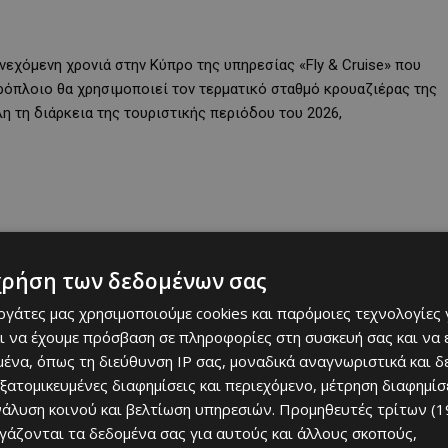
εχόμενη χρονιά στην Κύπρο της υπηρεσίας «Fly & Cruise» που
ρόπλοιο θα χρησιμοποιεί τον τερματικό σταθμό κρουαζιέρας της
η τη διάρκεια της τουριστικής περιόδου του 2026,
χρήση των δεδομένων σας
εργάτες μας χρησιμοποιούμε cookies και παρόμοιες τεχνολογίες 
ι να έχουμε πρόσβαση σε πληροφορίες στη συσκευή σας και να
ένα, όπως τη διεύθυνση IP σας, μοναδικά αναγνωριστικά και 
εξατομικευμένες διαφημίσεις και περιεχόμενο, μέτρηση διαφημίσ
νάλυση κοινού και βελτίωση υπηρεσιών.
Προμηθευτές τρίτων (1
imassol ως βάσης αποτελεί ψήφο εμπιστοσύνης τόσο στις
ργάζονται τα δεδομένα σας για αυτούς και άλλους σκοπούς,