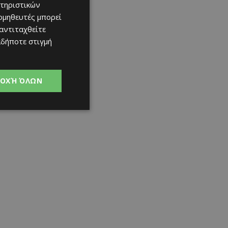
τηριστικών
ομηθευτές μπορεί
 αντιταχθείτε
αδήποτε στιγμή
ΟΧΉ ΌΛΩΝ