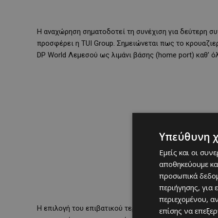
Η αναχώρηση σηματοδοτεί τη συνέχιση για δεύτερη συν
προσφέρει η TUI Group. Σημειώνεται πως το κρουαζιε
DP World Λεμεσού ως λιμάνι βάσης (home port) καθ’ όλ
Υπεύθυνη 
Εμείς και οι συν
αποθηκεύουμε κα
προσωπικά δεδομ
περιήγησης, για 
περιεχομένου, α
Η επιλογή του επιβατικού τερματικού της DP World L
επίσης να επεξε