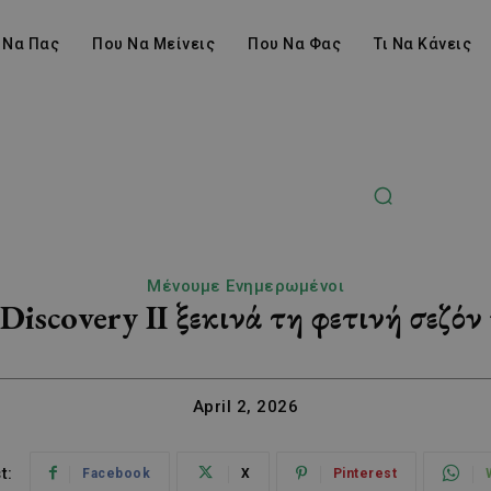
 Να Πας
Που Να Μείνεις
Που Να Φας
Τι Να Κάνεις
Μένουμε Ενημερωμένοι
Discovery II ξεκινά τη φετινή σεζόν
April 2, 2026
t:
Facebook
X
Pinterest