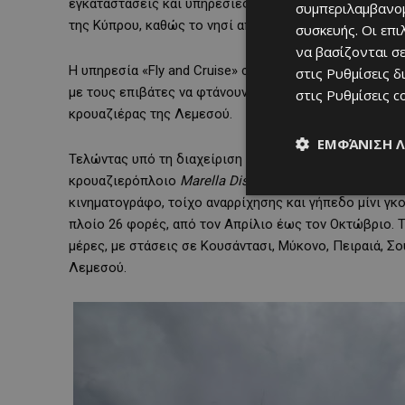
εγκαταστάσεις και υπηρεσίες του λιμένα, όσο και στη
συμπεριλαμβανομ
της Κύπρου, καθώς το νησί αποτελεί το κύριο σημείο 
συσκευής. Οι επ
να βασίζονται σε
Η υπηρεσία «Fly and Cruise» συνδυάζει τις κρατήσεις 
στις
Ρυθμίσεις δ
με τους επιβάτες να φτάνουν στα αεροδρόμια της Λάρν
στις
Ρυθμίσεις c
κρουαζιέρας της Λεμεσού.
ΕΜΦΆΝΙΣΗ 
Τελώντας υπό τη διαχείριση της Marella Cruises, θυγα
κρουαζιερόπλοιο
Marella
Discovery
II
διαθέτει 11 κατα
κινηματογράφο, τοίχο αναρρίχησης και γήπεδο μίνι γκο
πλοίο 26 φορές, από τον Απρίλιο έως τον Οκτώβριο. Τ
μέρες, με στάσεις σε Κουσάντασι, Μύκονο, Πειραιά, Σο
Λεμεσού.