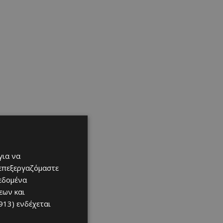
για να
 επεξεργαζόμαστε
δεδομένα
εων και
913)
ενδέχεται