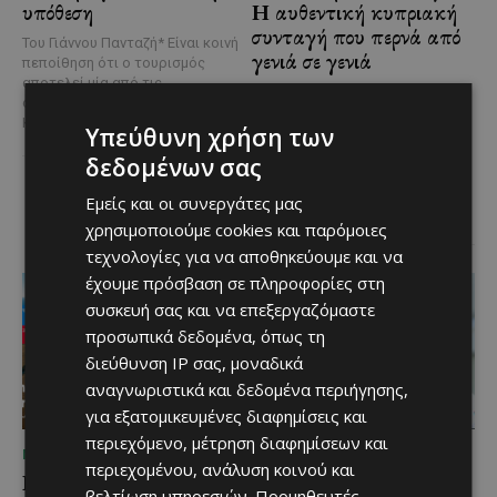
υπόθεση
Η αυθεντική κυπριακή
συνταγή που περνά από
Του Γιάννου Πανταζή* Είναι κοινή
γενιά σε γενιά
πεποίθηση ότι ο τουρισμός
αποτελεί μία από τις
Ανάμεσα στα πιο
σημαντικότερες βιομηχανίες της
χαρακτηριστικά φαγητά της
Κύπρου και διαχρονικά...
Υπεύθυνη χρήση των
κυπριακής παραδοσιακής
κουζίνας ξεχωρίζει ο
δεδομένων σας
Λευκαρίτικος τταβάς, ένα
φαγητό που συνδέεται
Εμείς και οι συνεργάτες μας
άρρηκτα...
χρησιμοποιούμε cookies και παρόμοιες
τεχνολογίες για να αποθηκεύουμε και να
έχουμε πρόσβαση σε πληροφορίες στη
συσκευή σας και να επεξεργαζόμαστε
προσωπικά δεδομένα, όπως τη
διεύθυνση IP σας, μοναδικά
αναγνωριστικά και δεδομένα περιήγησης,
για εξατομικευμένες διαφημίσεις και
περιεχόμενο, μέτρηση διαφημίσεων και
ΜΈΝΟΥΜΕ ΕΝΗΜΕΡΩΜΈΝΟΙ
ΜΈΝΟΥΜΕ ΕΝΗΜΕΡΩΜΈΝΟΙ
περιεχομένου, ανάλυση κοινού και
Εμβληματική
Επένδυση €31 εκατ. για
βελτίωση υπηρεσιών.
Προμηθευτές