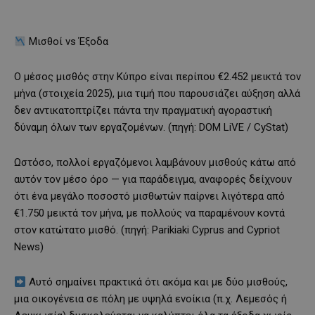
Μισθοί vs Έξοδα
Ο μέσος μισθός στην Κύπρο είναι περίπου €2.452 μεικτά τον
μήνα (στοιχεία 2025), μια τιμή που παρουσιάζει αύξηση αλλά
δεν αντικατοπτρίζει πάντα την πραγματική αγοραστική
δύναμη όλων των εργαζομένων. (πηγή: DOM LiVE / CyStat)
Ωστόσο, πολλοί εργαζόμενοι λαμβάνουν μισθούς κάτω από
αυτόν τον μέσο όρο — για παράδειγμα, αναφορές δείχνουν
ότι ένα μεγάλο ποσοστό μισθωτών παίρνει λιγότερα από
€1.750 μεικτά τον μήνα, με πολλούς να παραμένουν κοντά
στον κατώτατο μισθό. (πηγή: Parikiaki Cyprus and Cypriot
News)
Αυτό σημαίνει πρακτικά ότι ακόμα και με δύο μισθούς,
μια οικογένεια σε πόλη με υψηλά ενοίκια (π.χ. Λεμεσός ή