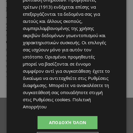
Τουριστική Έκταση στην
εκσυγχρονισμό των
τρίτων (1913)
ενδέχεται επίσης να
Παραλιακή Ζώνη
Υπηρεσιών Κοινωνικής
επεξεργάζονται τα δεδομένα σας για
Αλαμινού με
Ευημερίας
αυτούς και άλλους σκοπούς,
Αδειοδοτημένη
Το έργο υλοποιείται στο πλαίσιο
Ξενοδοχειακή Ανάπτυξη
συμπεριλαμβανομένης της χρήσης
του Προγράμματος Πολιτικής
και Πανοραμική Θέα της
ακριβών δεδομένων γεωεντοπισμού και
Συνοχής «ΘΑΛΕΙΑ2021-2027», με
τη συγχρηματοδότησης της ΕΕ
Θάλασσας
χαρακτηριστικών συσκευής. Οι επιλογές
Σε μία από τις...
σας ισχύουν μόνο για αυτόν τον
Μια εξαιρετικά σπάνια
επενδυτική ευκαιρία
ιστότοπο. Ορισμένοι προμηθευτές
παρουσιάζεται στην παραλιακή
μπορεί να βασίζονται σε έννομο
περιοχή του Αλαμινού, στην
συμφέρον αντί για συγκατάθεση· έχετε το
επαρχία Λάρνακας. Πρόκειται
για τρία συνεχόμενα...
δικαίωμα να αντιταχθείτε στις
Ρυθμίσεις
διαφήμισης
. Μπορείτε να ανακαλέσετε τη
συγκατάθεσή σας οποιαδήποτε στιγμή
στις
Ρυθμίσεις cookies
.
Πολιτική
Απορρήτου
ΑΠΟΔΟΧΉ ΌΛΩΝ