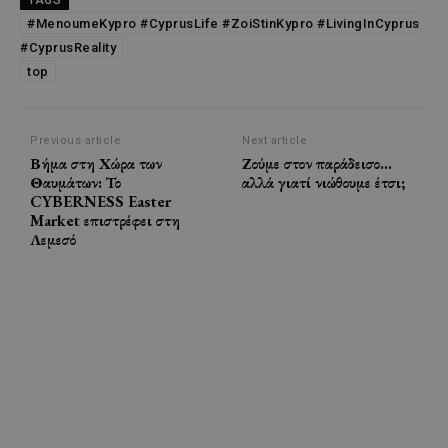
TAGS
#MenoumeKypro #CyprusLife #ZoiStinKypro #LivingInCyprus
#CyprusReality
top
Previous article
Next article
Βήμα στη Χώρα των
Ζούμε στον παράδεισο…
Θαυμάτων: Το
αλλά γιατί νιώθουμε έτσι;
CYBERNESS Easter
Market επιστρέφει στη
Λεμεσό