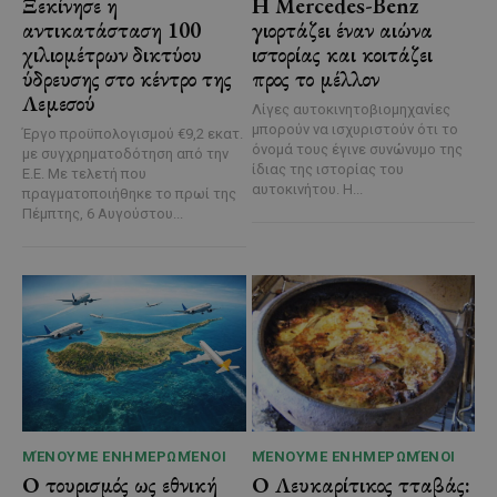
Ξεκίνησε η
Η Mercedes-Benz
αντικατάσταση 100
γιορτάζει έναν αιώνα
χιλιομέτρων δικτύου
ιστορίας και κοιτάζει
ύδρευσης στο κέντρο της
προς το μέλλον
Λεμεσού
Λίγες αυτοκινητοβιομηχανίες
μπορούν να ισχυριστούν ότι το
Έργο προϋπολογισμού €9,2 εκατ.
όνομά τους έγινε συνώνυμο της
με συγχρηματοδότηση από την
ίδιας της ιστορίας του
Ε.Ε. Με τελετή που
αυτοκινήτου. Η...
πραγματοποιήθηκε το πρωί της
Πέμπτης, 6 Αυγούστου...
ΜΈΝΟΥΜΕ ΕΝΗΜΕΡΩΜΈΝΟΙ
ΜΈΝΟΥΜΕ ΕΝΗΜΕΡΩΜΈΝΟΙ
Ο τουρισμός ως εθνική
Ο Λευκαρίτικος τταβάς: