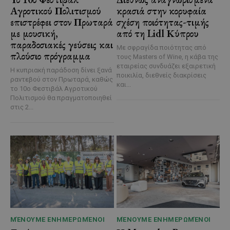
Αγροτικού Πολιτισμού
κρασιά στην κορυφαία
επιστρέφει στον Πρωταρά
σχέση ποιότητας-τιμής
με μουσική,
από τη Lidl Κύπρου
παραδοσιακές γεύσεις και
Με σφραγίδα ποιότητας από
πλούσιο πρόγραμμα
τους Masters of Wine, η κάβα της
εταιρείας συνδυάζει εξαιρετική
Η κυπριακή παράδοση δίνει ξανά
ποικιλία, διεθνείς διακρίσεις
ραντεβού στον Πρωταρά, καθώς
και...
το 10ο Φεστιβάλ Αγροτικού
Πολιτισμού θα πραγματοποιηθεί
στις 2...
ΜΈΝΟΥΜΕ ΕΝΗΜΕΡΩΜΈΝΟΙ
ΜΈΝΟΥΜΕ ΕΝΗΜΕΡΩΜΈΝΟΙ