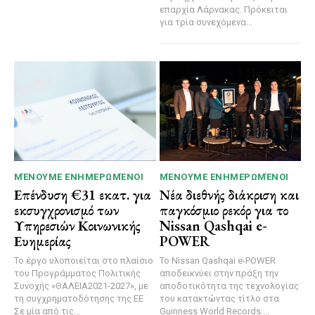
επαρχία Λάρνακας. Πρόκειται
για τρία συνεχόμενα...
ΜΈΝΟΥΜΕ ΕΝΗΜΕΡΩΜΈΝΟΙ
ΜΈΝΟΥΜΕ ΕΝΗΜΕΡΩΜΈΝΟΙ
Επένδυση €31 εκατ. για
Νέα διεθνής διάκριση και
εκσυγχρονισμό των
παγκόσμιο ρεκόρ για το
Υπηρεσιών Κοινωνικής
Nissan Qashqai e-
Ευημερίας
POWER
Το έργο υλοποιείται στο πλαίσιο
Το Nissan Qashqai e-POWER
του Προγράμματος Πολιτικής
αποδεικνύει στην πράξη την
Συνοχής «ΘΑΛΕΙΑ2021-2027», με
αποδοτικότητα της τεχνολογίας
τη συγχρηματοδότησης της ΕΕ
του κατακτώντας τίτλο στα
Σε μία από τις...
Guinness World Records....