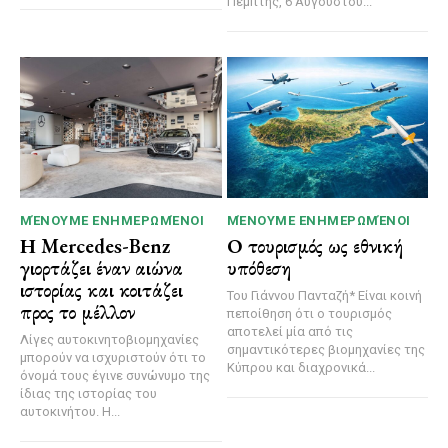
Πέμπτης, 6 Αυγούστου...
ΜΈΝΟΥΜΕ ΕΝΗΜΕΡΩΜΈΝΟΙ
ΜΈΝΟΥΜΕ ΕΝΗΜΕΡΩΜΈΝΟΙ
Η Mercedes-Benz
Ο τουρισμός ως εθνική
γιορτάζει έναν αιώνα
υπόθεση
ιστορίας και κοιτάζει
Του Γιάννου Πανταζή* Είναι κοινή
προς το μέλλον
πεποίθηση ότι ο τουρισμός
αποτελεί μία από τις
Λίγες αυτοκινητοβιομηχανίες
σημαντικότερες βιομηχανίες της
μπορούν να ισχυριστούν ότι το
Κύπρου και διαχρονικά...
όνομά τους έγινε συνώνυμο της
ίδιας της ιστορίας του
αυτοκινήτου. Η...