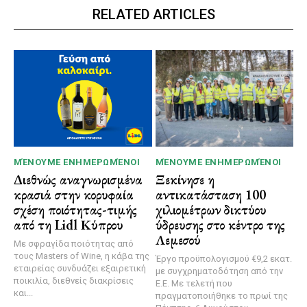
RELATED ARTICLES
ΜΈΝΟΥΜΕ ΕΝΗΜΕΡΩΜΈΝΟΙ
ΜΈΝΟΥΜΕ ΕΝΗΜΕΡΩΜΈΝΟΙ
Διεθνώς αναγνωρισμένα
Ξεκίνησε η
κρασιά στην κορυφαία
αντικατάσταση 100
σχέση ποιότητας-τιμής
χιλιομέτρων δικτύου
από τη Lidl Κύπρου
ύδρευσης στο κέντρο της
Λεμεσού
Με σφραγίδα ποιότητας από
τους Masters of Wine, η κάβα της
Έργο προϋπολογισμού €9,2 εκατ.
εταιρείας συνδυάζει εξαιρετική
με συγχρηματοδότηση από την
ποικιλία, διεθνείς διακρίσεις
Ε.Ε. Με τελετή που
και...
πραγματοποιήθηκε το πρωί της