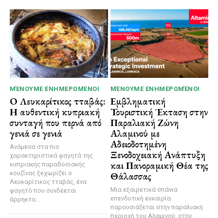
ΜΈΝΟΥΜΕ ΕΝΗΜΕΡΩΜΈΝΟΙ
ΜΈΝΟΥΜΕ ΕΝΗΜΕΡΩΜΈΝΟΙ
Ο Λευκαρίτικος τταβάς:
Εμβληματική
Η αυθεντική κυπριακή
Τουριστική Έκταση στην
συνταγή που περνά από
Παραλιακή Ζώνη
γενιά σε γενιά
Αλαμινού με
Αδειοδοτημένη
Ανάμεσα στα πιο
Ξενοδοχειακή Ανάπτυξη
χαρακτηριστικά φαγητά της
και Πανοραμική Θέα της
κυπριακής παραδοσιακής
κουζίνας ξεχωρίζει ο
Θάλασσας
Λευκαρίτικος τταβάς, ένα
Μια εξαιρετικά σπάνια
φαγητό που συνδέεται
επενδυτική ευκαιρία
άρρηκτα...
παρουσιάζεται στην παραλιακή
περιοχή του Αλαμινού, στην