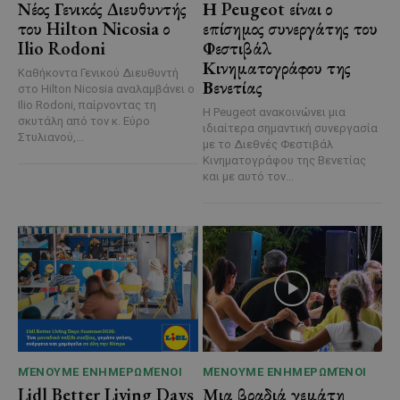
Νέος Γενικός Διευθυντής
Η Peugeot είναι ο
του Hilton Nicosia ο
επίσημος συνεργάτης του
Ilio Rodoni
Φεστιβάλ
Κινηματογράφου της
Καθήκοντα Γενικού Διευθυντή
Βενετίας
στο Hilton Nicosia αναλαμβάνει ο
Ilio Rodoni, παίρνοντας τη
Η Peugeot ανακοινώνει μια
σκυτάλη από τον κ. Εύρο
ιδιαίτερα σημαντική συνεργασία
Στυλιανού,...
με το Διεθνές Φεστιβάλ
Κινηματογράφου της Βενετίας
και με αυτό τον...
ΜΈΝΟΥΜΕ ΕΝΗΜΕΡΩΜΈΝΟΙ
ΜΈΝΟΥΜΕ ΕΝΗΜΕΡΩΜΈΝΟΙ
Lidl Better Living Days
Μια βραδιά γεμάτη