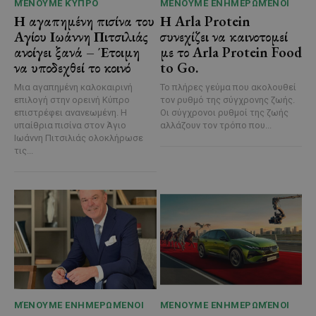
ΜΈΝΟΥΜΕ ΚΎΠΡΟ
ΜΈΝΟΥΜΕ ΕΝΗΜΕΡΩΜΈΝΟΙ
Η αγαπημένη πισίνα του
Η Arla Protein
Αγίου Ιωάννη Πιτσιλιάς
συνεχίζει να καινοτομεί
ανοίγει ξανά – Έτοιμη
με το Arla Protein Food
να υποδεχθεί το κοινό
to Go.
Μια αγαπημένη καλοκαιρινή
Το πλήρες γεύμα που ακολουθεί
επιλογή στην ορεινή Κύπρο
τον ρυθμό της σύγχρονης ζωής.
επιστρέφει ανανεωμένη. Η
Οι σύγχρονοι ρυθμοί της ζωής
υπαίθρια πισίνα στον Άγιο
αλλάζουν τον τρόπο που...
Ιωάννη Πιτσιλιάς ολοκλήρωσε
τις...
ΜΈΝΟΥΜΕ ΕΝΗΜΕΡΩΜΈΝΟΙ
ΜΈΝΟΥΜΕ ΕΝΗΜΕΡΩΜΈΝΟΙ