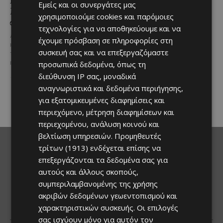
Εμείς και οι συνεργάτες μας
Μαχαιρά με τον σκύλο
ετοιμάζονται για μία
χρησιμοποιούμε cookies και παρόμοιες
σου και θέα τις Περσείδες
βραδιά γεμάτη street
τεχνολογίες για να αποθηκεύουμε και να
food, μουσική και
Αν αγαπάς τις βόλτες στη φύση
έχουμε πρόσβαση σε πληροφορίες στη
καλοκαιρινή διάθεση
και δεν αποχωρίζεσαι ποτέ τον
συσκευή σας και να επεξεργαζόμαστε
τετράποδο φίλο σου, τότε αυτή
Μία από τις πιο γευστικές
η εμπειρία...
προσωπικά δεδομένα, όπως τη
εκδηλώσεις του καλοκαιριού
διεύθυνση IP σας, μοναδικά
επιστρέφει στα Λεύκαρα,
προσκαλώντας μικρούς και
αναγνωριστικά και δεδομένα περιήγησης,
μεγάλους να απολαύσουν
για εξατομικευμένες διαφημίσεις και
μοναδικές...
περιεχόμενο, μέτρηση διαφημίσεων και
περιεχομένου, ανάλυση κοινού και
βελτίωση υπηρεσιών.
Προμηθευτές
τρίτων (1913)
ενδέχεται επίσης να
επεξεργάζονται τα δεδομένα σας για
αυτούς και άλλους σκοπούς,
συμπεριλαμβανομένης της χρήσης
ακριβών δεδομένων γεωεντοπισμού και
χαρακτηριστικών συσκευής. Οι επιλογές
σας ισχύουν μόνο για αυτόν τον