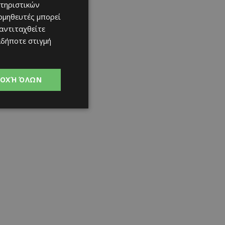
τηριστικών
ομηθευτές μπορεί
 αντιταχθείτε
αδήποτε στιγμή
ΟΧΉ ΌΛΩΝ