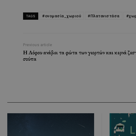
#ονομασία_χωριού
#Πλατανιστάσα
#χω
TAGS
Previous article
H Λόφου ανάβει τα φώτα των γιορτών και κερνά ζεσ
σούπα