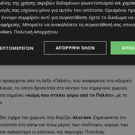
ένης της χρήσης ακριβών δεδομένων γεωεντοπισμού και χαρακ
ινότητα είναι εντυπωσιακές.
ιλογές σας ισχύουν μόνο για αυτόν τον ιστότοπο. Ορισμένοι πρ
 έννομο συμφέρον αντί για συγκατάθεση· έχετε το δικαίωμα να
ιαφήμισης
. Μπορείτε να ανακαλέσετε τη συγκατάθεσή σας οποι
ookies
.
Πολιτική Απορρήτου
 ως «Platanista» είτε ως «Piatanista», ενώ η προέλευση της
.
ΛΕΠΤΟΜΕΡΕΙΏΝ
ΑΠΌΡΡΙΨΗ ΌΛΩΝ
ΑΠΟΔ
ροερχόμενο από το δένδρο πλάτανο. Στην ουσία, Πλατανιστάσα
ύ προέρχεται από τη λέξη «Παλάτι», που αναφέρεται στο εξοχικό
νειας, το οποίο βρισκόταν στο κέντρο του σημερινού χωριού,
άσα σημαίνει
«κώμη που στέκει γύρω από το Παλάτι»
, με τη
α.
δές σχήμα του χωριού, που θυμίζει
πλατάνα
. Σημειώνεται ότι
ετούνταν στο κάτω και πίσω μέρος των «ποδίνων», κυρίως των
ν παλαιότερα οι κάτοικοι της περιοχής Πιτσιλιάς.