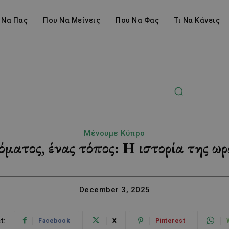
 Να Πας
Που Να Μείνεις
Που Να Φας
Τι Να Κάνεις
Μένουμε Κύπρο
νόματος, ένας τόπος: Η ιστορία της 
December 3, 2025
t:
Facebook
X
Pinterest