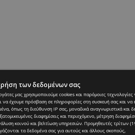
χρήση των δεδομένων σας
πέχει από τη Λευκωσία — αν πάει κανείς από τον δρόμο
εργάτες μας χρησιμοποιούμε cookies και παρόμοιες τεχνολογίες 
ού Παναγιάς — 58 χιλιόμετρα, και 40 χιλιόμετρα αν πάρει τον
ι να έχουμε πρόσβαση σε πληροφορίες στη συσκευή σας και να
 Παναγιάς.
ένα, όπως τη διεύθυνση IP σας, μοναδικά αναγνωριστικά και 
εξατομικευμένες διαφημίσεις και περιεχόμενο, μέτρηση διαφημίσ
τρων και είναι χτισμένη σε ορεινή περιοχή με έντονο ανάγλυφο,
νάλυση κοινού και βελτίωση υπηρεσιών.
Προμηθευτές τρίτων (1
πότομες κορυφές που ξεπερνούν τα 1000 μέτρα. Το τοπίο
ργάζονται τα δεδομένα σας για αυτούς και άλλους σκοπούς,
αμού Σερράχη
, παραπόταμου της Περιστερώνας γι’ αυτό και οι