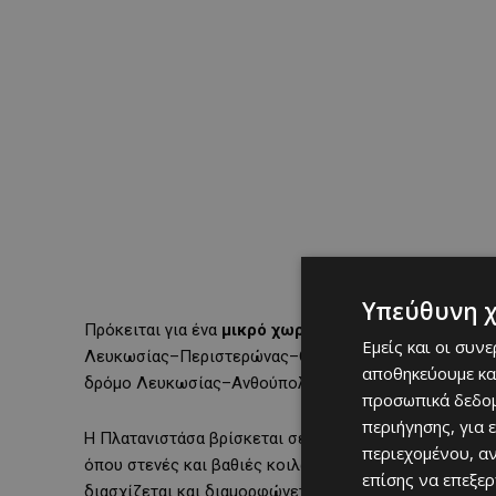
Υπεύθυνη 
Πρόκειται για ένα
μικρό χωριό της Πιτσιλιάς
, που α
Εμείς και οι συν
Λευκωσίας–Περιστερώνας–Ορούντας–Κάτω Μονής–Γεφυρι
αποθηκεύουμε κα
δρόμο Λευκωσίας–Ανθούπολης–Αγροκηπιάς–Γεφυριού
προσωπικά δεδομ
περιήγησης, για 
Η Πλατανιστάσα βρίσκεται σε υψόμετρο περίπου 940 μέ
περιεχομένου, α
όπου στενές και βαθιές κοιλάδες εναλλάσσονται με α
επίσης να επεξε
διασχίζεται και διαμορφώνεται από τα
νερά του ποτ