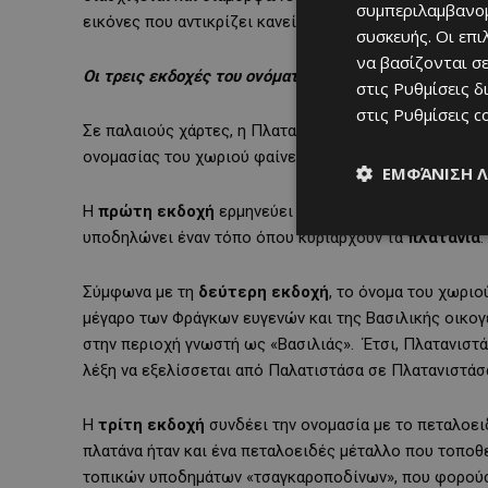
συμπεριλαμβανομ
εικόνες που αντικρίζει κανείς όταν επισκεφτεί την κο
συσκευής. Οι επ
να βασίζονται σε
Οι τρεις εκδοχές του ονόματος της Πλατανιστάσας
στις
Ρυθμίσεις δ
στις
Ρυθμίσεις c
Σε παλαιούς χάρτες, η Πλατανιστάσα καταγράφεται είτε
ονομασίας του χωριού φαίνεται να έχει τρεις εκδοχές
ΕΜΦΆΝΙΣΗ 
Η
πρώτη εκδοχή
ερμηνεύει το όνομα ως φυτώνυμο, π
υποδηλώνει έναν τόπο όπου κυριαρχούν τα
πλατάνια
.
Σύμφωνα με τη
δεύτερη εκδοχή
, το όνομα του χωριο
μέγαρο των Φράγκων ευγενών και της Βασιλικής οικογέ
στην περιοχή γνωστή ως «Βασιλιάς». Έτσι, Πλατανιστ
λέξη να εξελίσσεται από Παλατιστάσα σε Πλατανιστάσ
Η
τρίτη εκδοχή
συνδέει την ονομασία με το πεταλοει
πλατάνα ήταν και ένα πεταλοειδές μέταλλο που τοποθ
τοπικών υποδημάτων «τσαγκαροποδίνων», που φορούσα