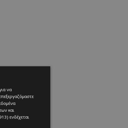
για να
 επεξεργαζόμαστε
δεδομένα
εων και
913)
ενδέχεται