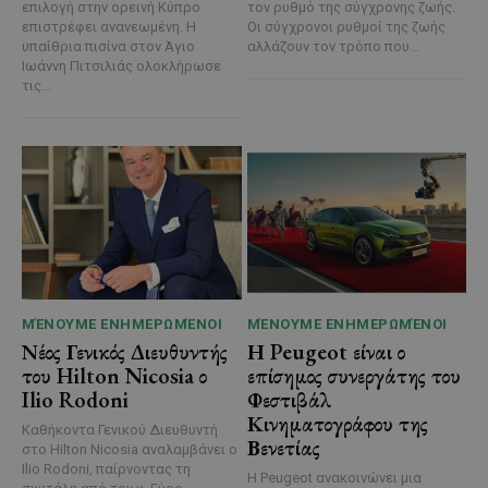
επιλογή στην ορεινή Κύπρο
τον ρυθμό της σύγχρονης ζωής.
επιστρέφει ανανεωμένη. Η
Οι σύγχρονοι ρυθμοί της ζωής
υπαίθρια πισίνα στον Άγιο
αλλάζουν τον τρόπο που...
Ιωάννη Πιτσιλιάς ολοκλήρωσε
τις...
ΜΈΝΟΥΜΕ ΕΝΗΜΕΡΩΜΈΝΟΙ
ΜΈΝΟΥΜΕ ΕΝΗΜΕΡΩΜΈΝΟΙ
Νέος Γενικός Διευθυντής
Η Peugeot είναι ο
του Hilton Nicosia ο
επίσημος συνεργάτης του
Ilio Rodoni
Φεστιβάλ
Κινηματογράφου της
Καθήκοντα Γενικού Διευθυντή
Βενετίας
στο Hilton Nicosia αναλαμβάνει ο
Ilio Rodoni, παίρνοντας τη
Η Peugeot ανακοινώνει μια