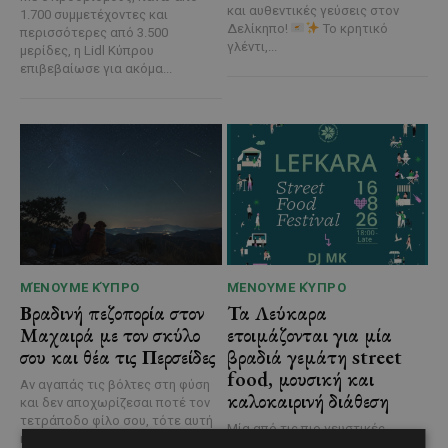
και αυθεντικές γεύσεις στον
1.700 συμμετέχοντες και
Δελίκηπο!
Το κρητικό
περισσότερες από 3.500
γλέντι,...
μερίδες, η Lidl Κύπρου
επιβεβαίωσε για ακόμα...
ΜΈΝΟΥΜΕ ΚΎΠΡΟ
ΜΈΝΟΥΜΕ ΚΎΠΡΟ
Βραδινή πεζοπορία στον
Τα Λεύκαρα
Μαχαιρά με τον σκύλο
ετοιμάζονται για μία
σου και θέα τις Περσείδες
βραδιά γεμάτη street
food, μουσική και
Αν αγαπάς τις βόλτες στη φύση
καλοκαιρινή διάθεση
και δεν αποχωρίζεσαι ποτέ τον
τετράποδο φίλο σου, τότε αυτή
Μία από τις πιο γευστικές
η εμπειρία...
εκδηλώσεις του καλοκαιριού