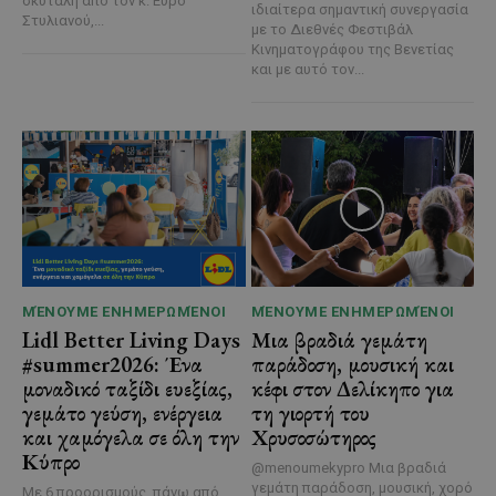
σκυτάλη από τον κ. Εύρο
ιδιαίτερα σημαντική συνεργασία
Στυλιανού,...
με το Διεθνές Φεστιβάλ
Κινηματογράφου της Βενετίας
και με αυτό τον...
ΜΈΝΟΥΜΕ ΕΝΗΜΕΡΩΜΈΝΟΙ
ΜΈΝΟΥΜΕ ΕΝΗΜΕΡΩΜΈΝΟΙ
Lidl Better Living Days
Μια βραδιά γεμάτη
#summer2026: Ένα
παράδοση, μουσική και
μοναδικό ταξίδι ευεξίας,
κέφι στον Δελίκηπο για
γεμάτο γεύση, ενέργεια
τη γιορτή του
και χαμόγελα σε όλη την
Χρυσοσώτηρος
Κύπρο
@menoumekypro Μια βραδιά
γεμάτη παράδοση, μουσική, χορό
Με 6 προορισμούς, πάνω από