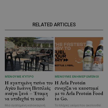
RELATED ARTICLES
ΜΈΝΟΥΜΕ ΚΎΠΡΟ
ΜΈΝΟΥΜΕ ΕΝΗΜΕΡΩΜΈΝΟΙ
Η αγαπημένη πισίνα του
Η Arla Protein
Αγίου Ιωάννη Πιτσιλιάς
συνεχίζει να καινοτομεί
ανοίγει ξανά – Έτοιμη
με το Arla Protein Food
να υποδεχθεί το κοινό
to Go.
Μια αγαπημένη καλοκαιρινή
Το πλήρες γεύμα που ακολουθεί