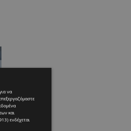
για να
 επεξεργαζόμαστε
δεδομένα
εων και
913)
ενδέχεται