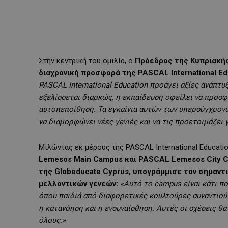
Στην κεντρική του ομιλία, ο
Πρόεδρος της Κυπριακής
διαχρονική προσφορά της
PASCAL
International
Ed
PASCAL
International
Education
προάγει αξίες ανάπτυξ
εξελίσσεται διαρκώς, η εκπαίδευση οφείλει να προσφ
αυτοπεποίθηση. Τα εγκαίνια αυτών των υπερσύγχρον
να διαμορφώνει νέες γενιές και να τις προετοιμάζει 
Μιλώντας εκ μέρους της PASCAL International Educatio
Lemesos
Main
Campus
και PASCAL
Lemesos
City
C
της Globeducate
Cyprus
, υπογράμμισε τον σημαν
μελλοντικών γενεών:
«Αυτό το
campus
είναι κάτι π
όπου παιδιά από διαφορετικές κουλτούρες συναντιούν
η κατανόηση και η ενσυναίσθηση. Αυτές οι σχέσεις θ
όλους.»