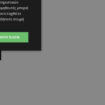
τηριστικών
ομηθευτές μπορεί
 αντιταχθείτε
αδήποτε στιγμή
ΟΧΉ ΌΛΩΝ