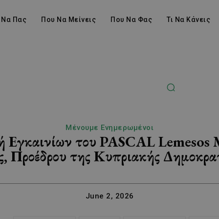
 Να Πας
Που Να Μείνεις
Που Να Φας
Τι Να Κάνεις
Μένουμε Ενημερωμένοι
ή Εγκαινίων του PASCAL Lemesos 
ς, Προέδρου της Κυπριακής Δημοκρατ
June 2, 2026