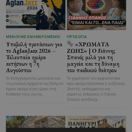
ΜΈΝΟΥΜΕ ΕΝΗΜΕΡΩΜΈΝΟΙ
ΠΡΌΣΩΠΑ
Υποβολή προτάσεων για
«ΧΡΩΜΑΤΑ
το AglanJazz 2026 –
ΖΩΗΣ» | Ο Γιάννης
Τελευταία ημέρα
Σπανός μιλά για τη
αιτήσεων η 7η
μαγεία και τη δύναμη
Αυγούστου
του παιδικού θεάτρου
Οι επαγγελματίες μουσικοί και
Το χαμόγελό του εμφανίστηκε
τα μουσικά σχήματα της Κύπρου
πριν ακόμη ξεκινήσει η συζήτηση.
έχουν ακόμη λίγες ώρες στη
Ζεστός, αυθόρμητος και
διάθεσή τους για να...
γεμάτος ενέργεια, ο Γιάννης
Σπανός απέδειξε...