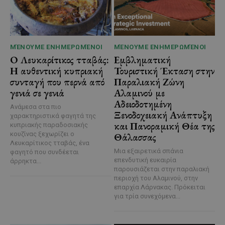
ΜΈΝΟΥΜΕ ΕΝΗΜΕΡΩΜΈΝΟΙ
ΜΈΝΟΥΜΕ ΕΝΗΜΕΡΩΜΈΝΟΙ
Ο Λευκαρίτικος τταβάς:
Εμβληματική
Η αυθεντική κυπριακή
Τουριστική Έκταση στην
συνταγή που περνά από
Παραλιακή Ζώνη
γενιά σε γενιά
Αλαμινού με
Αδειοδοτημένη
Ανάμεσα στα πιο
Ξενοδοχειακή Ανάπτυξη
χαρακτηριστικά φαγητά της
και Πανοραμική Θέα της
κυπριακής παραδοσιακής
κουζίνας ξεχωρίζει ο
Θάλασσας
Λευκαρίτικος τταβάς, ένα
Μια εξαιρετικά σπάνια
φαγητό που συνδέεται
επενδυτική ευκαιρία
άρρηκτα...
παρουσιάζεται στην παραλιακή
περιοχή του Αλαμινού, στην
επαρχία Λάρνακας. Πρόκειται
για τρία συνεχόμενα...