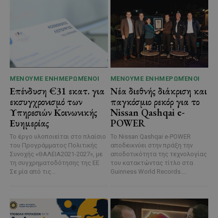
ΜΈΝΟΥΜΕ ΕΝΗΜΕΡΩΜΈΝΟΙ
ΜΈΝΟΥΜΕ ΕΝΗΜΕΡΩΜΈΝΟΙ
Επένδυση €31 εκατ. για
Νέα διεθνής διάκριση και
εκσυγχρονισμό των
παγκόσμιο ρεκόρ για το
Υπηρεσιών Κοινωνικής
Nissan Qashqai e-
Ευημερίας
POWER
Το έργο υλοποιείται στο πλαίσιο
Το Nissan Qashqai e-POWER
του Προγράμματος Πολιτικής
αποδεικνύει στην πράξη την
Συνοχής «ΘΑΛΕΙΑ2021-2027», με
αποδοτικότητα της τεχνολογίας
τη συγχρηματοδότησης της ΕΕ
του κατακτώντας τίτλο στα
Σε μία από τις...
Guinness World Records....