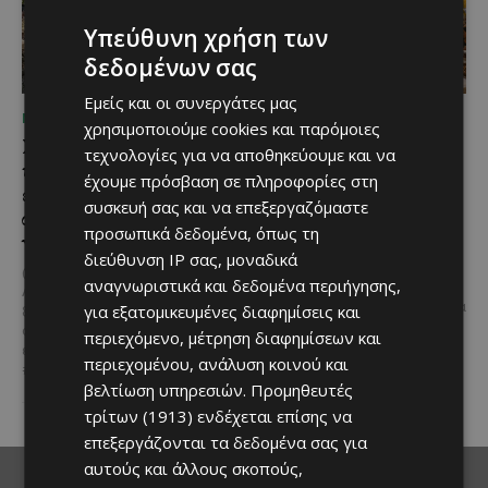
Υπεύθυνη χρήση των
δεδομένων σας
Εμείς και οι συνεργάτες μας
ΜΈΝΟΥΜΕ ΚΎΠΡΟ
ΜΈΝΟΥΜΕ ΚΎΠΡΟ
χρησιμοποιούμε cookies και παρόμοιες
Στα Κελλιά Λάρνακας
Πανηγύρι Λάγιας 2026:
τεχνολογίες για να αποθηκεύουμε και να
υπάρχει ένα ξεχωριστό
Δύο ημέρες γεμάτες
έχουμε πρόσβαση σε πληροφορίες στη
εκκλησιαστικό
παράδοση, μουσική και
συσκευή σας και να επεξεργαζόμαστε
συγκρότημα που αξίζει
κυπριακή φιλοξενία
προσωπικά δεδομένα, όπως τη
να επισκεφθείς
Αν ψάχνεις μια αυθεντική
διεύθυνση IP σας, μοναδικά
καλοκαιρινή εμπειρία σε ένα
@menoumekypro Στα Κελλιά
αναγνωριστικά και δεδομένα περιήγησης,
όμορφο κυπριακό χωριό, τότε
Λάρνακας υπάρχει ένα
το Πανηγύρι Λάγιας αποτελεί μια
για εξατομικευμένες διαφημίσεις και
ξεχωριστό εκκλησιαστικό
εξαιρετική...
συγκρότημα που αξίζει να
περιεχόμενο, μέτρηση διαφημίσεων και
επισκεφθείς #VisitCyprus
περιεχομένου, ανάλυση κοινού και
#larnaca #churches...
βελτίωση υπηρεσιών.
Προμηθευτές
τρίτων (1913)
ενδέχεται επίσης να
επεξεργάζονται τα δεδομένα σας για
αυτούς και άλλους σκοπούς,