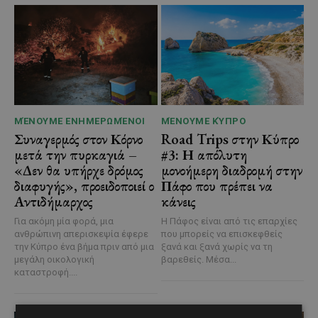
ΜΈΝΟΥΜΕ ΕΝΗΜΕΡΩΜΈΝΟΙ
ΜΈΝΟΥΜΕ ΚΎΠΡΟ
Συναγερμός στον Κόρνο
Road Trips στην Κύπρο
μετά την πυρκαγιά –
#3: Η απόλυτη
«Δεν θα υπήρχε δρόμος
μονοήμερη διαδρομή στην
διαφυγής», προειδοποιεί ο
Πάφο που πρέπει να
Αντιδήμαρχος
κάνεις
Για ακόμη μία φορά, μια
Η Πάφος είναι από τις επαρχίες
ανθρώπινη απερισκεψία έφερε
που μπορείς να επισκεφθείς
την Κύπρο ένα βήμα πριν από μια
ξανά και ξανά χωρίς να τη
μεγάλη οικολογική
βαρεθείς. Μέσα...
καταστροφή....