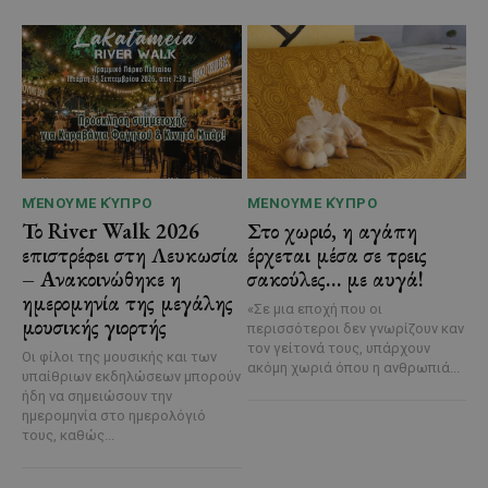
ΜΈΝΟΥΜΕ ΚΎΠΡΟ
ΜΈΝΟΥΜΕ ΚΎΠΡΟ
Το River Walk 2026
Στο χωριό, η αγάπη
επιστρέφει στη Λευκωσία
έρχεται μέσα σε τρεις
– Ανακοινώθηκε η
σακούλες… με αυγά!
ημερομηνία της μεγάλης
«Σε μια εποχή που οι
μουσικής γιορτής
περισσότεροι δεν γνωρίζουν καν
τον γείτονά τους, υπάρχουν
Οι φίλοι της μουσικής και των
ακόμη χωριά όπου η ανθρωπιά...
υπαίθριων εκδηλώσεων μπορούν
ήδη να σημειώσουν την
ημερομηνία στο ημερολόγιό
τους, καθώς...