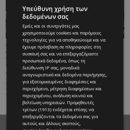
Υπεύθυνη χρήση των
δεδομένων σας
Εμείς και οι συνεργάτες μας
χρησιμοποιούμε cookies και παρόμοιες
τεχνολογίες για να αποθηκεύουμε και να
ΠΟΥ ΝΑ ΠΑΣ
ΠΟΥ ΝΑ ΠΑΣ
έχουμε πρόσβαση σε πληροφορίες στη
Ο Αύγουστος στην Πάφο
Τα παιδιά βλέπουν
συσκευή σας και να επεξεργαζόμαστε
γεμίζει μουσική, σινεμά
ταινίες κάτω από τ’
προσωπικά δεδομένα, όπως τη
και πολιτισμό
αστέρια στο Βοτανικό
διεύθυνση IP σας, μοναδικά
Πάρκο Φασούλας
Η Πάφος υποδέχεται τον
αναγνωριστικά και δεδομένα περιήγησης,
Αύγουστο με ένα πλούσιο
Αν ψάχνεις μια ξεχωριστή
για εξατομικευμένες διαφημίσεις και
πρόγραμμα εκδηλώσεων που
καλοκαιρινή έξοδο για όλη την
περιεχόμενο, μέτρηση διαφημίσεων και
υπόσχεται να χαρίσει μοναδικές
οικογένεια, τότε το Βοτανικό
καλοκαιρινές εμπειρίες σε...
περιεχομένου, ανάλυση κοινού και
Πάρκο Φασούλας στη Λεμεσό
συνεχίζει...
βελτίωση υπηρεσιών.
Προμηθευτές
τρίτων (1913)
ενδέχεται επίσης να
επεξεργάζονται τα δεδομένα σας για
αυτούς και άλλους σκοπούς,