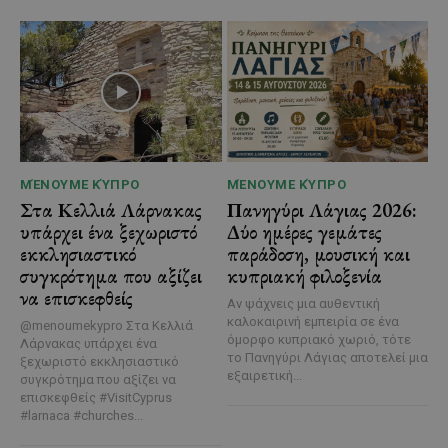
ΜΈΝΟΥΜΕ ΚΎΠΡΟ
ΜΈΝΟΥΜΕ ΚΎΠΡΟ
Στα Κελλιά Λάρνακας
Πανηγύρι Λάγιας 2026:
υπάρχει ένα ξεχωριστό
Δύο ημέρες γεμάτες
εκκλησιαστικό
παράδοση, μουσική και
συγκρότημα που αξίζει
κυπριακή φιλοξενία
να επισκεφθείς
Αν ψάχνεις μια αυθεντική
καλοκαιρινή εμπειρία σε ένα
@menoumekypro Στα Κελλιά
όμορφο κυπριακό χωριό, τότε
Λάρνακας υπάρχει ένα
το Πανηγύρι Λάγιας αποτελεί μια
ξεχωριστό εκκλησιαστικό
εξαιρετική...
συγκρότημα που αξίζει να
επισκεφθείς #VisitCyprus
#larnaca #churches...