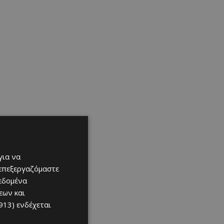
για να
 επεξεργαζόμαστε
δεδομένα
εων και
913)
ενδέχεται