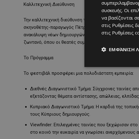
συμπεριλαμβανομ
Καλλιτεχνική Διεύθυνση
συσκευής. Οι επ
να βασίζονται σε
Την καλλιτεχνική διεύθυνση του φεστιβάλ υπογράφουν
στις
Ρυθμίσεις δ
σκηνοθέτης-παραγωγός Πέτρος Χαραλάμπους. Μαζί έχο
στις
Ρυθμίσεις c
ανακάλυψη νέων δημιουργών και στην παρουσία έργων 
ζωντανό, όπου οι θεατές συμμετέχουν ενεργά, ανακαλύ
ΕΜΦΆΝΙΣΗ 
Το Πρόγραμμα
Το φεστιβάλ προσφέρει μια πολυδιάστατη εμπειρία:
Διεθνές Διαγωνιστικό Τμήμα: Σύγχρονες ταινίες απ
εξετάζοντας θέματα αντίστασης, απώλειας, ελπίδας
Κυπριακό Διαγωνιστικό Τμήμα: Η καρδιά της τοπική
τους Κύπριους δημιουργούς.
Viewfinder: Επιλεγμένες ταινίες που ξεχώρισαν στο
στο κοινό την ευκαιρία να γνωρίσει ανερχόμενους 