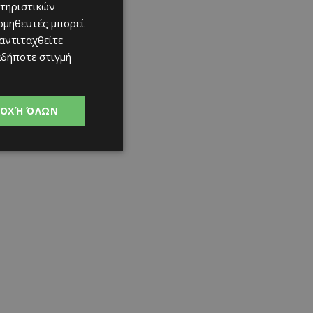
τηριστικών
ομηθευτές μπορεί
 αντιταχθείτε
αδήποτε στιγμή
ΟΧΉ ΌΛΩΝ