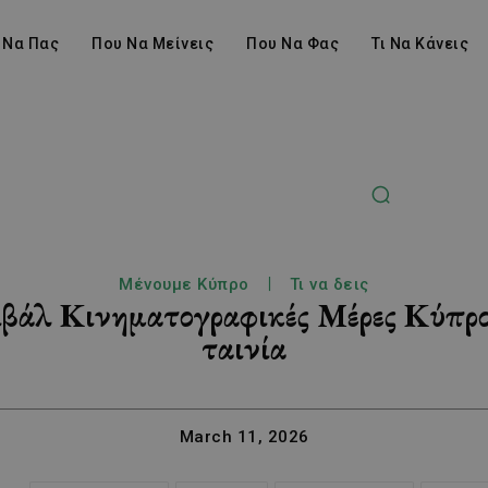
 Να Πας
Που Να Μείνεις
Που Να Φας
Τι Να Κάνεις
Μένουμε Κύπρο
Τι να δεις
τιβάλ Κινηματογραφικές Μέρες Κύπρο
ταινία
March 11, 2026