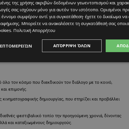
ένης της χρήσης ακριβών δεδομένων γεωεντοπισμού και χαρακ
ιλογές σας ισχύουν μόνο για αυτόν τον ιστότοπο. Ορισμένοι πρ
 έννομο συμφέρον αντί για συγκατάθεση· έχετε το δικαίωμα να
 η σκηνοθέτρια και ακαδημαϊκός Αργυρώ Νικολάου και ο
ιαφήμισης
. Μπορείτε να ανακαλέσετε τη συγκατάθεσή σας οποι
υν σχεδιάσει ένα πρόγραμμα που ισορροπεί ανάμεσα στην
ookies
.
Πολιτική Απορρήτου
που έχουν ήδη καθιερωθεί. Ο στόχος τους είναι ένα φεστιβάλ
πτουν και συνδιαλέγονται με κάθε ιστορία.
ΛΕΠΤΟΜΕΡΕΙΏΝ
ΑΠΌΡΡΙΨΗ ΌΛΩΝ
ΑΠΟΔ
ό όλο τον κόσμο που διεκδικούν τον διάλογο με το κοινό,
 και επιμονής.
ς κινηματογραφικής δημιουργίας, που στηρίζει και προβάλλει
 διεθνές φεστιβαλικό τοπίο την προηγούμενη χρονιά, δίνοντας
αλλά και καταξιωμένους δημιουργούς.