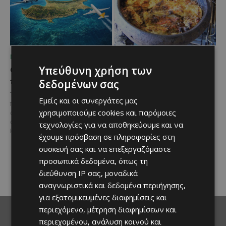
ΜΈΝΟΥΜΕ ΕΝΗΜΕΡΩΜΈΝΟΙ
ΜΈΝΟΥΜΕ ΕΝΗΜΕΡΩΜΈΝΟΙ
Ο τουρισμός ως εθνική
Ο Λευκαρίτικος τταβάς:
Υπεύθυνη χρήση των
υπόθεση
Η αυθεντική κυπριακή
δεδομένων σας
συνταγή που περνά από
Του Γιάννου Πανταζή* Είναι κοινή
Εμείς και οι συνεργάτες μας
γενιά σε γενιά
πεποίθηση ότι ο τουρισμός
χρησιμοποιούμε cookies και παρόμοιες
αποτελεί μία από τις
Ανάμεσα στα πιο
σημαντικότερες βιομηχανίες της
τεχνολογίες για να αποθηκεύουμε και να
χαρακτηριστικά φαγητά της
Κύπρου και διαχρονικά...
κυπριακής παραδοσιακής
έχουμε πρόσβαση σε πληροφορίες στη
κουζίνας ξεχωρίζει ο
συσκευή σας και να επεξεργαζόμαστε
Λευκαρίτικος τταβάς, ένα
προσωπικά δεδομένα, όπως τη
φαγητό που συνδέεται
άρρηκτα...
διεύθυνση IP σας, μοναδικά
αναγνωριστικά και δεδομένα περιήγησης,
για εξατομικευμένες διαφημίσεις και
περιεχόμενο, μέτρηση διαφημίσεων και
περιεχομένου, ανάλυση κοινού και