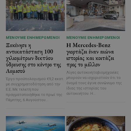
ΜΈΝΟΥΜΕ ΕΝΗΜΕΡΩΜΈΝΟΙ
ΜΈΝΟΥΜΕ ΕΝΗΜΕΡΩΜΈΝΟΙ
Ξεκίνησε η
Η Mercedes-Benz
αντικατάσταση 100
γιορτάζει έναν αιώνα
χιλιομέτρων δικτύου
ιστορίας και κοιτάζει
ύδρευσης στο κέντρο της
προς το μέλλον
Λεμεσού
Λίγες αυτοκινητοβιομηχανίες
μπορούν να ισχυριστούν ότι το
Έργο προϋπολογισμού €9,2 εκατ.
όνομά τους έγινε συνώνυμο της
με συγχρηματοδότηση από την
ίδιας της ιστορίας του
Ε.Ε. Με τελετή που
αυτοκινήτου. Η...
πραγματοποιήθηκε το πρωί της
Πέμπτης, 6 Αυγούστου...