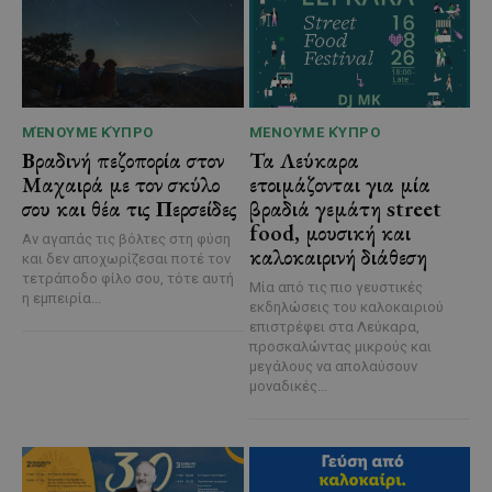
ΜΈΝΟΥΜΕ ΚΎΠΡΟ
ΜΈΝΟΥΜΕ ΚΎΠΡΟ
Βραδινή πεζοπορία στον
Τα Λεύκαρα
Μαχαιρά με τον σκύλο
ετοιμάζονται για μία
σου και θέα τις Περσείδες
βραδιά γεμάτη street
food, μουσική και
Αν αγαπάς τις βόλτες στη φύση
καλοκαιρινή διάθεση
και δεν αποχωρίζεσαι ποτέ τον
τετράποδο φίλο σου, τότε αυτή
Μία από τις πιο γευστικές
η εμπειρία...
εκδηλώσεις του καλοκαιριού
επιστρέφει στα Λεύκαρα,
προσκαλώντας μικρούς και
μεγάλους να απολαύσουν
μοναδικές...