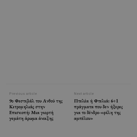
Previous article
Next article
9ο Φεστιβάλ του Ανθού της
Πτελέα ή Φτελιά: 6+1
Κιτρομηλιάς στην
πράγματα που δεν ήξερες
Επισκοπή: Μια γιορτή
για το δένδρο-«φίλη της
γεμάτη άρωμα άνοιξης
αμπέλου»