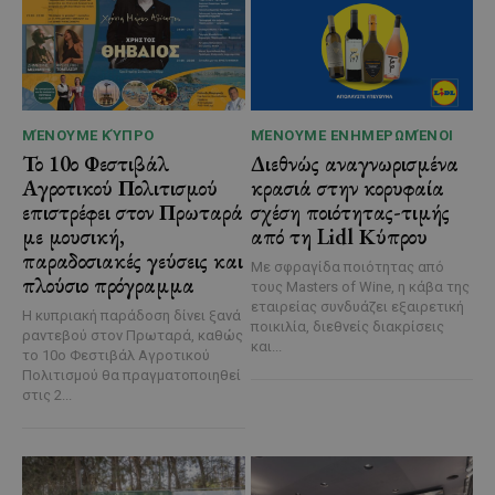
ΜΈΝΟΥΜΕ ΚΎΠΡΟ
ΜΈΝΟΥΜΕ ΕΝΗΜΕΡΩΜΈΝΟΙ
Το 10ο Φεστιβάλ
Διεθνώς αναγνωρισμένα
Αγροτικού Πολιτισμού
κρασιά στην κορυφαία
επιστρέφει στον Πρωταρά
σχέση ποιότητας-τιμής
με μουσική,
από τη Lidl Κύπρου
παραδοσιακές γεύσεις και
Με σφραγίδα ποιότητας από
πλούσιο πρόγραμμα
τους Masters of Wine, η κάβα της
εταιρείας συνδυάζει εξαιρετική
Η κυπριακή παράδοση δίνει ξανά
ποικιλία, διεθνείς διακρίσεις
ραντεβού στον Πρωταρά, καθώς
και...
το 10ο Φεστιβάλ Αγροτικού
Πολιτισμού θα πραγματοποιηθεί
στις 2...