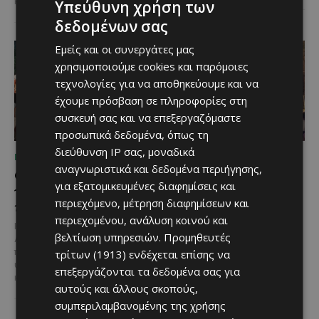
καταστροφή....
Υπεύθυνη χρήση των
δεδομένων σας
Εμείς και οι συνεργάτες μας
χρησιμοποιούμε cookies και παρόμοιες
τεχνολογίες για να αποθηκεύουμε και να
έχουμε πρόσβαση σε πληροφορίες στη
συσκευή σας και να επεξεργαζόμαστε
προσωπικά δεδομένα, όπως τη
διεύθυνση IP σας, μοναδικά
ΠΟΥ ΝΑ ΠΑΣ
ΠΟΥ ΝΑ ΠΑΣ
αναγνωριστικά και δεδομένα περιήγησης,
Ο Αύγουστος στην Πάφο
Τα παιδιά βλέπουν
για εξατομικευμένες διαφημίσεις και
γεμίζει μουσική, σινεμά
ταινίες κάτω από τ’
περιεχόμενο, μέτρηση διαφημίσεων και
και πολιτισμό
αστέρια στο Βοτανικό
Πάρκο Φασούλας
περιεχομένου, ανάλυση κοινού και
Η Πάφος υποδέχεται τον
βελτίωση υπηρεσιών.
Προμηθευτές
Αύγουστο με ένα πλούσιο
Αν ψάχνεις μια ξεχωριστή
πρόγραμμα εκδηλώσεων που
τρίτων (1913)
ενδέχεται επίσης να
καλοκαιρινή έξοδο για όλη την
υπόσχεται να χαρίσει μοναδικές
οικογένεια, τότε το Βοτανικό
επεξεργάζονται τα δεδομένα σας για
καλοκαιρινές εμπειρίες σε...
Πάρκο Φασούλας στη Λεμεσό
αυτούς και άλλους σκοπούς,
συνεχίζει...
συμπεριλαμβανομένης της χρήσης