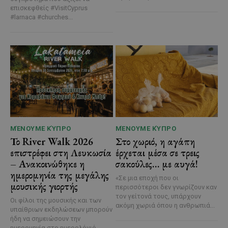
επισκεφθείς #VisitCyprus
#larnaca #churches...
ΜΈΝΟΥΜΕ ΚΎΠΡΟ
ΜΈΝΟΥΜΕ ΚΎΠΡΟ
Το River Walk 2026
Στο χωριό, η αγάπη
επιστρέφει στη Λευκωσία
έρχεται μέσα σε τρεις
– Ανακοινώθηκε η
σακούλες… με αυγά!
ημερομηνία της μεγάλης
«Σε μια εποχή που οι
μουσικής γιορτής
περισσότεροι δεν γνωρίζουν καν
τον γείτονά τους, υπάρχουν
Οι φίλοι της μουσικής και των
ακόμη χωριά όπου η ανθρωπιά...
υπαίθριων εκδηλώσεων μπορούν
ήδη να σημειώσουν την
ημερομηνία στο ημερολόγιό