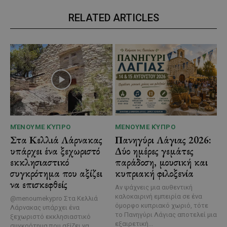
RELATED ARTICLES
ΜΈΝΟΥΜΕ ΚΎΠΡΟ
ΜΈΝΟΥΜΕ ΚΎΠΡΟ
Στα Κελλιά Λάρνακας
Πανηγύρι Λάγιας 2026:
υπάρχει ένα ξεχωριστό
Δύο ημέρες γεμάτες
εκκλησιαστικό
παράδοση, μουσική και
συγκρότημα που αξίζει
κυπριακή φιλοξενία
να επισκεφθείς
Αν ψάχνεις μια αυθεντική
καλοκαιρινή εμπειρία σε ένα
@menoumekypro Στα Κελλιά
όμορφο κυπριακό χωριό, τότε
Λάρνακας υπάρχει ένα
το Πανηγύρι Λάγιας αποτελεί μια
ξεχωριστό εκκλησιαστικό
εξαιρετική...
συγκρότημα που αξίζει να