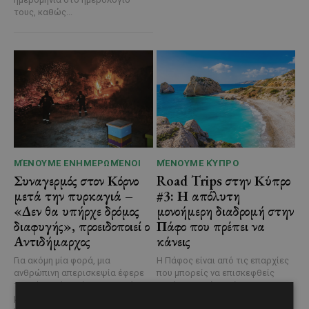
τους, καθώς...
ΜΈΝΟΥΜΕ ΕΝΗΜΕΡΩΜΈΝΟΙ
ΜΈΝΟΥΜΕ ΚΎΠΡΟ
Συναγερμός στον Κόρνο
Road Trips στην Κύπρο
μετά την πυρκαγιά –
#3: Η απόλυτη
«Δεν θα υπήρχε δρόμος
μονοήμερη διαδρομή στην
διαφυγής», προειδοποιεί ο
Πάφο που πρέπει να
Αντιδήμαρχος
κάνεις
Για ακόμη μία φορά, μια
Η Πάφος είναι από τις επαρχίες
ανθρώπινη απερισκεψία έφερε
που μπορείς να επισκεφθείς
την Κύπρο ένα βήμα πριν από μια
ξανά και ξανά χωρίς να τη
μεγάλη οικολογική
βαρεθείς. Μέσα...