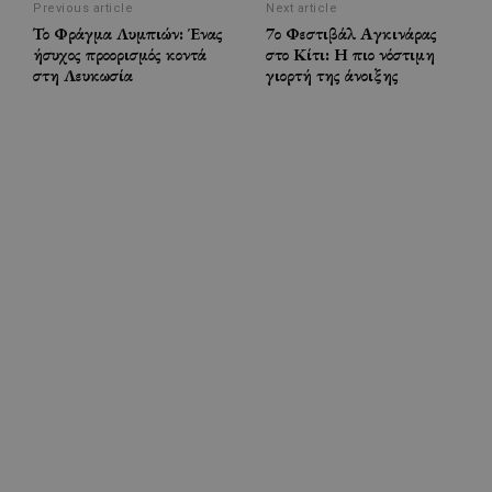
Previous article
Next article
Το Φράγμα Λυμπιών: Ένας
7ο Φεστιβάλ Αγκινάρας
ήσυχος προορισμός κοντά
στο Κίτι: Η πιο νόστιμη
στη Λευκωσία
γιορτή της άνοιξης