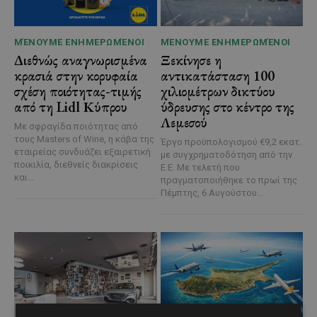
ΜΈΝΟΥΜΕ ΕΝΗΜΕΡΩΜΈΝΟΙ
ΜΈΝΟΥΜΕ ΕΝΗΜΕΡΩΜΈΝΟΙ
Διεθνώς αναγνωρισμένα
Ξεκίνησε η
κρασιά στην κορυφαία
αντικατάσταση 100
σχέση ποιότητας-τιμής
χιλιομέτρων δικτύου
από τη Lidl Κύπρου
ύδρευσης στο κέντρο της
Λεμεσού
Με σφραγίδα ποιότητας από
τους Masters of Wine, η κάβα της
Έργο προϋπολογισμού €9,2 εκατ.
εταιρείας συνδυάζει εξαιρετική
με συγχρηματοδότηση από την
ποικιλία, διεθνείς διακρίσεις
Ε.Ε. Με τελετή που
και...
πραγματοποιήθηκε το πρωί της
Πέμπτης, 6 Αυγούστου...