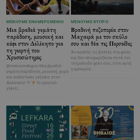
ΜΈΝΟΥΜΕ ΕΝΗΜΕΡΩΜΈΝΟΙ
ΜΈΝΟΥΜΕ ΚΎΠΡΟ
Μια βραδιά γεμάτη
Βραδινή πεζοπορία στον
παράδοση, μουσική και
Μαχαιρά με τον σκύλο
κέφι στον Δελίκηπο για
σου και θέα τις Περσείδες
τη γιορτή του
Αν αγαπάς τις βόλτες στη φύση
Χρυσοσώτηρος
και δεν αποχωρίζεσαι ποτέ τον
τετράποδο φίλο σου, τότε αυτή
@menoumekypro Μια βραδιά
η εμπειρία...
γεμάτη παράδοση, μουσική, χορό
και αυθεντικές γεύσεις στον
Δελίκηπο!
Το κρητικό
γλέντι,...