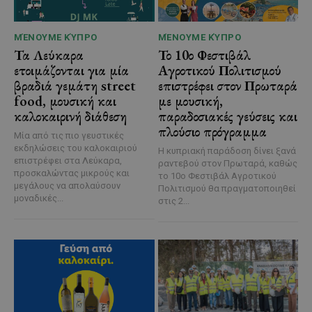
ΜΈΝΟΥΜΕ ΚΎΠΡΟ
ΜΈΝΟΥΜΕ ΚΎΠΡΟ
Τα Λεύκαρα
Το 10ο Φεστιβάλ
ετοιμάζονται για μία
Αγροτικού Πολιτισμού
βραδιά γεμάτη street
επιστρέφει στον Πρωταρά
food, μουσική και
με μουσική,
καλοκαιρινή διάθεση
παραδοσιακές γεύσεις και
πλούσιο πρόγραμμα
Μία από τις πιο γευστικές
εκδηλώσεις του καλοκαιριού
Η κυπριακή παράδοση δίνει ξανά
επιστρέφει στα Λεύκαρα,
ραντεβού στον Πρωταρά, καθώς
προσκαλώντας μικρούς και
το 10ο Φεστιβάλ Αγροτικού
μεγάλους να απολαύσουν
Πολιτισμού θα πραγματοποιηθεί
μοναδικές...
στις 2...