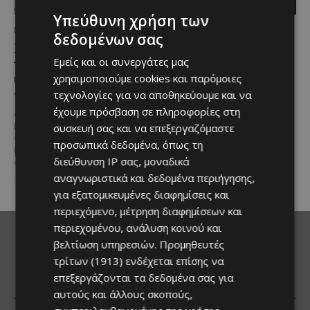
Υπεύθυνη χρήση των
ΜΈΝΟΥΜΕ ΕΝΗΜΕΡΩΜΈΝΟΙ
ΜΈΝΟΥΜΕ ΕΝΗΜΕΡΩΜΈΝΟΙ
δεδομένων σας
Η Mercedes-Benz
Ο τουρισμός ως εθνική
γιορτάζει έναν αιώνα
υπόθεση
Εμείς και οι συνεργάτες μας
ιστορίας και κοιτάζει
χρησιμοποιούμε cookies και παρόμοιες
Του Γιάννου Πανταζή* Είναι κοινή
προς το μέλλον
τεχνολογίες για να αποθηκεύουμε και να
πεποίθηση ότι ο τουρισμός
αποτελεί μία από τις
έχουμε πρόσβαση σε πληροφορίες στη
Λίγες αυτοκινητοβιομηχανίες
σημαντικότερες βιομηχανίες της
μπορούν να ισχυριστούν ότι το
συσκευή σας και να επεξεργαζόμαστε
Κύπρου και διαχρονικά...
όνομά τους έγινε συνώνυμο της
προσωπικά δεδομένα, όπως τη
ίδιας της ιστορίας του
διεύθυνση IP σας, μοναδικά
αυτοκινήτου. Η...
αναγνωριστικά και δεδομένα περιήγησης,
για εξατομικευμένες διαφημίσεις και
περιεχόμενο, μέτρηση διαφημίσεων και
περιεχομένου, ανάλυση κοινού και
βελτίωση υπηρεσιών.
Προμηθευτές
τρίτων (1913)
ενδέχεται επίσης να
επεξεργάζονται τα δεδομένα σας για
αυτούς και άλλους σκοπούς,